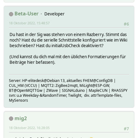
Beta-User
Developer
18 Oktober 2022, 15:48:57
#6
Du hast in der Sig was stehen von einem Razberry. Stimmt das
noch? Hast du die serielle Schnittstelle konfiguriert wie im Wiki
beschrieben? Hast du initialUsbCheck deaktiviert?
(Und kannst du dich mal mit den üblichen Formatierungen für
Beiträge hier befassen).
Server: HP-elitedesk@Debian 13, aktuelles FHEM@ConfigDB |
CUL_HM (VCCU) | MQTT2: ZigBee2mqtt, MiLight@ESP-GW,
BT@OpenMQTTGw | ZWave | SIGNALduino | MapleCUN | RHASSPY
svn: u.a Weekday-&RandomTimer, Twilight, div. attrTemplate-files,
MySensors
mig2
18 Oktober 2022, 16:28:05
#7