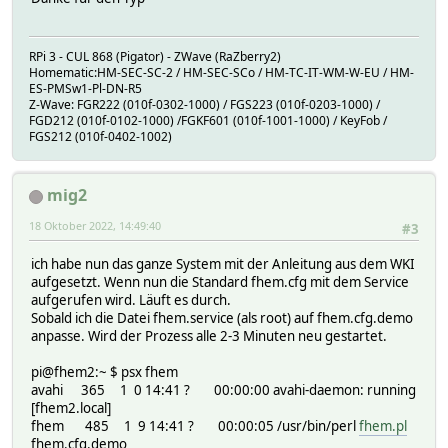
RPi 3 - CUL 868 (Pigator) - ZWave (RaZberry2)
Homematic:HM-SEC-SC-2 / HM-SEC-SCo / HM-TC-IT-WM-W-EU / HM-
ES-PMSw1-Pl-DN-R5
Z-Wave: FGR222 (010f-0302-1000) / FGS223 (010f-0203-1000) /
FGD212 (010f-0102-1000) /FGKF601 (010f-1001-1000) / KeyFob /
FGS212 (010f-0402-1002)
mig2
18 Oktober 2022, 14:49:40
#3
ich habe nun das ganze System mit der Anleitung aus dem WKI
aufgesetzt. Wenn nun die Standard fhem.cfg mit dem Service
aufgerufen wird. Läuft es durch.
Sobald ich die Datei fhem.service (als root) auf fhem.cfg.demo
anpasse. Wird der Prozess alle 2-3 Minuten neu gestartet.
pi@fhem2:~ $ psx fhem
avahi 365 1 0 14:41 ? 00:00:00 avahi-daemon: running
[fhem2.local]
fhem 485 1 9 14:41 ? 00:00:05 /usr/bin/perl
fhem.pl
fhem.cfg.demo