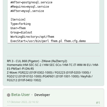
#After=postgresql.service
#Requires=mysql.service
#After=mysql.service
[Service]
Type=forking
User=fhem
Group=dialout
WorkingDirectory=/opt/fhem
ExecStart=/usr/bin/perl fhem.pl fhem.cfg.demo
#ExecStart=/usr/bin/perl fhem.pl configDB
Restart=always
[Install]
RPi 3 - CUL 868 (Pigator) - ZWave (RaZberry2)
WantedBy=multi-user.target
Homematic:HM-SEC-SC-2 / HM-SEC-SCo / HM-TC-IT-WM-W-EU / HM-
ES-PMSw1-Pl-DN-R5
Z-Wave: FGR222 (010f-0302-1000) / FGS223 (010f-0203-1000) /
FGD212 (010f-0102-1000) /FGKF601 (010f-1001-1000) / KeyFob /
FGS212 (010f-0402-1002)
Beta-User
Developer
17 Oktober 2022, 22:16:32
#1