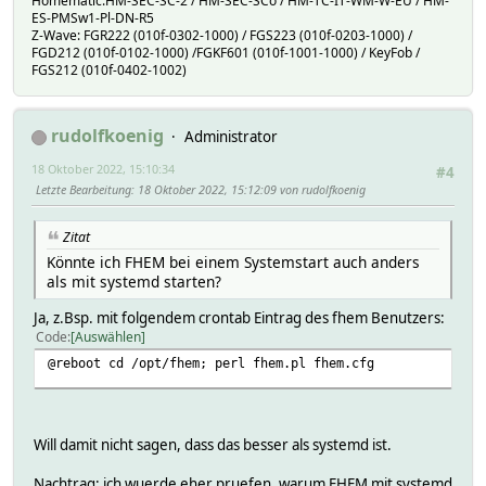
Homematic:HM-SEC-SC-2 / HM-SEC-SCo / HM-TC-IT-WM-W-EU / HM-
ES-PMSw1-Pl-DN-R5
Z-Wave: FGR222 (010f-0302-1000) / FGS223 (010f-0203-1000) /
FGD212 (010f-0102-1000) /FGKF601 (010f-1001-1000) / KeyFob /
FGS212 (010f-0402-1002)
rudolfkoenig
Administrator
18 Oktober 2022, 15:10:34
#4
Letzte Bearbeitung
: 18 Oktober 2022, 15:12:09 von rudolfkoenig
Zitat
Könnte ich FHEM bei einem Systemstart auch anders
als mit systemd starten?
Ja, z.Bsp. mit folgendem crontab Eintrag des fhem Benutzers:
Code
Auswählen
@reboot cd /opt/fhem; perl fhem.pl fhem.cfg
Will damit nicht sagen, dass das besser als systemd ist.
Nachtrag: ich wuerde eher pruefen, warum FHEM mit systemd