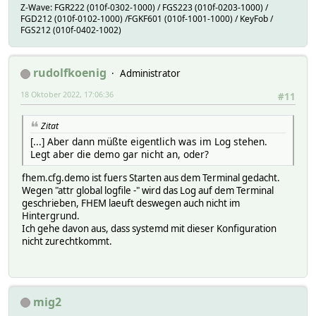
Z-Wave: FGR222 (010f-0302-1000) / FGS223 (010f-0203-1000) /
FGD212 (010f-0102-1000) /FGKF601 (010f-1001-1000) / KeyFob /
FGS212 (010f-0402-1002)
rudolfkoenig
Administrator
18 Oktober 2022, 17:06:36
#11
Zitat
[...] Aber dann müßte eigentlich was im Log stehen.
Legt aber die demo gar nicht an, oder?
fhem.cfg.demo ist fuers Starten aus dem Terminal gedacht.
Wegen "attr global logfile -" wird das Log auf dem Terminal
geschrieben, FHEM laeuft deswegen auch nicht im
Hintergrund.
Ich gehe davon aus, dass systemd mit dieser Konfiguration
nicht zurechtkommt.
mig2