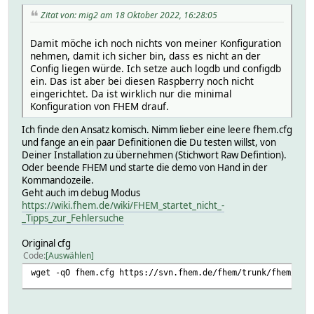
Zitat von: mig2 am 18 Oktober 2022, 16:28:05
Damit möche ich noch nichts von meiner Konfiguration
nehmen, damit ich sicher bin, dass es nicht an der
Config liegen würde. Ich setze auch logdb und configdb
ein. Das ist aber bei diesen Raspberry noch nicht
eingerichtet. Da ist wirklich nur die minimal
Konfiguration von FHEM drauf.
Ich finde den Ansatz komisch. Nimm lieber eine leere fhem.cfg
und fange an ein paar Definitionen die Du testen willst, von
Deiner Installation zu übernehmen (Stichwort Raw Defintion).
Oder beende FHEM und starte die demo von Hand in der
Kommandozeile.
Geht auch im debug Modus
https://wiki.fhem.de/wiki/FHEM_startet_nicht_-
_Tipps_zur_Fehlersuche
Original cfg
Code
Auswählen
wget -qO fhem.cfg https://svn.fhem.de/fhem/trunk/fhem/fhe