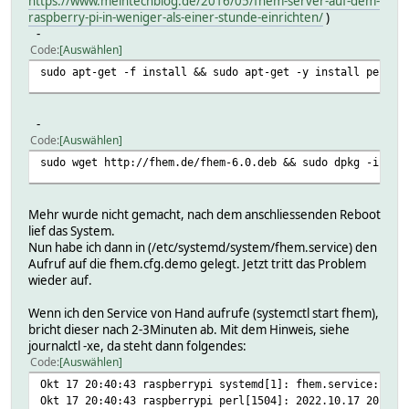
https://www.meintechblog.de/2016/05/fhem-server-auf-dem-
raspberry-pi-in-weniger-als-einer-stunde-einrichten/
)
-
Code
Auswählen
sudo apt-get -f install && sudo apt-get -y install perl-b
-
Code
Auswählen
sudo wget http://fhem.de/fhem-6.0.deb && sudo dpkg -i fhe
Mehr wurde nicht gemacht, nach dem anschliessenden Reboot
lief das System.
Nun habe ich dann in (/etc/systemd/system/fhem.service) den
Aufruf auf die fhem.cfg.demo gelegt. Jetzt tritt das Problem
wieder auf.
Wenn ich den Service von Hand aufrufe (systemctl start fhem),
bricht dieser nach 2-3Minuten ab. Mit dem Hinweis, siehe
journalctl -xe, da steht dann folgendes:
Code
Auswählen
Okt 17 20:40:43 raspberrypi systemd[1]: fhem.service: sta
Okt 17 20:40:43 raspberrypi perl[1504]: 2022.10.17 20:40: