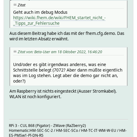
Zitat
Geht auch im debug Modus
https://wiki.fhem.de/wiki/FHEM_startet_nicht_-
_Tipps_zur_Fehlersuche
Aus diesem Beitrag habe ich das mit der fhem.cfg.demo. Das
wird im letzten Absatz erwähnt.
Zitat von: Beta-User am 18 Oktober 2022, 16:46:20
Und/oder es gibt irgendwas anderes, was eine
Schnittstelle belegt (7072? Aber dann müßte eigentlich
was im Log stehen. Legt aber die demo gar nicht an,
oder?)
Am Raspberry ist nichts eingesteckt (Ausser Stromkabel).
WLAN ist noch konfiguriert.
RPi 3 - CUL 868 (Pigator) - ZWave (RaZberry2)
Homematic:HM-SEC-SC-2 / HM-SEC-SCo / HM-TC-IT-WM-W-EU / HM-
ES-PMSw1-Pl-DN-R5