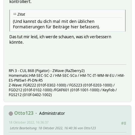
kontrolliert.
Zitat
(Und kannst du dich mal mit den üblichen
Formatierungen für Beiträge hier befassen).
Das tut mir leid, ich werde schauen, was ich verbessern
könnte.
RPi 3 - CUL 868 (Pigator) - ZWave (RaZberry2)
Homematic:HM-SEC-SC-2 / HM-SEC-SCo / HM-TC-IT-WM-W-EU / HM-
ES-PMSw1-Pl-DN-R5
Z-Wave: FGR222 (010f-0302-1000) / FGS223 (010f-0203-1000) /
FGD212 (010f-0102-1000) /FGKF601 (010f-1001-1000) / KeyFob /
FGS212 (010f-0402-1002)
Otto123
Administrator
18 Oktober 2022, 16:36:37
#8
Letzte Bearbeitung
: 18 Oktober 2022, 16:40:36 von Otto123