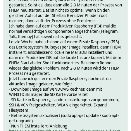
gestartet. So ist es, dass dann alle 2-3 Minuten der Prozess von
FHEM neu startet. Das ist nicht so optimal. Wenn ich den
gleichen Aufruf auf der Shell als Benutzer PI oder root
machen, dann läuft der Prozess ohne Probleme.
Ich habe dann auf dem Produktiven Raspberry (PI4) mal die
normal verdächtigen Komponenten abgeschalten (Telegram,
Talk, fhempy) hat soweit nichts gebracht.
Letzte Woche habe ich dann auf einem Ersatz Raspberry (PI3)
das Betriebsystem (bullseye) per Image installiert, dann FHEM
installiert, anschliessend local eine MariaDB installiert und
dann die Produktive DB auf die locale Instanz kopiert. Mit dem
FHEM Start ab der Shell funktioniert es. Bei einem Reboot
wieder das gleiche Problem, nach 2-3 Minuten wird der FHEM
Prozess neu gestartet.
Jetzt habe ich gestern den Ersatz Raspberry nochmals das
aktuelles Image geladen, wie folgt:
- Download Image auf WINDOWS Rechner, dann mit
WIN31DiskImager die SD Karte vorbereitet
- SD Karte in Raspberry, Ländereinstellungen vorgenommen,
SSH & VCN freigeschalten, WLAN eingerichtet, Expand
Filesystem
- Betriebssystem aktualisiert (sudo apt-get update / sudo apt-
get upgrade)
- Nun FHEM installiert (Anleitung