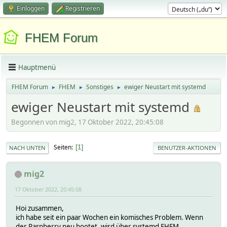
Einloggen
Registrieren
FHEM Forum
Hauptmenü
FHEM Forum
FHEM
Sonstiges
ewiger Neustart mit systemd
►
►
►
ewiger Neustart mit systemd
Begonnen von mig2, 17 Oktober 2022, 20:45:08
Seiten
1
NACH UNTEN
BENUTZER-AKTIONEN
mig2
17 Oktober 2022, 20:45:08
Hoi zusammen,
ich habe seit ein paar Wochen ein komisches Problem. Wenn
der Raspberry neu bootet, wird über systemd FHEM