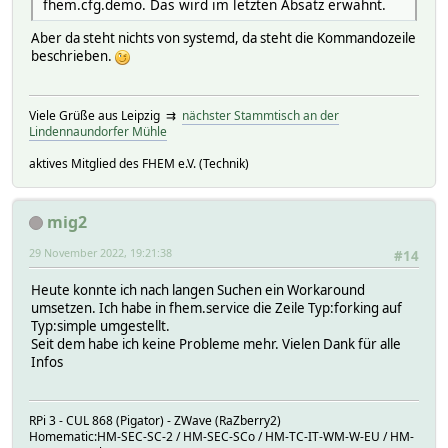
fhem.cfg.demo. Das wird im letzten Absatz erwähnt.
Aber da steht nichts von systemd, da steht die Kommandozeile
beschrieben.
Viele Grüße aus Leipzig ⇉
nächster Stammtisch an der
Lindennaundorfer Mühle
aktives Mitglied des FHEM e.V. (Technik)
mig2
29 November 2022, 19:21:38
#14
Heute konnte ich nach langen Suchen ein Workaround
umsetzen. Ich habe in fhem.service die Zeile Typ:forking auf
Typ:simple umgestellt.
Seit dem habe ich keine Probleme mehr. Vielen Dank für alle
Infos
RPi 3 - CUL 868 (Pigator) - ZWave (RaZberry2)
Homematic:HM-SEC-SC-2 / HM-SEC-SCo / HM-TC-IT-WM-W-EU / HM-