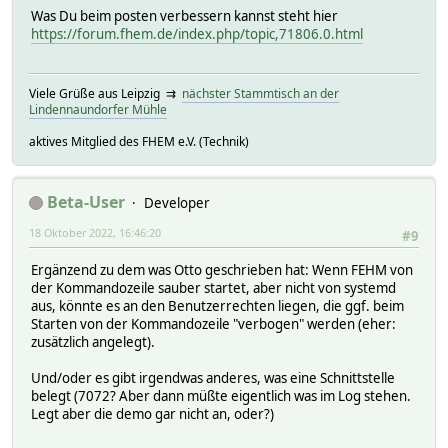
Was Du beim posten verbessern kannst steht hier
https://forum.fhem.de/index.php/topic,71806.0.html
Viele Grüße aus Leipzig ⇉
nächster Stammtisch an der
Lindennaundorfer Mühle
aktives Mitglied des FHEM e.V. (Technik)
Beta-User
Developer
18 Oktober 2022, 16:46:20
#9
Ergänzend zu dem was Otto geschrieben hat: Wenn FEHM von
der Kommandozeile sauber startet, aber nicht von systemd
aus, könnte es an den Benutzerrechten liegen, die ggf. beim
Starten von der Kommandozeile "verbogen" werden (eher:
zusätzlich angelegt).
Und/oder es gibt irgendwas anderes, was eine Schnittstelle
belegt (7072? Aber dann müßte eigentlich was im Log stehen.
Legt aber die demo gar nicht an, oder?)