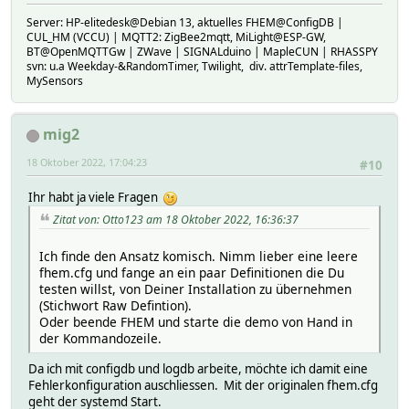
Server: HP-elitedesk@Debian 13, aktuelles FHEM@ConfigDB |
CUL_HM (VCCU) | MQTT2: ZigBee2mqtt, MiLight@ESP-GW,
BT@OpenMQTTGw | ZWave | SIGNALduino | MapleCUN | RHASSPY
svn: u.a Weekday-&RandomTimer, Twilight, div. attrTemplate-files,
MySensors
mig2
18 Oktober 2022, 17:04:23
#10
Ihr habt ja viele Fragen
Zitat von: Otto123 am 18 Oktober 2022, 16:36:37
Ich finde den Ansatz komisch. Nimm lieber eine leere
fhem.cfg und fange an ein paar Definitionen die Du
testen willst, von Deiner Installation zu übernehmen
(Stichwort Raw Defintion).
Oder beende FHEM und starte die demo von Hand in
der Kommandozeile.
Da ich mit configdb und logdb arbeite, möchte ich damit eine
Fehlerkonfiguration auschliessen. Mit der originalen fhem.cfg
geht der systemd Start.