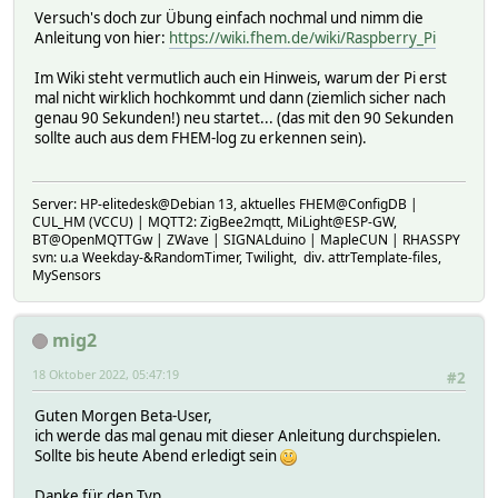
Versuch's doch zur Übung einfach nochmal und nimm die
Anleitung von hier:
https://wiki.fhem.de/wiki/Raspberry_Pi
Im Wiki steht vermutlich auch ein Hinweis, warum der Pi erst
mal nicht wirklich hochkommt und dann (ziemlich sicher nach
genau 90 Sekunden!) neu startet... (das mit den 90 Sekunden
sollte auch aus dem FHEM-log zu erkennen sein).
Server: HP-elitedesk@Debian 13, aktuelles FHEM@ConfigDB |
CUL_HM (VCCU) | MQTT2: ZigBee2mqtt, MiLight@ESP-GW,
BT@OpenMQTTGw | ZWave | SIGNALduino | MapleCUN | RHASSPY
svn: u.a Weekday-&RandomTimer, Twilight, div. attrTemplate-files,
MySensors
mig2
18 Oktober 2022, 05:47:19
#2
Guten Morgen Beta-User,
ich werde das mal genau mit dieser Anleitung durchspielen.
Sollte bis heute Abend erledigt sein
Danke für den Typ