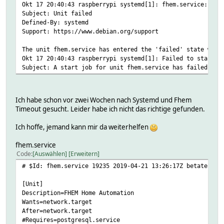
Okt 17 20:40:43 raspberrypi systemd[1]: fhem.service: Fai
Subject: Unit failed
Defined-By: systemd
Support: https://www.debian.org/support
The unit fhem.service has entered the 'failed' state with
Okt 17 20:40:43 raspberrypi systemd[1]: Failed to start F
Subject: A start job for unit fhem.service has failed
Ich habe schon vor zwei Wochen nach Systemd und Fhem
Timeout gesucht. Leider habe ich nicht das richtige gefunden.
Ich hoffe, jemand kann mir da weiterhelfen
fhem.service
Code
Auswählen
Erweitern
# $Id: fhem.service 19235 2019-04-21 13:26:17Z betateilch
[Unit]
Description=FHEM Home Automation
Wants=network.target
After=network.target
#Requires=postgresql.service