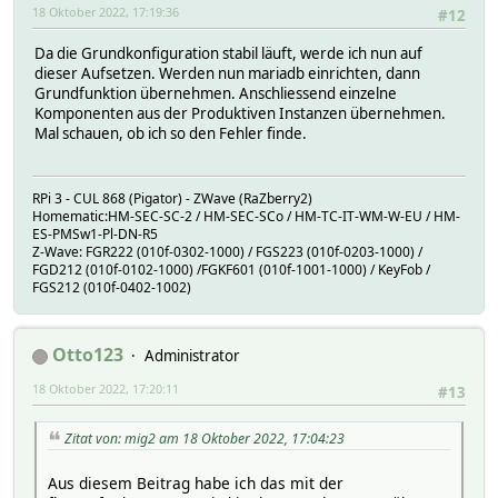
18 Oktober 2022, 17:19:36
#12
Da die Grundkonfiguration stabil läuft, werde ich nun auf
dieser Aufsetzen. Werden nun mariadb einrichten, dann
Grundfunktion übernehmen. Anschliessend einzelne
Komponenten aus der Produktiven Instanzen übernehmen.
Mal schauen, ob ich so den Fehler finde.
RPi 3 - CUL 868 (Pigator) - ZWave (RaZberry2)
Homematic:HM-SEC-SC-2 / HM-SEC-SCo / HM-TC-IT-WM-W-EU / HM-
ES-PMSw1-Pl-DN-R5
Z-Wave: FGR222 (010f-0302-1000) / FGS223 (010f-0203-1000) /
FGD212 (010f-0102-1000) /FGKF601 (010f-1001-1000) / KeyFob /
FGS212 (010f-0402-1002)
Otto123
Administrator
18 Oktober 2022, 17:20:11
#13
Zitat von: mig2 am 18 Oktober 2022, 17:04:23
Aus diesem Beitrag habe ich das mit der