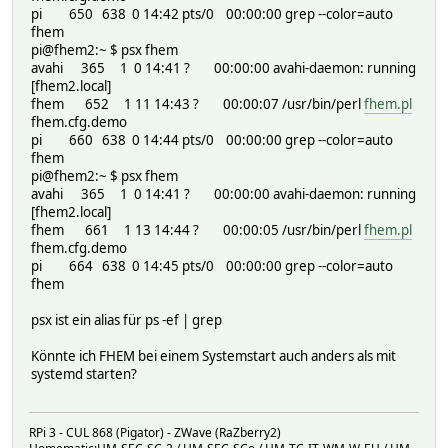
pi 650 638 0 14:42 pts/0 00:00:00 grep --color=auto
fhem
pi@fhem2:~ $ psx fhem
avahi 365 1 0 14:41 ? 00:00:00 avahi-daemon: running
[fhem2.local]
fhem 652 1 11 14:43 ? 00:00:07 /usr/bin/perl
fhem.pl
fhem.cfg.demo
pi 660 638 0 14:44 pts/0 00:00:00 grep --color=auto
fhem
pi@fhem2:~ $ psx fhem
avahi 365 1 0 14:41 ? 00:00:00 avahi-daemon: running
[fhem2.local]
fhem 661 1 13 14:44 ? 00:00:05 /usr/bin/perl
fhem.pl
fhem.cfg.demo
pi 664 638 0 14:45 pts/0 00:00:00 grep --color=auto
fhem
psx ist ein alias für ps -ef | grep
Könnte ich FHEM bei einem Systemstart auch anders als mit
systemd starten?
RPi 3 - CUL 868 (Pigator) - ZWave (RaZberry2)