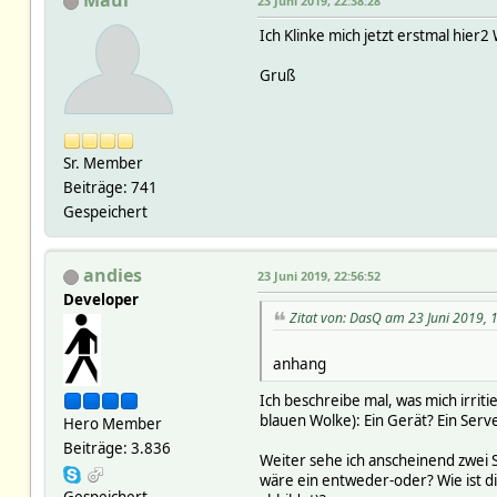
Maui
23 Juni 2019, 22:38:28
Ich Klinke mich jetzt erstmal hier
Gruß
Sr. Member
Beiträge: 741
Gespeichert
andies
23 Juni 2019, 22:56:52
Developer
Zitat von: DasQ am 23 Juni 2019, 
anhang
Ich beschreibe mal, was mich irrit
blauen Wolke): Ein Gerät? Ein Serv
Hero Member
Beiträge: 3.836
Weiter sehe ich anscheinend zwei S
wäre ein entweder-oder? Wie ist d