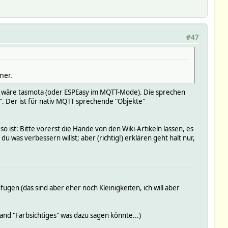
#47
mer.
n" wäre tasmota (oder ESPEasy im MQTT-Mode). Die sprechen
 Der ist für nativ MQTT sprechende "Objekte"
o ist: Bitte vorerst die Hände von den Wiki-Artikeln lassen, es
du was verbessern willst; aber (richtig!) erklären geht halt nur,
gen (das sind aber eher noch Kleinigkeiten, ich will aber
nd "Farbsichtiges" was dazu sagen könnte...)