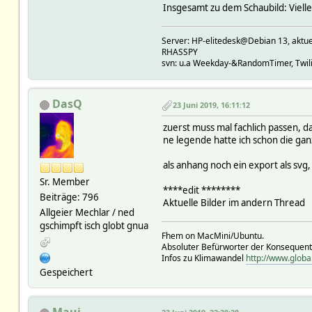
Insgesamt zu dem Schaubild: Viellei
Server: HP-elitedesk@Debian 13, a
RHASSPY
svn: u.a Weekday-&RandomTimer, Twilig
DasQ
23 Juni 2019, 16:11:12
zuerst muss mal fachlich passen, d
ne legende hatte ich schon die ganz
als anhang noch ein export als svg
Sr. Member
****edit ********
Beiträge: 796
Aktuelle Bilder im andern Thread
Allgeier Mechlar / ned
gschimpft isch globt gnua
Fhem on MacMini/Ubuntu.
Absoluter Befürworter der Konsequen
Infos zu Klimawandel
http://www.globa
Gespeichert