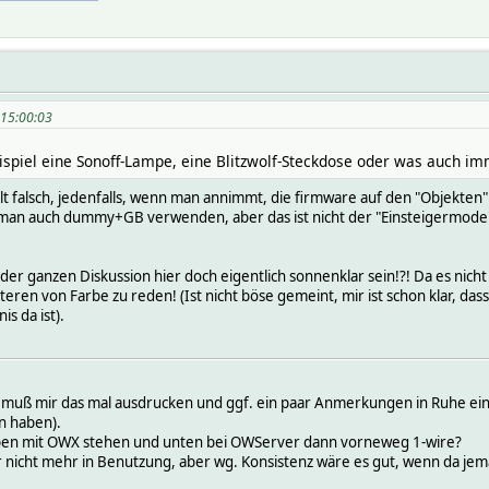
 15:00:03
ispiel eine Sonoff-Lampe, eine Blitzwolf-Steckdose oder was auch im
lt falsch, jedenfalls, wenn man annimmt, die firmware auf den "Objekte
man auch dummy+GB verwenden, aber das ist nicht der "Einsteigermode".
er ganzen Diskussion hier doch eigentlich sonnenklar sein!?! Da es nicht s
eren von Farbe zu reden! (Ist nicht böse gemeint, mir ist schon klar, dass 
s da ist).
 muß mir das mal ausdrucken und ggf. ein paar Anmerkungen in Ruhe einfü
n haben).
n oben mit OWX stehen und unten bei OWServer dann vorneweg 1-wire?
 nicht mehr in Benutzung, aber wg. Konsistenz wäre es gut, wenn da jema