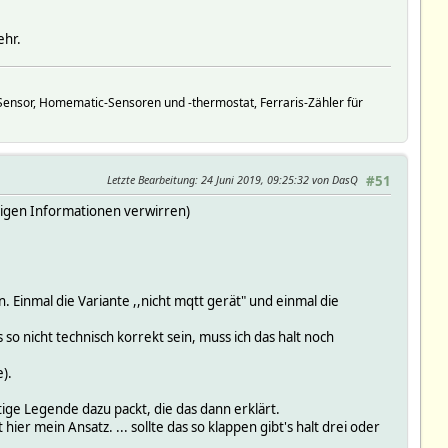
ehr.
ensor, Homematic-Sensoren und -thermostat, Ferraris-Zähler für
Letzte Bearbeitung
: 24 Juni 2019, 09:25:32 von DasQ
#51
ötigen Informationen verwirren)
. Einmal die Variante ,,nicht mqtt gerät" und einmal die
 so nicht technisch korrekt sein, muss ich das halt noch
).
tige Legende dazu packt, die das dann erklärt.
r mein Ansatz. ... sollte das so klappen gibt's halt drei oder