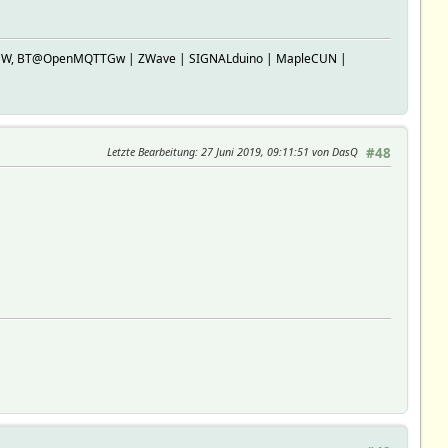
SP-GW, BT@OpenMQTTGw | ZWave | SIGNALduino | MapleCUN |
Letzte Bearbeitung
: 27 Juni 2019, 09:11:51 von DasQ
#48