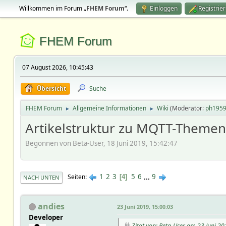
Willkommen im Forum „
FHEM Forum
“.
Einloggen
Registrie
FHEM Forum
07 August 2026, 10:45:43
Übersicht
Suche
FHEM Forum
Allgemeine Informationen
Wiki
(Moderator:
ph195
►
►
Artikelstruktur zu MQTT-Themen
Begonnen von Beta-User, 18 Juni 2019, 15:42:47
1
2
3
5
6
...
9
Seiten
4
NACH UNTEN
andies
23 Juni 2019, 15:00:03
Developer
Zitat von: Beta-User am 23 Juni 20