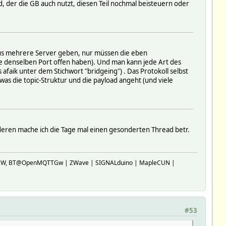
d, der die GB auch nutzt, diesen Teil nochmal beisteuern oder
haus mehrere Server geben, nur müssen die eben
le denselben Port offen haben). Und man kann jede Art des
faik unter dem Stichwort "bridgeing") . Das Protokoll selbst
 was die topic-Struktur und die payload angeht (und viele
deren mache ich die Tage mal einen gesonderten Thread betr.
SP-GW, BT@OpenMQTTGw | ZWave | SIGNALduino | MapleCUN |
#53