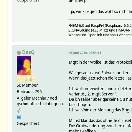
Gespeichert
abbildet)?
Tja, wir kriegen das wohl so nicht 
FHEM 6.3 auf RaspPi4 (Raspbian: 6.6.28
SIGNALduino (433 MHz) und HM-UART (8
Wasseruhr, Openlink-Nachbau Viessm
DasQ
24 Juni 2019, 06:53:54
Mqtt in der Wolke, ist das Protoko
Wie gesagt ist ein Entwurf und er s
Wenn das jetzt schon die letzte F
Sr. Member
Ich wollt im zweiten .png im letzte
Beiträge: 796
Variante ,,2. mqtt Server".
Allgeier Mechlar / ned
Da ich selber aber garkeine GB nutz
gschimpft isch globt gnua
berichtigen.
Ich war/bin der Meinung das Brigd
Mir ist klar das das ohne Text zus
Gespeichert
Die Gratwanderung zwischen einfach
mehr Grafiken.