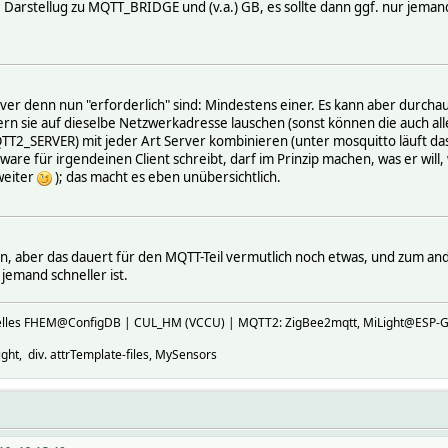
e Darstellug zu MQTT_BRIDGE und (v.a.) GB, es sollte dann ggf. nur jeman
rver denn nun "erforderlich" sind: Mindestens einer. Es kann aber durc
fern sie auf dieselbe Netzwerkadresse lauschen (sonst können die auch al
T2_SERVER) mit jeder Art Server kombinieren (unter mosquitto läuft das a
tware für irgendeinen Client schreibt, darf im Prinzip machen, was er will,
weiter
); das macht es eben unübersichtlich.
n, aber das dauert für den MQTT-Teil vermutlich noch etwas, und zum an
jemand schneller ist.
ktuelles FHEM@ConfigDB | CUL_HM (VCCU) | MQTT2: ZigBee2mqtt, MiLight@E
ht, div. attrTemplate-files, MySensors