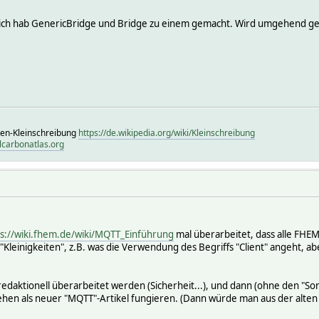
ich hab GenericBridge und Bridge zu einem gemacht. Wird umgehend g
ten-Kleinschreibung
https://de.wikipedia.org/wiki/Kleinschreibung
lcarbonatlas.org
ps://wiki.fhem.de/wiki/MQTT_Einführung
mal überarbeitet, dass alle FHEM
 "Kleinigkeiten", z.B. was die Verwendung des Begriffs "Client" angeht, abe
daktionell überarbeitet werden (Sicherheit...), und dann (ohne den "Sonof
hen als neuer "MQTT"-Artikel fungieren. (Dann würde man aus der alten "