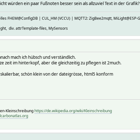
cht würden ein paar Fußnoten besser sein als allzuviel Text in der Grafik?
ktuelles FHEM@ConfigDB | CUL_HM (VCCU) | MQTT2: ZigBee2mqtt, MiLight@E
ht, div. attrTemplate-files, MySensors
anach mach ich hübsch und verständlich.
e zeit im hinterkopf, aber die gleichzeitig zu pflegen ist 2much.
, skalierbar, schön klein von der dateigrösse, html5 konform
ten-Kleinschreibung
https://de.wikipedia.org/wiki/Kleinschreibung
lcarbonatlas.org