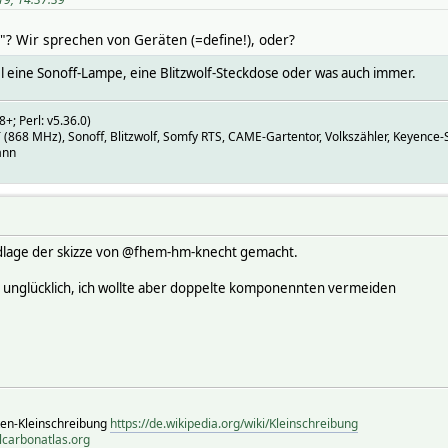
"? Wir sprechen von Geräten (=define!), oder?
el eine Sonoff-Lampe, eine Blitzwolf-Steckdose oder was auch immer.
+; Perl: v5.36.0)
68 MHz), Sonoff, Blitzwolf, Somfy RTS, CAME-Gartentor, Volkszähler, Keyence-S
ann
ndlage der skizze von @fhem-hm-knecht gemacht.
or unglücklich, ich wollte aber doppelte komponennten vermeiden
ten-Kleinschreibung
https://de.wikipedia.org/wiki/Kleinschreibung
lcarbonatlas.org