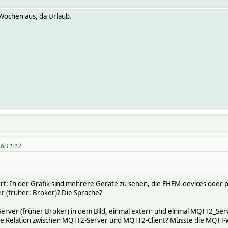
2 Wochen aus, da Urlaub.
16:11:12
iert: In der Grafik sind mehrere Geräte zu sehen, die FHEM-devices oder 
er (früher: Broker)? Die Sprache?
erver (früher Broker) in dem Bild, einmal extern und einmal MQTT2_Serve
ie Relation zwischen MQTT2-Server und MQTT2-Client? Müsste die MQTT-Wol