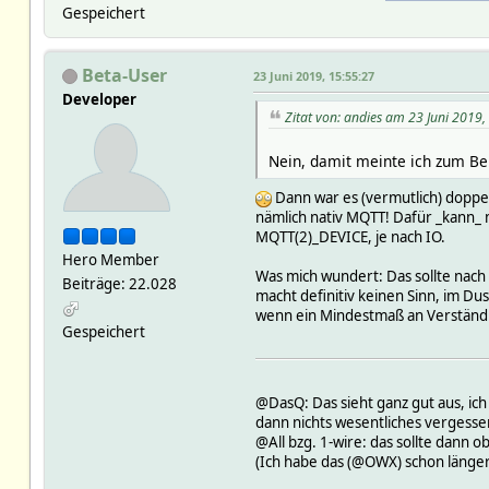
Gespeichert
Beta-User
23 Juni 2019, 15:55:27
Developer
Zitat von: andies am 23 Juni 2019,
Nein, damit meinte ich zum Be
Dann war es (vermutlich) doppe
nämlich nativ MQTT! Dafür _kann_ 
MQTT(2)_DEVICE, je nach IO.
Hero Member
Was mich wundert: Das sollte nach d
Beiträge: 22.028
macht definitiv keinen Sinn, im Dust
wenn ein Mindestmaß an Verständni
Gespeichert
@DasQ: Das sieht ganz gut aus, ich
dann nichts wesentliches vergesse
@All bzg. 1-wire: das sollte dan
(Ich habe das (@OWX) schon länger