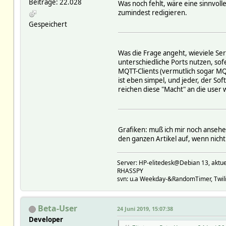
Beiträge: 22.028
Was noch fehlt, wäre eine sinnvoll
zumindest redigieren.
Gespeichert
Was die Frage angeht, wieviele Se
unterschiedliche Ports nutzen, so
MQTT-Clients (vermutlich sogar MQT
ist eben simpel, und jeder, der Sof
reichen diese "Macht" an die user 
Grafiken: muß ich mir noch ansehe
den ganzen Artikel auf, wenn nicht 
Server: HP-elitedesk@Debian 13, a
RHASSPY
svn: u.a Weekday-&RandomTimer, Twilig
Beta-User
24 Juni 2019, 15:07:38
Developer