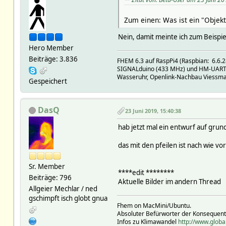
Zum einen: Was ist ein "Objekt
Nein, damit meinte ich zum Beispi
Hero Member
Beiträge: 3.836
FHEM 6.3 auf RaspPi4 (Raspbian: 6.6.28
SIGNALduino (433 MHz) und HM-UART (8
Wasseruhr, Openlink-Nachbau Viessm
Gespeichert
DasQ
23 Juni 2019, 15:40:38
hab jetzt mal ein entwurf auf gru
das mit den pfeilen ist nach wie v
Sr. Member
****edit ********
Beiträge: 796
Aktuelle Bilder im andern Thread
Allgeier Mechlar / ned
gschimpft isch globt gnua
Fhem on MacMini/Ubuntu.
Absoluter Befürworter der Konsequen
Infos zu Klimawandel
http://www.globa