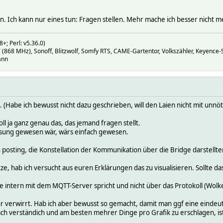
hin. Ich kann nur eines tun: Fragen stellen. Mehr mache ich besser nicht m
+; Perl: v5.36.0)
68 MHz), Sonoff, Blitzwolf, Somfy RTS, CAME-Gartentor, Volkszähler, Keyence-S
ann
ll. (Habe ich bewusst nicht dazu geschrieben, will den Laien nicht mit unn
oll ja ganz genau das, das jemand fragen stellt.
assung gewesen wär, wärs einfach gewesen.
n posting, die Konstellation der Kommunikation über die Bridge darstellten
e, hab ich versucht aus euren Erklärungen das zu visualisieren. Sollte das
e intern mit dem MQTT-Server spricht und nicht über das Protokoll (Wolke
ehr verwirrt. Hab ich aber bewusst so gemacht, damit man ggf eine eindeu
 verständich und am besten mehrer Dinge pro Grafik zu erschlagen, ist hie