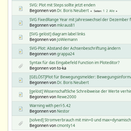
SVG: Plot mit Steps sollte jetzt enden
Begonnen von
Dr. Boris Neubert
1
2
Alle
Seiten
SVG FixedRange Year mit Jahreswechsel der Dezember f
Begonnen von
mkraus81
[SVG gelöst] diagram label links
Begonnen von
JoWiemann
SVG-Plot: Abstand der Achsenbeschriftung ändern
Begonnen von
grappa24
Syntax für das Eingabefeld Function im Ploteditor?
Begonnen von to-ka
[GELÖST]Plot für Bewegungsmelder: Bewegungsinforma
Begonnen von
Dr. Boris Neubert
[gelöst] Wissenschaftliche Schreibweise der Werte verh
Begonnen von
Rewe2000
Warning with perl-5.42
Begonnen von
Nestor
[solved] Stromverbrauch mit min=0 und max=dynamisch
Begonnen von
cmonty14