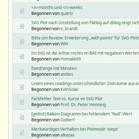
<n>months und <n>weeks
Begonnen von
quartz
SVG Plot nach Umstellung von Filelog auf dblog zeigt nich
Begonnen von
e_brandt
Bitte um Review: Erweiterung „with points“ für SVG-Plo
Begonnen von
WW
Im SVG ist die Achse rechts im Bild mit negativen Werte
Begonnen von
Homalix99
fixedrange mit Minuten
Begonnen von
andies
Linien eines readings unterschiedlicher Zeiträume aus ei
Begonnen von
KölnSolar
Farbfehler Text vs. Kurve im SVG-Plot
Begonnen von
Prof. Dr. Peter Henning
[gelöst] Balken-Diagramm bei fehlendem "Null"-Wert
Begonnen von
Gisbert
Merkwürdiges Verhalten bei Plotmode 'steps'
Begonnen von
alkazaa