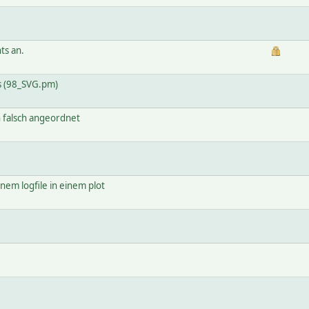
ts an.
ts (98_SVG.pm)
n falsch angeordnet
nem logfile in einem plot