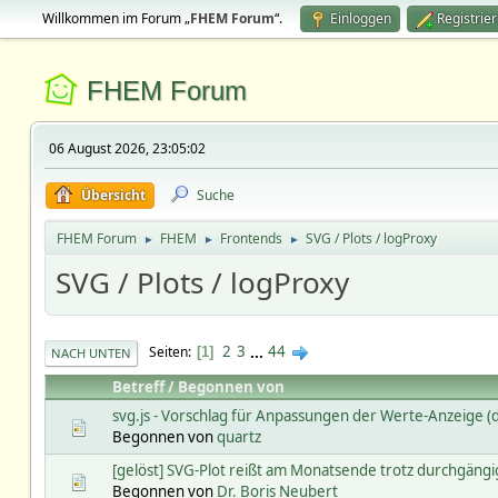
Willkommen im Forum „
FHEM Forum
“.
Einloggen
Registrie
FHEM Forum
06 August 2026, 23:05:02
Übersicht
Suche
FHEM Forum
FHEM
Frontends
SVG / Plots / logProxy
►
►
►
SVG / Plots / logProxy
2
3
...
44
Seiten
1
NACH UNTEN
Betreff
/
Begonnen von
svg.js - Vorschlag für Anpassungen der Werte-Anzeige (di
Begonnen von
quartz
[gelöst] SVG-Plot reißt am Monatsende trotz durchgäng
Begonnen von
Dr. Boris Neubert