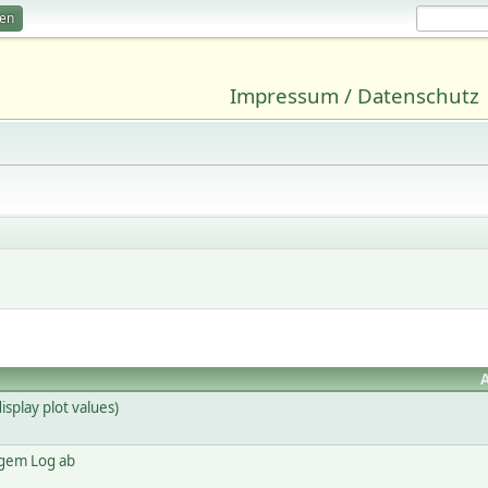
ren
Impressum / Datenschutz
splay plot values)
igem Log ab