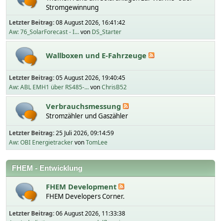
Stromgewinnung
Letzter Beitrag:
08 August 2026, 16:41:42
Aw: 76_SolarForecast - I...
von
DS_Starter
Wallboxen und E-Fahrzeuge
Letzter Beitrag:
05 August 2026, 19:40:45
Aw: ABL EMH1 über RS485-...
von
ChrisB52
Verbrauchsmessung
Stromzähler und Gaszähler
Letzter Beitrag:
25 Juli 2026, 09:14:59
Aw: OBI Energietracker
von
TomLee
FHEM - Entwicklung
FHEM Development
FHEM Developers Corner.
Letzter Beitrag:
06 August 2026, 11:33:38