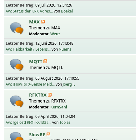
Letzter Beitrag:
09 Juli 2026, 12:34:26
Aw: Status der KNX Adres...
von
Boekel
MAX
Themen zu MAX.
Moderator:
Wzut
Letzter Beitrag:
12 Juni 2026, 17:43:48
Aw: Haltbarkeit / Lebens...
von
Nuems
MQTT
Themen zu MQTT.
Letzter Beitrag:
05 August 2026, 17:40:55
Aw: [HowTo] X-Sense Meld...
von
Joerg_L
RFXTRX
Themen zu RFXTRX
Moderator:
KernSani
Letzter Beitrag:
09 April 2026, 11:04:04
Aw: [gelöst] RFXTRX433 I...
von
Tobias
SlowRF