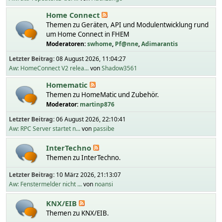
Home Connect
Themen zu Geräten, API und Modulentwicklung rund
um Home Connect in FHEM
Moderatoren:
swhome
,
Pf@nne
,
Adimarantis
Letzter Beitrag:
08 August 2026, 11:04:27
Aw: HomeConnect V2 relea...
von
Shadow3561
Homematic
Themen zu HomeMatic und Zubehör.
Moderator:
martinp876
Letzter Beitrag:
06 August 2026, 22:10:41
Aw: RPC Server startet n...
von
passibe
InterTechno
Themen zu InterTechno.
Letzter Beitrag:
10 März 2026, 21:13:07
Aw: Fenstermelder nicht ...
von
noansi
KNX/EIB
Themen zu KNX/EIB.