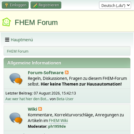
Einloggen
Registrieren
FHEM Forum
Hauptmenü
FHEM Forum
Allgemeine Informationen
Forum-Software
Regeln, Diskussionen, Fragen zu diesem FHEM-Forum
selbst.
Hier keine Themen zur Hausautomation!
Letzter Beitrag:
07 August 2026, 15:42:13
Aw: wer hat hier den Bot...
von
Beta-User
Wiki
Kommentare, Korrekturvorschläge, Anregungen zu
Artikeln im
FHEM Wiki
Moderator:
ph1959de