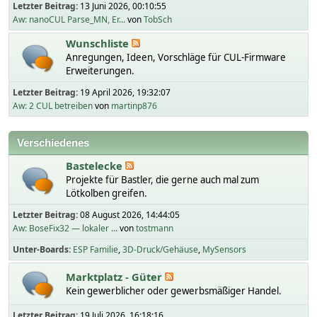
Letzter Beitrag:
13 Juni 2026, 00:10:55
Aw: nanoCUL Parse_MN, Er...
von
TobSch
Wunschliste
Anregungen, Ideen, Vorschläge für CUL-Firmware
Erweiterungen.
Letzter Beitrag:
19 April 2026, 19:32:07
Aw: 2 CUL betreiben
von
martinp876
Verschiedenes
Bastelecke
Projekte für Bastler, die gerne auch mal zum
Lötkolben greifen.
Letzter Beitrag:
08 August 2026, 14:44:05
Aw: BoseFix32 — lokaler ...
von
tostmann
Unter-Boards
ESP Familie
3D-Druck/Gehäuse
MySensors
Marktplatz - Güter
Kein gewerblicher oder gewerbsmäßiger Handel.
Letzter Beitrag:
19 Juli 2026, 16:18:16