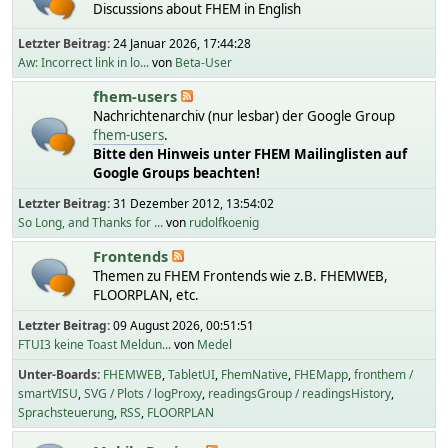
Discussions about FHEM in English
Letzter Beitrag:
24 Januar 2026, 17:44:28
Aw: Incorrect link in lo...
von
Beta-User
fhem-users
Nachrichtenarchiv (nur lesbar) der Google Group
fhem-users
.
Bitte den Hinweis unter FHEM Mailinglisten auf
Google Groups beachten!
Letzter Beitrag:
31 Dezember 2012, 13:54:02
So Long, and Thanks for ...
von
rudolfkoenig
Frontends
Themen zu FHEM Frontends wie z.B. FHEMWEB,
FLOORPLAN, etc.
Letzter Beitrag:
09 August 2026, 00:51:51
FTUI3 keine Toast Meldun...
von
Medel
Unter-Boards
FHEMWEB
TabletUI
FhemNative
FHEMapp
fronthem /
smartVISU
SVG / Plots / logProxy
readingsGroup / readingsHistory
Sprachsteuerung
RSS
FLOORPLAN