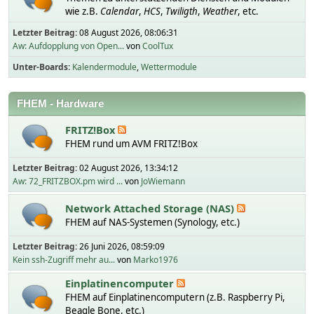
wie z.B.
Calendar
,
HCS
,
Twiligth
,
Weather
, etc.
Letzter Beitrag:
08 August 2026, 08:06:31
Aw: Aufdopplung von Open...
von
CoolTux
Unter-Boards
Kalendermodule
Wettermodule
FHEM - Hardware
FRITZ!Box
FHEM rund um AVM FRITZ!Box
Letzter Beitrag:
02 August 2026, 13:34:12
Aw: 72_FRITZBOX.pm wird ...
von
JoWiemann
Network Attached Storage (NAS)
FHEM auf NAS-Systemen (Synology, etc.)
Letzter Beitrag:
26 Juni 2026, 08:59:09
Kein ssh-Zugriff mehr au...
von
Marko1976
Einplatinencomputer
FHEM auf Einplatinencomputern (z.B. Raspberry Pi,
Beagle Bone, etc.)