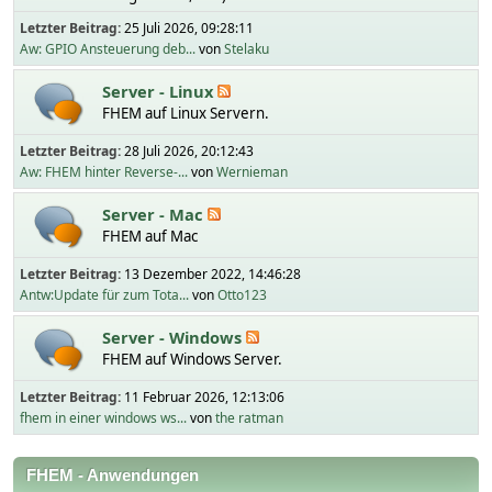
Letzter Beitrag:
25 Juli 2026, 09:28:11
Aw: GPIO Ansteuerung deb...
von
Stelaku
Server - Linux
FHEM auf Linux Servern.
Letzter Beitrag:
28 Juli 2026, 20:12:43
Aw: FHEM hinter Reverse-...
von
Wernieman
Server - Mac
FHEM auf Mac
Letzter Beitrag:
13 Dezember 2022, 14:46:28
Antw:Update für zum Tota...
von
Otto123
Server - Windows
FHEM auf Windows Server.
Letzter Beitrag:
11 Februar 2026, 12:13:06
fhem in einer windows ws...
von
the ratman
FHEM - Anwendungen