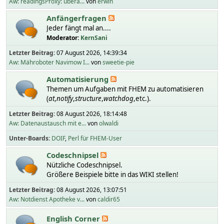
Aw: readingsProxy: übera...
von
erwin
Anfängerfragen
Jeder fängt mal an....
Moderator:
KernSani
Letzter Beitrag:
07 August 2026, 14:39:34
Aw: Mähroboter Navimow I...
von
sweetie-pie
Automatisierung
Themen um Aufgaben mit FHEM zu automatisieren
(
at
,
notify
,
structure
,
watchdog
,etc.).
Letzter Beitrag:
08 August 2026, 18:14:48
Aw: Datenaustausch mit e...
von
olwaldi
Unter-Boards
DOIF
Perl für FHEM-User
Codeschnipsel
Nützliche Codeschnipsel.
Größere Beispiele bitte in das WIKI stellen!
Letzter Beitrag:
08 August 2026, 13:07:51
Aw: Notdienst Apotheke v...
von
caldir65
English Corner