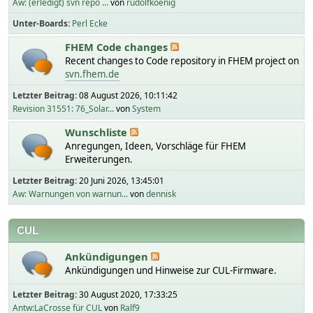
Aw: (erledigt) svn repo ...
von
rudolfkoenig
Unter-Boards
Perl Ecke
FHEM Code changes
Recent changes to Code repository in FHEM project on
svn.fhem.de
Letzter Beitrag:
08 August 2026, 10:11:42
Revision 31551: 76_Solar...
von
System
Wunschliste
Anregungen, Ideen, Vorschläge für FHEM
Erweiterungen.
Letzter Beitrag:
20 Juni 2026, 13:45:01
Aw: Warnungen von warnun...
von
dennisk
CUL
Ankündigungen
Ankündigungen und Hinweise zur CUL-Firmware.
Letzter Beitrag:
30 August 2020, 17:33:25
Antw:LaCrosse für CUL
von
Ralf9