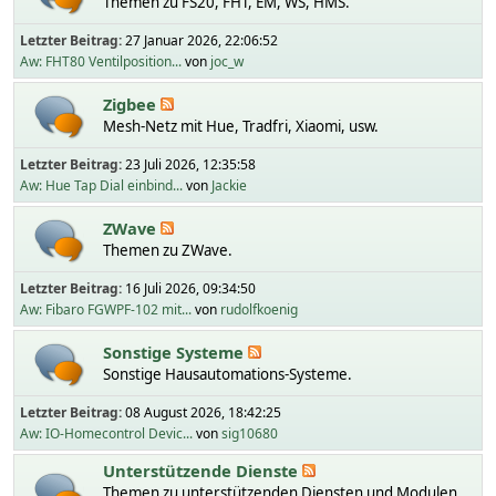
Themen zu FS20, FHT, EM, WS, HMS.
Letzter Beitrag:
27 Januar 2026, 22:06:52
Aw: FHT80 Ventilposition...
von
joc_w
Zigbee
Mesh-Netz mit Hue, Tradfri, Xiaomi, usw.
Letzter Beitrag:
23 Juli 2026, 12:35:58
Aw: Hue Tap Dial einbind...
von
Jackie
ZWave
Themen zu ZWave.
Letzter Beitrag:
16 Juli 2026, 09:34:50
Aw: Fibaro FGWPF-102 mit...
von
rudolfkoenig
Sonstige Systeme
Sonstige Hausautomations-Systeme.
Letzter Beitrag:
08 August 2026, 18:42:25
Aw: IO-Homecontrol Devic...
von
sig10680
Unterstützende Dienste
Themen zu unterstützenden Diensten und Modulen