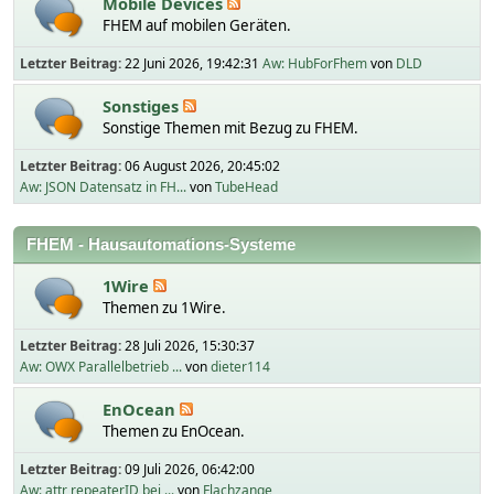
Mobile Devices
FHEM auf mobilen Geräten.
Letzter Beitrag:
22 Juni 2026, 19:42:31
Aw: HubForFhem
von
DLD
Sonstiges
Sonstige Themen mit Bezug zu FHEM.
Letzter Beitrag:
06 August 2026, 20:45:02
Aw: JSON Datensatz in FH...
von
TubeHead
FHEM - Hausautomations-Systeme
1Wire
Themen zu 1Wire.
Letzter Beitrag:
28 Juli 2026, 15:30:37
Aw: OWX Parallelbetrieb ...
von
dieter114
EnOcean
Themen zu EnOcean.
Letzter Beitrag:
09 Juli 2026, 06:42:00
Aw: attr repeaterID bei ...
von
Flachzange