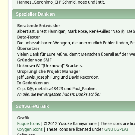
Hannes „Geronimo_CH“ Schmid, noex und Intit.
Spezieller Dank an
Beratende Entwickler
albertlast, Brett Flannigan, Mark Rose, René-Gilles "Nao 尚" Deb
Beta-Tester
Die unbezahlbaren Wenigen, die unermüdlich Fehler finden, F
Übersetzer
Vielen Dank für Eure Mühe, damit Menschen überall auf der W
Gründer von SMF
Unknown W. "[Unknown]" Brackets.
Ursprüngliche Projekt Manager
Jeff Lewis, Joseph Fung und David Recordon.
In Gedenken an
Crip, K@, metallica48423 und Paul_Pauline.
An alle, die wir vergessen haben: Danke schön!
Software/Grafik
Grafik
Fugue Icons
| © 2012 Yusuke Kamiyamane | These icons are lic
Oxygen Icons
| These icons are licensed under
GNU LGPLv3