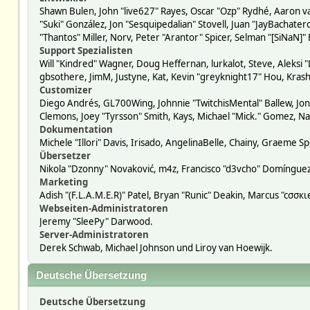
Shawn Bulen, John "live627" Rayes, Oscar "Ozp" Rydhé, Aaron va
"Suki" González, Jon "Sesquipedalian" Stovell, Juan "JayBacha
"Thantos" Miller, Norv, Peter "Arantor" Spicer, Selman "[SiNaN]"
Support Spezialisten
Will "Kindred" Wagner, Doug Heffernan, lurkalot, Steve, Aleksi 
gbsothere, JimM, Justyne, Kat, Kevin "greyknight17" Hou, Krash
Customizer
Diego Andrés, GL700Wing, Johnnie "TwitchisMental" Ballew, Jon
Clemons, Joey "Tyrsson" Smith, Kays, Michael "Mick." Gomez, Na
Dokumentation
Michele "Illori" Davis, Irisado, AngelinaBelle, Chainy, Graeme
Übersetzer
Nikola "Dzonny" Novaković, m4z, Francisco "d3vcho" Domíngue
Marketing
Adish "(F.L.A.M.E.R)" Patel, Bryan "Runic" Deakin, Marcus "cσσ
Webseiten-Administratoren
Jeremy "SleePy" Darwood.
Server-Administratoren
Derek Schwab, Michael Johnson und Liroy van Hoewijk.
Deutsche Übersetzung
Deutsche Übersetzung