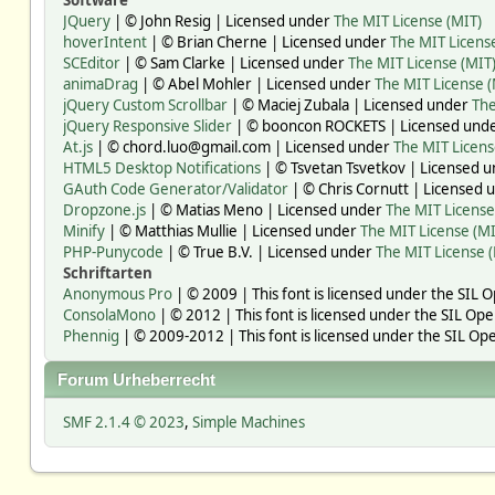
Software
JQuery
| © John Resig | Licensed under
The MIT License (MIT)
hoverIntent
| © Brian Cherne | Licensed under
The MIT Licens
SCEditor
| © Sam Clarke | Licensed under
The MIT License (MIT
animaDrag
| © Abel Mohler | Licensed under
The MIT License (
jQuery Custom Scrollbar
| © Maciej Zubala | Licensed under
The
jQuery Responsive Slider
| © booncon ROCKETS | Licensed und
At.js
| © chord.luo@gmail.com | Licensed under
The MIT Licens
HTML5 Desktop Notifications
| © Tsvetan Tsvetkov | Licensed 
GAuth Code Generator/Validator
| © Chris Cornutt | Licensed
Dropzone.js
| © Matias Meno | Licensed under
The MIT License
Minify
| © Matthias Mullie | Licensed under
The MIT License (MI
PHP-Punycode
| © True B.V. | Licensed under
The MIT License 
Schriftarten
Anonymous Pro
| © 2009 | This font is licensed under the SIL 
ConsolaMono
| © 2012 | This font is licensed under the SIL Ope
Phennig
| © 2009-2012 | This font is licensed under the SIL Ope
Forum Urheberrecht
SMF 2.1.4 © 2023
,
Simple Machines