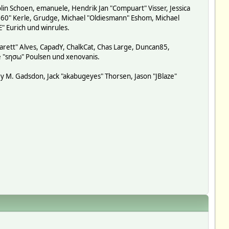
lin Schoen, emanuele, Hendrik Jan "Compuart" Visser, Jessica
-360" Kerle, Grudge, Michael "Oldiesmann" Eshom, Michael
E" Eurich und winrules.
garett" Alves, CapadY, ChalkCat, Chas Large, Duncan85,
de "sησω" Poulsen und xenovanis.
y M. Gadsdon, Jack "akabugeyes" Thorsen, Jason "JBlaze"