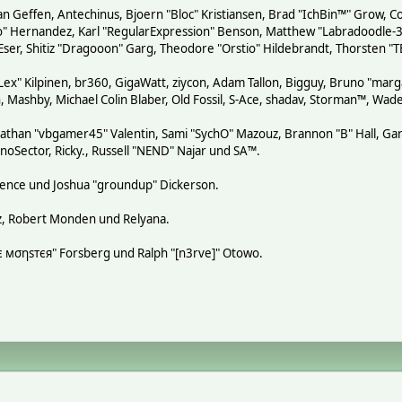
n Geffen, Antechinus, Bjoern "Bloc" Kristiansen, Brad "IchBin™" Grow, Co
tero" Hernandez, Karl "RegularExpression" Benson, Matthew "Labradoodle
 Eser, Shitiz "Dragooon" Garg, Theodore "Orstio" Hildebrandt, Thorsten "T
"Lex" Kilpinen, br360, GigaWatt, ziycon, Adam Tallon, Bigguy, Bruno "mar
, Mashby, Michael Colin Blaber, Old Fossil, S-Ace, shadav, Storman™, Wa
athan "vbgamer45" Valentin, Sami "SychO" Mazouz, Brannon "B" Hall, Gar
noSector, Ricky., Russell "NEND" Najar und SA™.
 Spence und Joshua "groundup" Dickerson.
z, Robert Monden und Relyana.
кιє мσηѕтєя" Forsberg und Ralph "[n3rve]" Otowo.