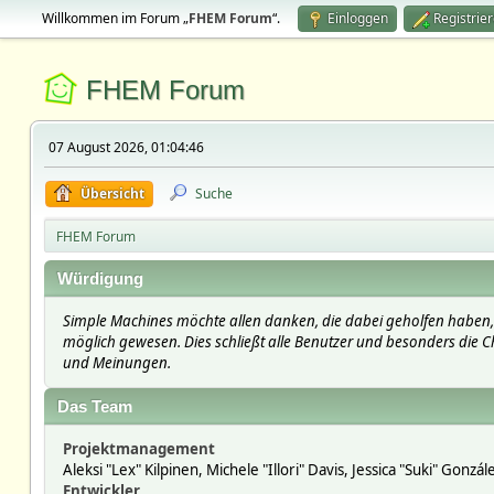
Willkommen im Forum „
FHEM Forum
“.
Einloggen
Registrie
FHEM Forum
07 August 2026, 01:04:46
Übersicht
Suche
FHEM Forum
Würdigung
Simple Machines möchte allen danken, die dabei geholfen haben, 
möglich gewesen. Dies schließt alle Benutzer und besonders die Ch
und Meinungen.
Das Team
Projektmanagement
Aleksi "Lex" Kilpinen, Michele "Illori" Davis, Jessica "Suki" Gonzá
Entwickler