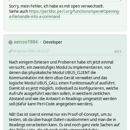
Sorry, mein Fehler, ich habe es mit open verwechselt.
Siehe auch
https://perldoc.perl.org/functions/open#Opening-
a-filehandle-into-a-command
xenos1984
Developer
09 Januar 2022, 19:12:27
#51
Nach einigem Einlesen und Probieren habe ich jetzt einmal
versucht, ein zweistufiges Modul zu implementieren, von
denen das physikalische Modul UBUS_CLIENT die
Kommunikation mit dem uBus-Gerät verwaltet und das
logische Modul UBUS_CALL einen Funktionsaufruf ausführt.
Damit ist es jetzt möglich, individuell zu konfigurieren, welche
Aufrufe ausgeführt werden sollen, in welchem zeitlichen
Abstand und wie die Antwort in Readings umgesetzt werden
soll (dafür kann Perl-Code angegeben werden).
NB! Das ist zuerst einmal nur ein Proof-of-Concept, um zu
testen, ob da überhaupt Daten rauskommen und man die in
Readings verarbeiten kann. Es sind noch ganz viele Sachen auf
der ToDo-Liste, die ich noch nicht umgesetzt habe: