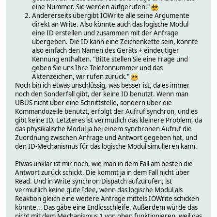
eine Nummer. Sie werden aufgerufen."
Andererseits übergibt IOWrite alle seine Argumente
direkt an Write. Also könnte auch das logische Modul
eine ID erstellen und zusammen mit der Anfrage
übergeben. Die ID kann eine Zeichenkette sein, könnte
also einfach den Namen des Geräts + eindeutiger
Kennung enthalten. "Bitte stellen Sie eine Frage und
geben Sie uns Ihre Telefonnummer und das
Aktenzeichen, wir rufen zurück."
Noch bin ich etwas unschlüssig, was besser ist, da es immer
noch den Sonderfall gibt, der keine ID benutzt. Wenn man
UBUS nicht über eine Schnittstelle, sondern über die
Kommandozeile benutzt, erfolgt der Aufruf synchron, und es
gibt keine ID. Letzteres ist vermutlich das kleinere Problem, da
das physikalische Modul ja bei einem synchronen Aufruf die
Zuordnung zwischen Anfrage und Antwort gegeben hat, und
den ID-Mechanismus für das logische Modul simulieren kann.
Etwas unklar ist mir noch, wie man in dem Fall am besten die
Antwort zurück schickt. Die kommt ja in dem Fall nicht über
Read. Und in Write synchron Dispatch aufzurufen, ist
vermutlich keine gute Idee, wenn das logische Modul als
Reaktion gleich eine weitere Anfrage mittels IOWrite schicken
könnte... Das gäbe eine Endlosschleife. Außerdem würde das
nicht mit dem Mechanismus 1 von oben funktionieren, weil das