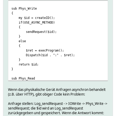
sub Phys_Write
{
my $id = createID();
if(USE_ASYNC_METHOD)
{
sendRequest($id);
}
else
{
$ret = execProgram();
Dispatch($id . ":" . $ret);
}
return $id;
}
sub Phys_Read
{
Dispatch($ret_containing_id);
Wenn das physikalische Gerät Anfragen asynchron behandelt
}
(z.B. über HTTP), gibt obiger Code kein Problem:
sub Log_Parse
Anfrage stellen: Log_sendRequest - > IOWrite -> Phys_Write ->
{
sendRequest; die $id wird an Log_sendRequest
# Find device which asked for $id
zurückgegeben und gespeichert. Wenn die Antwort kommt:
}