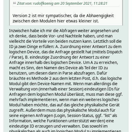
Zitat von: rudolfkoenig am 20 September 2021, 11:28:21
Version 2 ist mir sympatischer, da die Abhaengigkeit
zwischen den Modulen hier etwas kleiner ist.
Inzwischen habe ich mir die Abfragen weiter angesehen und
ich denke, dass beide Vor- und Nachteile haben, und man
vielleicht die Vorteile von beiden nutzen kann. Letztlich soll die
ID ja zwei Dinge erfüllen: A. Zuordnung einer Antwort zu dem
logischen Device, das die Anfrage gestellt hat (mittels Dispatch
/ Parse), B. eindeutige Zuordnung der Antwort zu einer
Anfrage innerhalb des logischen Device. Um A zu erreichen,
macht es Sinn, den Namen des Device als Teil der ID zu
benutzen, um diesen dann in Parse abzufragen. Dafür
bräuchte es Methode 2 aus dem letzten Post, d.h. das logische
Modul gibt den Device-Namen mit. Wenn man allerdings die
Verwaltung von (innerhalb einer Session) eindeutigen IDs für
Anfragen dem logischen Modul überlässt, muss man diese ggf.
mehrfach implementieren, wenn man ein weiteres logisches
Modul haben möchte, das auf das gleiche physikalische Gerät
zugreift. Außerdem muss das physikalische Modul auch für
seine eigenen Anfragen (Login, Session-Status, ggf. "list" als
Information, welche Funktionen unterstützt werden) eine
eindeutige ID erzeugen und verwalten. Das sowohl im
physikalischen als auch im logischen Modul zu implementieren