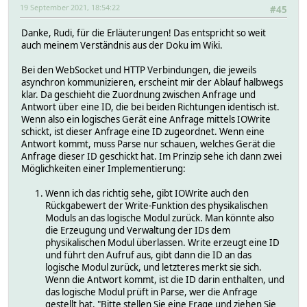
19 September 2021, 18:54:22
#45
Danke, Rudi, für die Erläuterungen! Das entspricht so weit
auch meinem Verständnis aus der Doku im Wiki.
Bei den WebSocket und HTTP Verbindungen, die jeweils
asynchron kommunizieren, erscheint mir der Ablauf halbwegs
klar. Da geschieht die Zuordnung zwischen Anfrage und
Antwort über eine ID, die bei beiden Richtungen identisch ist.
Wenn also ein logisches Gerät eine Anfrage mittels IOWrite
schickt, ist dieser Anfrage eine ID zugeordnet. Wenn eine
Antwort kommt, muss Parse nur schauen, welches Gerät die
Anfrage dieser ID geschickt hat. Im Prinzip sehe ich dann zwei
Möglichkeiten einer Implementierung:
Wenn ich das richtig sehe, gibt IOWrite auch den
Rückgabewert der Write-Funktion des physikalischen
Moduls an das logische Modul zurück. Man könnte also
die Erzeugung und Verwaltung der IDs dem
physikalischen Modul überlassen. Write erzeugt eine ID
und führt den Aufruf aus, gibt dann die ID an das
logische Modul zurück, und letzteres merkt sie sich.
Wenn die Antwort kommt, ist die ID darin enthalten, und
das logische Modul prüft in Parse, wer die Anfrage
gestellt hat. "Bitte stellen Sie eine Frage und ziehen Sie