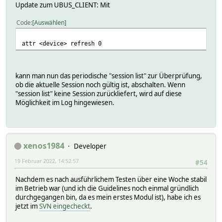
Update zum UBUS_CLIENT: Mit
Code
Auswählen
attr <device> refresh 0
kann man nun das periodische "session list" zur Überprüfung,
ob die aktuelle Session noch gültig ist, abschalten. Wenn
"session list" keine Session zurückliefert, wird auf diese
Möglichkeit im Log hingewiesen.
xenos1984
Developer
19 Februar 2022, 14:52:57
#54
Nachdem es nach ausführlichem Testen über eine Woche stabil
im Betrieb war (und ich die Guidelines noch einmal gründlich
durchgegangen bin, da es mein erstes Modul ist), habe ich es
jetzt im
SVN eingecheckt
.