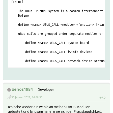
[EN DE]
The uBus IPC/RPC system is a common interconnect system u
Define
define <name> UBUS_CALL <module> <function> [<paramet
uBus calls are grouped under separate modules or "paths"
define <name> UBUS_CALL system board
define <name> UBUS_CALL iwinfo devices
define <name> UBUS_CALL network.device status name
define <name> UBUS_CALL file list path=/tmp
define <name> UBUS_CALL file read path=/etc/hosts
The supported calls highly depend on the device on which
xenos1984
Developer
Set
30 Januar 2022, 14:48:33
#52
set <name> disable
Ich habe wieder ein wenig an meinen UBUS-Modulen
Sets the state of the device to inactive, disables pe
gebastelt und langsam nähern sie sich der Praxistauglichkeit.