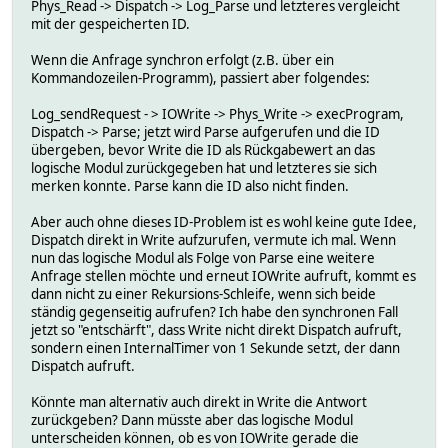
Phys_Read -> Dispatch -> Log_Parse und letzteres vergleicht
mit der gespeicherten ID.
sub Log_sendRequest
{
Wenn die Anfrage synchron erfolgt (z.B. über ein
$id = IOWrite(...)
Kommandozeilen-Programm), passiert aber folgendes:
$some_table{id} = $hash->{NAME} # Remember who asked.
}
Log_sendRequest - > IOWrite -> Phys_Write -> execProgram,
Dispatch -> Parse; jetzt wird Parse aufgerufen und die ID
übergeben, bevor Write die ID als Rückgabewert an das
logische Modul zurückgegeben hat und letzteres sie sich
merken konnte. Parse kann die ID also nicht finden.
Aber auch ohne dieses ID-Problem ist es wohl keine gute Idee,
Dispatch direkt in Write aufzurufen, vermute ich mal. Wenn
nun das logische Modul als Folge von Parse eine weitere
Anfrage stellen möchte und erneut IOWrite aufruft, kommt es
dann nicht zu einer Rekursions-Schleife, wenn sich beide
ständig gegenseitig aufrufen? Ich habe den synchronen Fall
jetzt so "entschärft", dass Write nicht direkt Dispatch aufruft,
sondern einen InternalTimer von 1 Sekunde setzt, der dann
Dispatch aufruft.
Könnte man alternativ auch direkt in Write die Antwort
zurückgeben? Dann müsste aber das logische Modul
unterscheiden können, ob es von IOWrite gerade die