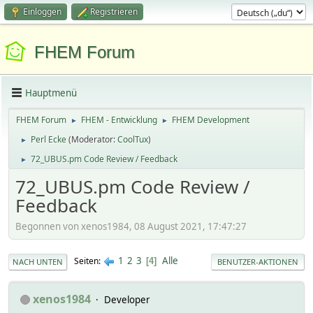
Einloggen
Registrieren
FHEM Forum
Hauptmenü
FHEM Forum
FHEM - Entwicklung
FHEM Development
►
►
Perl Ecke
(Moderator:
CoolTux
)
►
72_UBUS.pm Code Review / Feedback
►
72_UBUS.pm Code Review /
Feedback
Begonnen von xenos1984, 08 August 2021, 17:47:27
1
2
3
Alle
Seiten
4
NACH UNTEN
BENUTZER-AKTIONEN
xenos1984
Developer