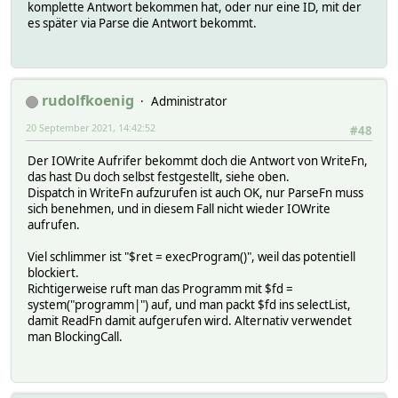
komplette Antwort bekommen hat, oder nur eine ID, mit der
es später via Parse die Antwort bekommt.
rudolfkoenig
Administrator
20 September 2021, 14:42:52
#48
Der IOWrite Aufrifer bekommt doch die Antwort von WriteFn,
das hast Du doch selbst festgestellt, siehe oben.
Dispatch in WriteFn aufzurufen ist auch OK, nur ParseFn muss
sich benehmen, und in diesem Fall nicht wieder IOWrite
aufrufen.
Viel schlimmer ist "$ret = execProgram()", weil das potentiell
blockiert.
Richtigerweise ruft man das Programm mit $fd =
system("programm|") auf, und man packt $fd ins selectList,
damit ReadFn damit aufgerufen wird. Alternativ verwendet
man BlockingCall.