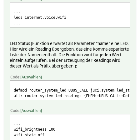
set <name> password <password>
...
Sets the password used to authenticate via websocket
leds internet,voice,wifi
Get
...
There are no get commands defined.
Attributes
LED Status (Funktion erwartet als Parameter "name" eine LED.
disable
Hier wird ein Reading übergeben, das eine Komma-separierte
disabledForIntervals
Liste der Namen enthält. Die Funktion wird für jeden Wert
einzeln aufgerufen. Bei der Erzeugung der Readings wird
attr <name> username <username>
dieser Wert als Präfix übergeben.):
Defines the username to be used for login via websock
Code
Auswählen
Readings
When the connection is established, the module executes
defmod router_system_led UBUS_CALL juci.system led_status
mod_<n>_name: name (path) of the n'th module in the
attr router_system_led readings {FHEM::UBUS_CALL::Default
mod_<n>_func_<m>_name: name of the m'th function sup
mod_<n>_func_<m>_param_<k>_name: name of the k'th par
Code
Auswählen
mod_<n>_func_<m>_param_<k>_type: type of the k'th par
These can be used to perform calls using the UBUS_CALL
...
wifi_brightness 100
wifi_state off