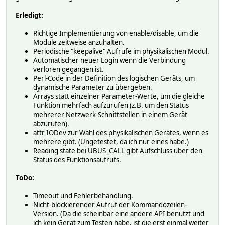
set <name> enable
Erledigt:
Enables the device, so that automatic updates are 
Richtige Implementierung von enable/disable, um die
Module zeitweise anzuhalten.
set <name> update
Periodische "keepalive" Aufrufe im physikalischen Modul.
Automatischer neuer Login wenn die Verbindung
Performs an uBus call, updates the corresponding read
verloren gegangen ist.
Get
Perl-Code in der Definition des logischen Geräts, um
dynamische Parameter zu übergeben.
There are no get commands defined.
Arrays statt einzelner Parameter-Werte, um die gleiche
Attributes
Funktion mehrfach aufzurufen (z.B. um den Status
disable
mehrerer Netzwerk-Schnittstellen in einem Gerät
disabledForIntervals
abzurufen).
attr IODev zur Wahl des physikalischen Gerätes, wenn es
attr <name> interval <interval>
mehrere gibt. (Ungetestet, da ich nur eines habe.)
Reading state bei UBUS_CALL gibt Aufschluss über den
Defines the interval (in seconds) between performing 
Status des Funktionsaufrufs.
attr <name> readings {<Perl-code>}
ToDo:
Perl code which must return a hash of <key> => <value> 
Timeout und Fehlerbehandlung.
$NAME: name of the UBUS_CALL device.
Nicht-blockierender Aufruf der Kommandozeilen-
$MODULE: module name used in the call (see defi
Version. (Da die scheinbar eine andere API benutzt und
$FUNCTION: function name used in the call (see 
ich kein Gerät zum Testen habe, ist die erst einmal weiter