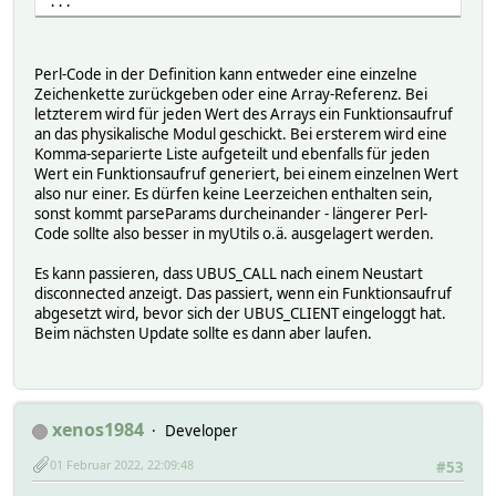
...
Perl-Code in der Definition kann entweder eine einzelne
Zeichenkette zurückgeben oder eine Array-Referenz. Bei
letzterem wird für jeden Wert des Arrays ein Funktionsaufruf
an das physikalische Modul geschickt. Bei ersterem wird eine
Komma-separierte Liste aufgeteilt und ebenfalls für jeden
Wert ein Funktionsaufruf generiert, bei einem einzelnen Wert
also nur einer. Es dürfen keine Leerzeichen enthalten sein,
sonst kommt parseParams durcheinander - längerer Perl-
Code sollte also besser in myUtils o.ä. ausgelagert werden.
Es kann passieren, dass UBUS_CALL nach einem Neustart
disconnected anzeigt. Das passiert, wenn ein Funktionsaufruf
abgesetzt wird, bevor sich der UBUS_CLIENT eingeloggt hat.
Beim nächsten Update sollte es dann aber laufen.
xenos1984
Developer
01 Februar 2022, 22:09:48
#53