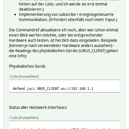
%PARAMS: hash of parameters used in the call (se
hinten auf der Liste, und ich werde sie erst einmal
$RAW: raw JSON response returned by the call.
deaktivieren.)
$ERROR: reported error code, 0 means success.
Implementierung von subscribe / ereignisgesteuerte
%DATA: decoded result data as Perl hash.
Kommunikation. (Erfordert ebenfalls noch mehr Input.)
If this attribute is omitted, its default value is {FHEM
Die Commandref aktualisiere ich noch, aber wer schon einmal
Readings
einen Blick werfen möchte, oder bei entsprechender
Hardware auch testen, ist herzlich dazu eingeladen. Beispiele
Any readings are defined by the attribute readings.
(können je nach verwendeter Hardware anders aussehen) -
die Readings des physikalischen Geräts (UBUS_CLIENT) geben
UBUS_CLIENT
eine Info):
[EN DE]
Physikalisches Gerät:
The uBus IPC/RPC system is a common interconnect system u
Define
Code
Auswählen
define <name> UBUS_CLIENT <method>
defmod juci UBUS_CLIENT ws://192.168.1.1
Three possible connection methods for <method> are sup
For a websocket connection, a url of the form (ws|wss
Status aller Netzwerk-Interfaces:
define <name> UBUS_CLIENT ws://192.168.1.1
Code
Auswählen
For a HTTP connection, a url of the form (http|https)