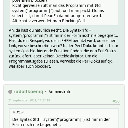
potentiell blockiert.
Richtigerweise ruft man das Programm mit $fd =
system("programm|") auf, und man packt $fd ins
selectList, damit ReadFn damit aufgerufen wird.
Alternativ verwendet man BlockingCall.
Ah, da hast du natürlich Recht. Die Syntax $fd =
system("programm|") ist mir in der Form noch nie begegnet...
Hast du ein Beispiel, wo die in FHEM benutzt wird, oder einen
Link, wo sie beschrieben wird? In der Perl-Doku konnte ich nur
system() als blockierende Funktion finden, die den Exit-Status
zurückliefert, aber keinen Dateideskriptor. Um die
Programmausgabe zu lesen, verweist die Perl-Doku auf qx,
was aber auch blockiert.
rudolfkoenig
Administrator
21 September 2021, 11:27:18
#50
Zitat
Die Syntax $fd = system("programm|") ist mir in der
Form noch nie begegnet...