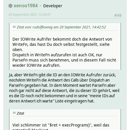
xenos1984
Developer
20 September 2021, 15:20:07
#49
Zitat von: rudolfkoenig am 20 September 2021, 14:42:52
Der IOWrite Aufrifer bekommt doch die Antwort von
WriteFn, das hast Du doch selbst festgestellt, siehe
oben.
Dispatch in WriteFn aufzurufen ist auch OK, nur
ParseFn muss sich benehmen, und in diesem Fall nicht
wieder IOWrite aufrufen.
Ja, aber WriteFn gibt die ID an den IOWrite Aufrufer zurück,
nachdem
WriteFn die Antwort des Calls über Dispatch an
ParseFn gegeben hat. In dem Moment wartet ParseFn aber
noch gar nicht auf diese Antwort, die zu dieser ID gehört, weil
es die ID noch nicht bekommen und in seine "meine IDs auf
deren Antwort ich warte" Liste eingetragen hat.
Zitat
Viel schlimmer ist "$ret = execProgram()", weil das