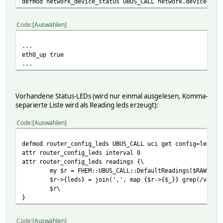
defmod network_device_status UBUS_CALL network.device sta
define <name> UBUS_CLIENT http://192.168.1.1/ubus
Code
Auswählen
To use the ubus command line tool (if FHEM is running
define <name> UBUS_CLIENT ubus
...
eth0_up true
When using the websocket or HTTP connection methods, a v
...
attr <name> username <username>
Vorhandene Status-LEDs (wird nur einmal ausgelesen, Komma-
The password is set with the following command, which m
separierte Liste wird als Reading leds erzeugt):
set <name> password <password>
Code
Auswählen
When a connection and login have been performed successf
Set
defmod router_config_leds UBUS_CALL uci get config=leds
attr router_config_leds interval 0
set <name> disable
attr router_config_leds readings {\
my $r = FHEM::UBUS_CALL::DefaultReadings($RAW);;\
Sets the state of the device to inactive, disables pe
$r->{leds} = join(',', map {$r->{$_}} grep(/value
$r\
set <name> enable
}
Enables the device, establishing a websocket connect
Code
Auswählen