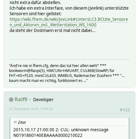
nicht extra dafür abstellen.
9:CUL_FHTTK ^T[A-F0-9]{8}
Ich habe ein extra Interface, von diesem (Jeelink) unterstützte
A:CUL_RFR ^[0-9A-F]{4}U.
Sensoren sind hier gelistet:
B:CUL_HOERMANN ^R..........
https://wiki.fhem.de/wiki/JeeLink#Unterst.C3.BCtzte_Sensore
C:ESA2000 ^S................................$
n_und_Aktoren_incl._Wetterstation_WS_1600
D:CUL_IR ^I............
da steht der Dostmann erst mal nicht dabei...
E:CUL_TX ^TX[A-F0-9]{10}
F:Revolt ^r......................$
G:IT ^i......
H:STACKABLE_CC ^\*
I:UNIRoll ^[0-9A-F]{5}(B|D|E)
J:SOMFY ^Y[r|t|s]:?[A-F0-9]+
K:CUL_TCM97001 ^s[A-F0-9]+
"Änd're nie in fhem.cfg, denn das tut hier allen weh!" ***
L:CUL_REDIRECT ^o+
bookworm@Raspi(5), HMCUN+HMUART, CUL868(SlowRF) für
FHT+KS+FS20, miniCUL433, WMBUS, Rademacher DuoFern *** "...
M:TSSTACKED ^\*
kaum macht man es richtig, funktioniert es ..."
N:STACKABLE ^\*
READINGS:
2019-11-03 12:59:59 ccconf freq:868.300MHz bWid
2019-11-03 12:43:24 cmds A B C E e F f G i K 
Ralf9
Developer
2019-11-03 13:01:42 state Initialized
31 Dezember 2019, 17:47:52
2019-11-03 12:59:51 version V 1.67 nanoCUL8
#122
Attributes:
rfmode SlowRF
Zitat
2015.10.17 21:00:30 2: CUL: unknown message
N0191860140EBAAAA0000210022