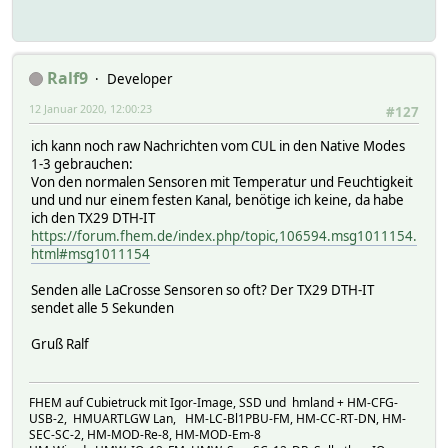
Ralf9
Developer
12 Januar 2020, 12:00:23
#127
ich kann noch raw Nachrichten vom CUL in den Native Modes
1-3 gebrauchen:
Von den normalen Sensoren mit Temperatur und Feuchtigkeit
und und nur einem festen Kanal, benötige ich keine, da habe
ich den TX29 DTH-IT
https://forum.fhem.de/index.php/topic,106594.msg1011154.
html#msg1011154
Senden alle LaCrosse Sensoren so oft? Der TX29 DTH-IT
sendet alle 5 Sekunden
Gruß Ralf
FHEM auf Cubietruck mit Igor-Image, SSD und hmland + HM-CFG-
USB-2, HMUARTLGW Lan, HM-LC-Bl1PBU-FM, HM-CC-RT-DN, HM-
SEC-SC-2, HM-MOD-Re-8, HM-MOD-Em-8