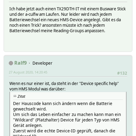
Ich habe jetzt auch einen TX29DTH-IT mit einem Busware Stick
und der a-culfw am Laufen. Nur leider wird nach jedem
Batteriewechsel ein neues HMS-Device angelegt. Gibt es da
noch einen Trick? ansonsten müsste ich nach jedem
Batteriewechsel meine Reading-Groups anpasssen.
Ralf9
Developer
27 August 2020, 14:20:45
#132
Wenn es nur einer ist, da steht in der "Device specific help"
vom HMS Modul was darüber:
Zitat
Der Hauscode kann sich ändern wenn die Batterie
gewechselt wird.
Um sich das Leben einfacher zu machen kann man ein
"Wildcard" (Platzhalter) Device für jeden Typ von HMS
Gerät anlegen.
Zuerst wird die echte Device-ID geprüft, danach die