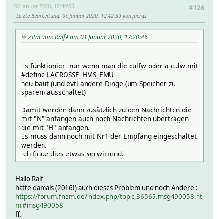
06 Januar 2020, 12:40:05
#126
Letzte Bearbeitung
: 06 Januar 2020, 12:42:39 von juergs
Zitat von: Ralf9 am 01 Januar 2020, 17:20:46
Es funktioniert nur wenn man die culfw oder a-culw mit
#define LACROSSE_HMS_EMU
neu baut (und evtl andere Dinge (um Speicher zu
sparen) ausschaltet)
Damit werden dann zusätzlich zu den Nachrichten die
mit "N" anfangen auch noch Nachrichten übertragen
die mit "H" anfangen.
Es muss dann noch mit Nr1 der Empfang eingeschaltet
werden.
Ich finde dies etwas verwirrend.
Hallo Ralf,
hatte damals (2016!) auch dieses Problem und noch Andere :
https://forum.fhem.de/index.php/topic,36565.msg490058.ht
ml#msg490058
ff.