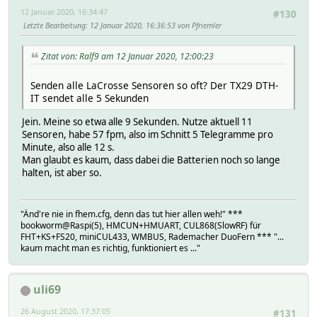
12 Januar 2020, 16:34:47
#130
Letzte Bearbeitung
: 12 Januar 2020, 16:36:53 von Pfriemler
Zitat von: Ralf9 am 12 Januar 2020, 12:00:23
Senden alle LaCrosse Sensoren so oft? Der TX29 DTH-
IT sendet alle 5 Sekunden
Jein. Meine so etwa alle 9 Sekunden. Nutze aktuell 11
Sensoren, habe 57 fpm, also im Schnitt 5 Telegramme pro
Minute, also alle 12 s.
Man glaubt es kaum, dass dabei die Batterien noch so lange
halten, ist aber so.
"Änd're nie in fhem.cfg, denn das tut hier allen weh!" ***
bookworm@Raspi(5), HMCUN+HMUART, CUL868(SlowRF) für
FHT+KS+FS20, miniCUL433, WMBUS, Rademacher DuoFern *** "...
kaum macht man es richtig, funktioniert es ..."
uli69
26 August 2020, 17:37:05
#131