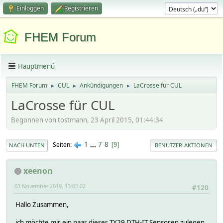
Einloggen
Registrieren
FHEM Forum
Hauptmenü
FHEM Forum
CUL
Ankündigungen
LaCrosse für CUL
►
►
►
LaCrosse für CUL
Begonnen von tostmann, 23 April 2015, 01:44:34
1
...
7
8
Seiten
9
NACH UNTEN
BENUTZER-AKTIONEN
xeenon
03 November 2019, 13:05:02
#120
Hallo Zusammen,
ich möchte mir ein paar dieser TX29 DTH-IT Sensoren zulegen.