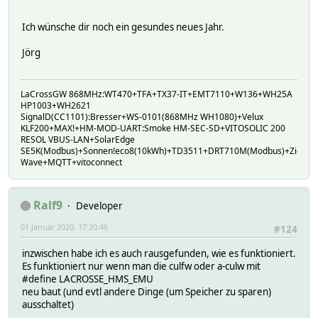
Ich wünsche dir noch ein gesundes neues Jahr.
Jörg
LaCrossGW 868MHz:WT470+TFA+TX37-IT+EMT7110+W136+WH25A
HP1003+WH2621
SignalD(CC1101):Bresser+WS-0101(868MHz WH1080)+Velux
KLF200+MAX!+HM-MOD-UART:Smoke HM-SEC-SD+VITOSOLIC 200
RESOL VBUS-LAN+SolarEdge
SE5K(Modbus)+Sonnen!eco8(10kWh)+TD3511+DRT710M(Modbus)+ZigBee
Wave+MQTT+vitoconnect
Ralf9
Developer
01 Januar 2020, 17:20:46
#124
inzwischen habe ich es auch rausgefunden, wie es funktioniert.
Es funktioniert nur wenn man die culfw oder a-culw mit
#define LACROSSE_HMS_EMU
neu baut (und evtl andere Dinge (um Speicher zu sparen)
ausschaltet)