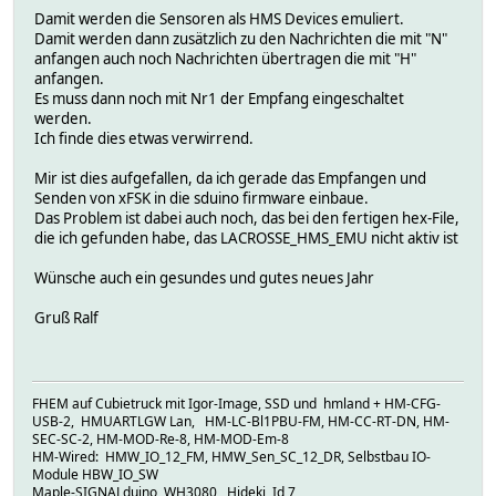
Damit werden die Sensoren als HMS Devices emuliert.
Damit werden dann zusätzlich zu den Nachrichten die mit "N"
anfangen auch noch Nachrichten übertragen die mit "H"
anfangen.
Es muss dann noch mit Nr1 der Empfang eingeschaltet
werden.
Ich finde dies etwas verwirrend.
Mir ist dies aufgefallen, da ich gerade das Empfangen und
Senden von xFSK in die sduino firmware einbaue.
Das Problem ist dabei auch noch, das bei den fertigen hex-File,
die ich gefunden habe, das LACROSSE_HMS_EMU nicht aktiv ist
Wünsche auch ein gesundes und gutes neues Jahr
Gruß Ralf
FHEM auf Cubietruck mit Igor-Image, SSD und hmland + HM-CFG-
USB-2, HMUARTLGW Lan, HM-LC-Bl1PBU-FM, HM-CC-RT-DN, HM-
SEC-SC-2, HM-MOD-Re-8, HM-MOD-Em-8
HM-Wired: HMW_IO_12_FM, HMW_Sen_SC_12_DR, Selbstbau IO-
Module HBW_IO_SW
Maple-SIGNALduino, WH3080, Hideki, Id 7