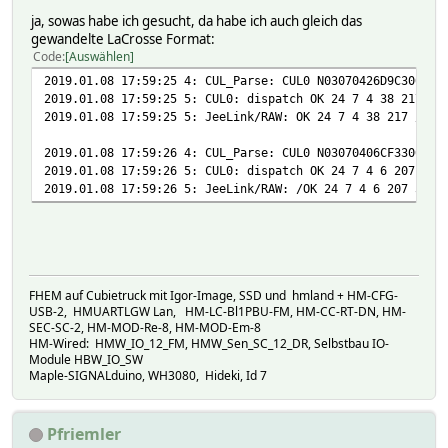
ja, sowas habe ich gesucht, da habe ich auch gleich das
gewandelte LaCrosse Format:
Code
Auswählen
2019.01.08 17:59:25 4: CUL_Parse: CUL0 N03070426D9C300FFF
2019.01.08 17:59:25 5: CUL0: dispatch OK 24 7 4 38 217 19
2019.01.08 17:59:25 5: JeeLink/RAW: OK 24 7 4 38 217 /195
2019.01.08 17:59:26 4: CUL_Parse: CUL0 N03070406CF3300FFF
2019.01.08 17:59:26 5: CUL0: dispatch OK 24 7 4 6 207 51 
2019.01.08 17:59:26 5: JeeLink/RAW: /OK 24 7 4 6 207 51 0
FHEM auf Cubietruck mit Igor-Image, SSD und hmland + HM-CFG-
USB-2, HMUARTLGW Lan, HM-LC-Bl1PBU-FM, HM-CC-RT-DN, HM-
SEC-SC-2, HM-MOD-Re-8, HM-MOD-Em-8
HM-Wired: HMW_IO_12_FM, HMW_Sen_SC_12_DR, Selbstbau IO-
Module HBW_IO_SW
Maple-SIGNALduino, WH3080, Hideki, Id 7
Pfriemler