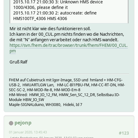
2015.10.17 21:00:30 3: Unknown HMS device
1000/4306, please define it
2015.10.17 21:00:30 2: autocreate: define
HMS100TF_4306 HMS 4306
Mir ist nicht klar wie dies funktionieren soll.
Ich kann in der 00_CUL.pm nichts finden wo die Nachrichten,
die mit "N" anfangen verarbeitet oder nach HMS wandelt.
https://svn.fhem.de/trac/browser/trunk/fhem/FHEM/00_CUL.
pm
Gruß Ralf
FHEM auf Cubietruck mit Igor-Image, SSD und hmland + HM-CFG-
USB-2, HMUARTLGW Lan, HM-LC-Bl1PBU-FM, HM-CC-RT-DN, HM-
SEC-SC-2, HM-MOD-Re-8, HM-MOD-Em-8
HM-Wired: HMW_IO_12_FM, HMW_Sen_SC_12_DR, Selbstbau IO-
Module HBW_IO_SW
Maple-SIGNALduino, WH3080, Hideki, Id 7
pejonp
01 Januar 2020, 13:45:43
#123
Letzte Bearbeitung
: 01 Januar 2020, 13:51:32 von pejonp