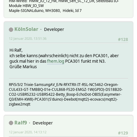
HM-Wired: HMW_IO_12_FM, HMW_Sen_SC_12_DR, Selbstbau IO-
Module HBW_IO_SW
Maple-SIGNALduino, WH3080, Hideki, Id 7
KölnSolar
Developer
12 Januar 2020, 13:51:36
#128
Hi Ralf,
ich selbe kanns (wahrscheinlich) nicht zu den PCA301, aber
guck mal hier in das
fhem.log
PCA301 funkt mit N3.
Grüße Markus
RPi5/3/2 Trixie-SamsungAV_E/N-RFXTRX-IT-RSL-NC5462-Oregon-
CUL433-GT-TMBBQ-01e-CUL868-FS20-EMGZ-1W(GPIO)-DS18B20-
CO2-USBRS232-USBRS422-Betty_Boop-EchoDot-OBIS(Easymeter-
Q3/EMH-KW8)-PCA301(S'duino)-Deebot(mqtt2)-ecovacs(mqtt2)-
zigbee2mqtt
Ralf9
Developer
12 Januar 2020, 14:13:12
#129