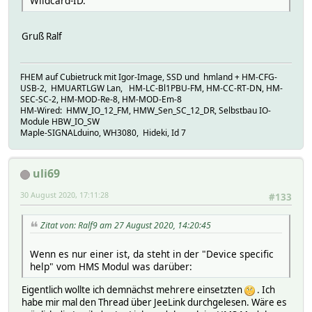
Wildcard-ID.
Gruß Ralf
FHEM auf Cubietruck mit Igor-Image, SSD und hmland + HM-CFG-
USB-2, HMUARTLGW Lan, HM-LC-Bl1PBU-FM, HM-CC-RT-DN, HM-
SEC-SC-2, HM-MOD-Re-8, HM-MOD-Em-8
HM-Wired: HMW_IO_12_FM, HMW_Sen_SC_12_DR, Selbstbau IO-
Module HBW_IO_SW
Maple-SIGNALduino, WH3080, Hideki, Id 7
uli69
30 August 2020, 17:11:28
#133
Zitat von: Ralf9 am 27 August 2020, 14:20:45
Wenn es nur einer ist, da steht in der "Device specific
help" vom HMS Modul was darüber:
Eigentlich wollte ich demnächst mehrere einsetzten
. Ich
habe mir mal den Thread über JeeLink durchgelesen. Wäre es