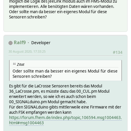
möglich die Logik des JeeLink moduls auch im HMS-Modul zu
implementieren. Alle benötigten Daten wären vorhanden.
Oder sollte man da besser ein eigenes Modul für diese
Sensoren schreiben?
Ralf9
Developer
30 August 2020, 17:33:25
#134
Zitat
Oder sollte man da besser ein eigenes Modul für diese
Sensoren schreiben?
Es gibt für die LaCrosse Sensoren bereits das Modul
36_LaCrosse.pm, es müsste dazu das 00_CUL.pm Modul
erweitert werden, so wie ich es auch schon beim
00_SIGNALduino.pm Modul gemacht habe.
Für den SIGNALduino gibts mittlerweile eine Firmware mit der
auch FSK empfangen werden kann
https://forum.fhem.de/index.php/topic,106594.msg1004463.
html#msg1004463