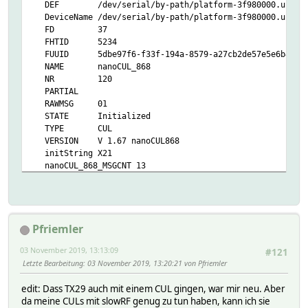
DEF /dev/serial/by-path/platform-3f980000.usb-usb-0
DeviceName /dev/serial/by-path/platform-3f980000.usb-us
FD 37
FHTID 5234
FUUID 5dbe97f6-f33f-194a-8579-a27cb2de57e5e6b4
NAME nanoCUL_868
NR 120
PARTIAL
RAWMSG 01
STATE Initialized
TYPE CUL
VERSION V 1.67 nanoCUL868
initString X21
nanoCUL_868_MSGCNT 13
nanoCUL_868_TIME 2019-11-03 13:01:42
MatchList:
0:FS20V ^81..(04|0c)..0101a001......00[89a-f]...
1:USF1000 ^81..(04|0c)..0101a001a5ceaa00....
Pfriemler
2:BS ^81..(04|0c)..0101a001a5cf
3:FS20 ^81..(04|0c)..0101a001
03 November 2019, 13:13:09
#121
4:FHT ^81..(04|09|0d)..(0909a001|83098301|c409c4
Letzte Bearbeitung
: 03 November 2019, 13:20:21 von Pfriemler
5:KS300 ^810d04..4027a001
6:CUL_WS ^K.....
edit: Dass TX29 auch mit einem CUL gingen, war mir neu. Aber
7:CUL_EM ^E0.................$
da meine CULs mit slowRF genug zu tun haben, kann ich sie
8:HMS ^810e04......a001