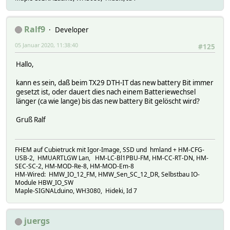
Ralf9
Developer
05 Januar 2020, 11:38:40
#125
Hallo,
kann es sein, daß beim TX29 DTH-IT das new battery Bit immer
gesetzt ist, oder dauert dies nach einem Batteriewechsel
länger (ca wie lange) bis das new battery Bit gelöscht wird?
Gruß Ralf
FHEM auf Cubietruck mit Igor-Image, SSD und hmland + HM-CFG-
USB-2, HMUARTLGW Lan, HM-LC-Bl1PBU-FM, HM-CC-RT-DN, HM-
SEC-SC-2, HM-MOD-Re-8, HM-MOD-Em-8
HM-Wired: HMW_IO_12_FM, HMW_Sen_SC_12_DR, Selbstbau IO-
Module HBW_IO_SW
Maple-SIGNALduino, WH3080, Hideki, Id 7
juergs