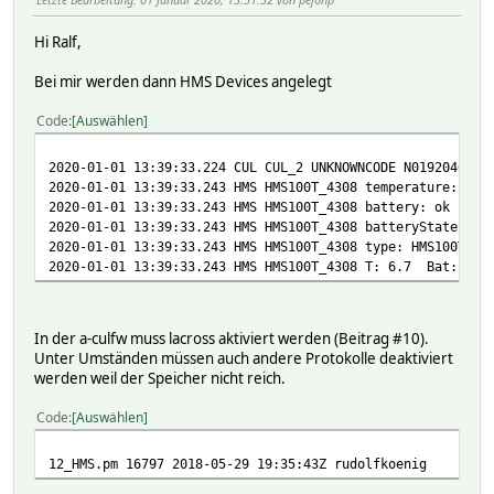
Hi Ralf,
Bei mir werden dann HMS Devices angelegt
Code
Auswählen
2020-01-01 13:39:33.224 CUL CUL_2 UNKNOWNCODE N019204676A
2020-01-01 13:39:33.243 HMS HMS100T_4308 temperature: 6.7
2020-01-01 13:39:33.243 HMS HMS100T_4308 battery: ok
2020-01-01 13:39:33.243 HMS HMS100T_4308 batteryState: ok
2020-01-01 13:39:33.243 HMS HMS100T_4308 type: HMS100T
2020-01-01 13:39:33.243 HMS HMS100T_4308 T: 6.7 Bat: ok
In der a-culfw muss lacross aktiviert werden (Beitrag #10).
Unter Umständen müssen auch andere Protokolle deaktiviert
werden weil der Speicher nicht reich.
Code
Auswählen
12_HMS.pm 16797 2018-05-29 19:35:43Z rudolfkoenig