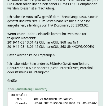
Die Daten sollen über einen nanoCUL mit CC1101 empfangen
werden. Dieser ist einfach übrig.
Ich habe die r568 culfw gemäß dem Thread angepasst. SlowRF
gesetzt und raw Nrx. Zum Testen habe ich mir ein Sensor
ausgeliehen, allerdings von TFA Dostmann, 30.3303.02.
Wenn ich Nr1 oder 2 einstelle kommt im Eventmonitor
folgende Nachricht:
2019-11-03 13:01:42 CUL nanoCUL_868 raw Nr1
2019-11-03 13:01:42 CUL nanoCUL_868 UNKNOWNCODE 01
Daten werden keine Empfangen.
Ich habe leider kein anderes 868mHz Gerät zum Testen.
Benutzt der TFA ein anderes (nicht unterstütztes) Protokoll
oder ist mein Cul untauglich?
Grüße
Code
Auswählen
Erweitern
Internals:
CMDS ABCEeFfGiKklMNRTtUVWXxYZ
Clients :FS20:FHT.*:KS300:USF1000:BS:HMS:FS20V: :CUL_EM: