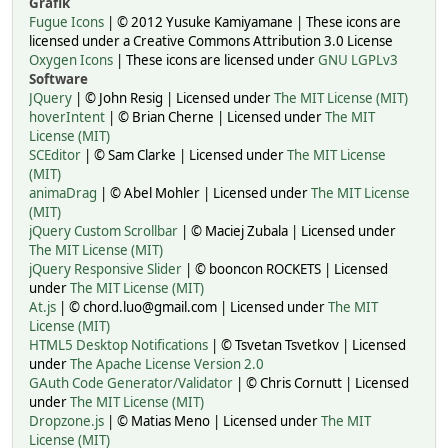
Grafik
Fugue Icons
| © 2012 Yusuke Kamiyamane | These icons are
licensed under a Creative Commons Attribution 3.0 License
Oxygen Icons
| These icons are licensed under
GNU LGPLv3
Software
JQuery
| © John Resig | Licensed under
The MIT License (MIT)
hoverIntent
| © Brian Cherne | Licensed under
The MIT
License (MIT)
SCEditor
| © Sam Clarke | Licensed under
The MIT License
(MIT)
animaDrag
| © Abel Mohler | Licensed under
The MIT License
(MIT)
jQuery Custom Scrollbar
| © Maciej Zubala | Licensed under
The MIT License (MIT)
jQuery Responsive Slider
| © booncon ROCKETS | Licensed
under
The MIT License (MIT)
At.js
| © chord.luo@gmail.com | Licensed under
The MIT
License (MIT)
HTML5 Desktop Notifications
| © Tsvetan Tsvetkov | Licensed
under
The Apache License Version 2.0
GAuth Code Generator/Validator
| © Chris Cornutt | Licensed
under
The MIT License (MIT)
Dropzone.js
| © Matias Meno | Licensed under
The MIT
License (MIT)