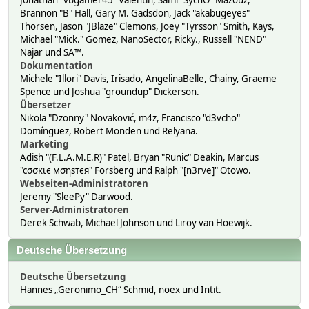
Jonathan "vbgamer45" Valentin, Sami "SychO" Mazouz,
Brannon "B" Hall, Gary M. Gadsdon, Jack "akabugeyes"
Thorsen, Jason "JBlaze" Clemons, Joey "Tyrsson" Smith, Kays,
Michael "Mick." Gomez, NanoSector, Ricky., Russell "NEND"
Najar und SA™.
Dokumentation
Michele "Illori" Davis, Irisado, AngelinaBelle, Chainy, Graeme
Spence und Joshua "groundup" Dickerson.
Übersetzer
Nikola "Dzonny" Novaković, m4z, Francisco "d3vcho"
Domínguez, Robert Monden und Relyana.
Marketing
Adish "(F.L.A.M.E.R)" Patel, Bryan "Runic" Deakin, Marcus
"cσσкιє мσηѕтєя" Forsberg und Ralph "[n3rve]" Otowo.
Webseiten-Administratoren
Jeremy "SleePy" Darwood.
Server-Administratoren
Derek Schwab, Michael Johnson und Liroy van Hoewijk.
Deutsche Übersetzung
Deutsche Übersetzung
Hannes „Geronimo_CH“ Schmid, noex und Intit.