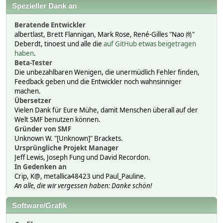
Spezieller Dank an
Beratende Entwickler
albertlast, Brett Flannigan, Mark Rose, René-Gilles "Nao 尚"
Deberdt, tinoest und alle die
auf GitHub etwas beigetragen
haben
.
Beta-Tester
Die unbezahlbaren Wenigen, die unermüdlich Fehler finden,
Feedback geben und die Entwickler noch wahnsinniger
machen.
Übersetzer
Vielen Dank für Eure Mühe, damit Menschen überall auf der
Welt SMF benutzen können.
Gründer von SMF
Unknown W. "[Unknown]" Brackets.
Ursprüngliche Projekt Manager
Jeff Lewis, Joseph Fung und David Recordon.
In Gedenken an
Crip, K@, metallica48423 und Paul_Pauline.
An alle, die wir vergessen haben: Danke schön!
Software/Grafik