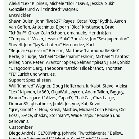
Aleksi "Lex" Kilpinen, Michele "Illori" Davis, Jessica "Suki"
González und Will "Kindred" Wagner.
Entwickler
Shawn Bulen, John "live627" Rayes, Oscar "Ozp" Rydhé, Aaron
van Geffen, Antechinus, Bjoern "Bloc" Kristiansen, Brad
"IchBin™" Grow, Colin Schoen, emanuele, Hendrik Jan
"Compuart" Visser, Jessica "Suki" González, Jon "Sesquipedalian"
Stovell, Juan "JayBachatero" Hernandez, Karl
"RegularExpression" Benson, Matthew "Labradoodle-360"
Kerle, Grudge, Michael "Oldiesmann" Eshom, Michael "Thantos"
Miller, Norv, Peter "Arantor" Spicer, Selman "[SiNaN]" Eser, Shitiz
"Dragooon" Garg, Theodore "Orstio" Hildebrandt, Thorsten
"TE" Eurich und winrules.
Support Spezialisten
Will "Kindred" Wagner, Doug Heffernan, lurkalot, Steve, Aleksi
"Lex" Kilpinen, br360, GigaWatt, ziycon, Adam Tallon, Bigguy,
Bruno "margarett" Alves, CapadY, ChalkCat, Chas Large,
Duncan85, gbsothere, JimM, Justyne, Kat, Kevin
"greyknight17" Hou, Krash, Mashby, Michael Colin Blaber, Old
Fossil, S-Ace, shadav, Storman™, Wade "sησω" Poulsen und
xenovanis.
Customizer
Diego Andrés, GL700Wing, Johnnie "TwitchisMental" Ballew,