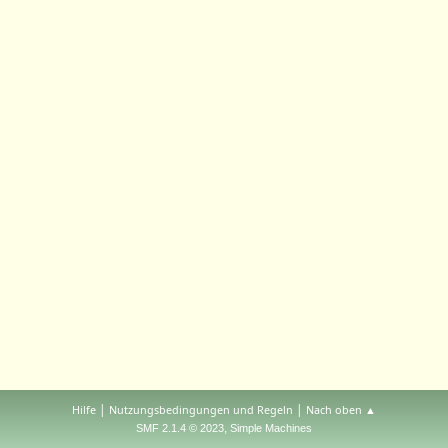
|
|
Hilfe
Nutzungsbedingungen und Regeln
Nach oben ▲
,
SMF 2.1.4 © 2023
Simple Machines