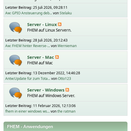
Letzter Beitrag:
25 Juli 2026, 09:28:11
Aw: GPIO Ansteuerung deb...
von
Stelaku
Server - Linux
FHEM auf Linux Servern.
Letzter Beitrag:
28 Juli 2026, 20:12:43
Aw: FHEM hinter Reverse-...
von
Wernieman
Server - Mac
FHEM auf Mac
Letzter Beitrag:
13 Dezember 2022, 14:46:28
Antw:Update für zum Tota...
von
Otto123
Server - Windows
FHEM auf Windows Server.
Letzter Beitrag:
11 Februar 2026, 12:13:06
fhem in einer windows ws...
von
the ratman
FHEM - Anwendungen