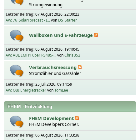
Stromgewinnung
Letzter Beitrag:
07 August 2026, 22:00:23
Aw: 76_SolarForecast - I...
von
DS_Starter
Wallboxen und E-Fahrzeuge
Letzter Beitrag:
05 August 2026, 19:40:45
Aw: ABL EMH1 über RS485-...
von
ChrisB52
Verbrauchsmessung
Stromzähler und Gaszähler
Letzter Beitrag:
25 Juli 2026, 09:14:59
Aw: OBI Energietracker
von
TomLee
FHEM - Entwicklung
FHEM Development
FHEM Developers Corner.
Letzter Beitrag:
06 August 2026, 11:33:38