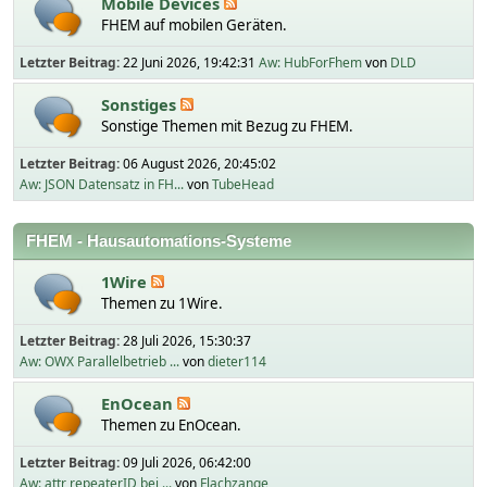
Mobile Devices
FHEM auf mobilen Geräten.
Letzter Beitrag:
22 Juni 2026, 19:42:31
Aw: HubForFhem
von
DLD
Sonstiges
Sonstige Themen mit Bezug zu FHEM.
Letzter Beitrag:
06 August 2026, 20:45:02
Aw: JSON Datensatz in FH...
von
TubeHead
FHEM - Hausautomations-Systeme
1Wire
Themen zu 1Wire.
Letzter Beitrag:
28 Juli 2026, 15:30:37
Aw: OWX Parallelbetrieb ...
von
dieter114
EnOcean
Themen zu EnOcean.
Letzter Beitrag:
09 Juli 2026, 06:42:00
Aw: attr repeaterID bei ...
von
Flachzange