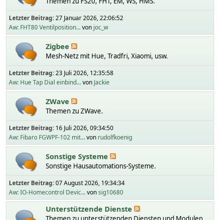
Themen zu FS20, FHT, EM, WS, HMS.
Letzter Beitrag:
27 Januar 2026, 22:06:52
Aw: FHT80 Ventilposition...
von
joc_w
Zigbee
Mesh-Netz mit Hue, Tradfri, Xiaomi, usw.
Letzter Beitrag:
23 Juli 2026, 12:35:58
Aw: Hue Tap Dial einbind...
von
Jackie
ZWave
Themen zu ZWave.
Letzter Beitrag:
16 Juli 2026, 09:34:50
Aw: Fibaro FGWPF-102 mit...
von
rudolfkoenig
Sonstige Systeme
Sonstige Hausautomations-Systeme.
Letzter Beitrag:
07 August 2026, 19:34:34
Aw: IO-Homecontrol Devic...
von
sig10680
Unterstützende Dienste
Themen zu unterstützenden Diensten und Modulen