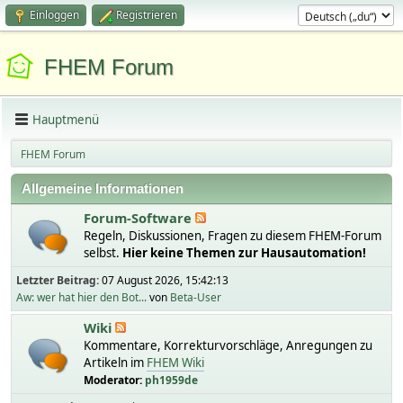
Einloggen
Registrieren
FHEM Forum
Hauptmenü
FHEM Forum
Allgemeine Informationen
Forum-Software
Regeln, Diskussionen, Fragen zu diesem FHEM-Forum
selbst.
Hier keine Themen zur Hausautomation!
Letzter Beitrag:
07 August 2026, 15:42:13
Aw: wer hat hier den Bot...
von
Beta-User
Wiki
Kommentare, Korrekturvorschläge, Anregungen zu
Artikeln im
FHEM Wiki
Moderator:
ph1959de