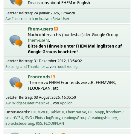
Discussions about FHEM in English
Letzter Beitrag:
24 Januar 2026, 17:44:28
Aw: Incorrect link in lo...
von
Beta-User
fhem-users
Nachrichtenarchiv (nur lesbar) der Google Group
fhem-users
.
Bitte den Hinweis unter FHEM Mailinglisten auf
Google Groups beachten!
Letzter Beitrag:
31 Dezember 2012, 13:54:02
So Long, and Thanks for ...
von
rudolfkoenig
Frontends
Themen zu FHEM Frontends wie z.B. FHEMWEB,
FLOORPLAN, etc.
Letzter Beitrag:
03 August 2026, 16:05:50
Aw: Widget-Datetimepicke...
von
Apollon
Unter-Boards
FHEMWEB
TabletUI
FhemNative
FHEMapp
fronthem /
smartVISU
SVG / Plots / logProxy
readingsGroup / readingsHistory
Sprachsteuerung
RSS
FLOORPLAN