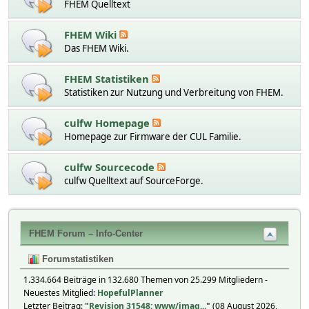
FHEM Quelltext
FHEM Wiki
Das FHEM Wiki.
FHEM Statistiken
Statistiken zur Nutzung und Verbreitung von FHEM.
culfw Homepage
Homepage zur Firmware der CUL Familie.
culfw Sourcecode
culfw Quelltext auf SourceForge.
FHEM Forum – Info-Center
Forumstatistiken
1.334.664 Beiträge in 132.680 Themen von 25.299 Mitgliedern -
Neuestes Mitglied:
HopefulPlanner
Letzter Beitrag:
"
Revision 31548: www/imag...
"
(08 August 2026,