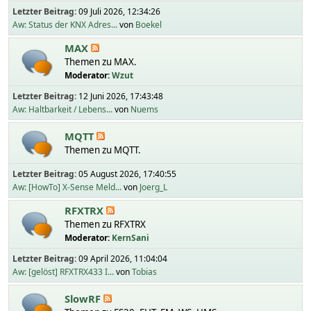
Letzter Beitrag:
09 Juli 2026, 12:34:26
Aw: Status der KNX Adres...
von
Boekel
MAX
Themen zu MAX.
Moderator:
Wzut
Letzter Beitrag:
12 Juni 2026, 17:43:48
Aw: Haltbarkeit / Lebens...
von
Nuems
MQTT
Themen zu MQTT.
Letzter Beitrag:
05 August 2026, 17:40:55
Aw: [HowTo] X-Sense Meld...
von
Joerg_L
RFXTRX
Themen zu RFXTRX
Moderator:
KernSani
Letzter Beitrag:
09 April 2026, 11:04:04
Aw: [gelöst] RFXTRX433 I...
von
Tobias
SlowRF