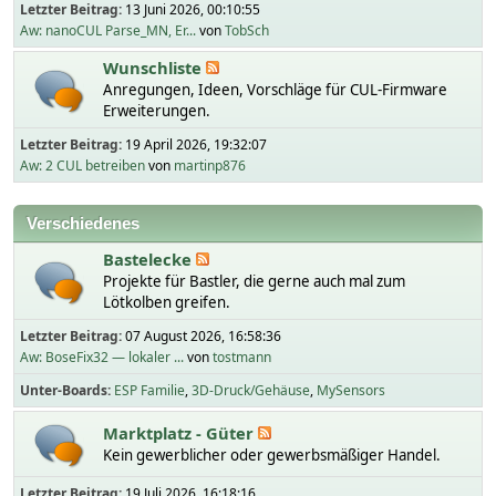
Letzter Beitrag:
13 Juni 2026, 00:10:55
Aw: nanoCUL Parse_MN, Er...
von
TobSch
Wunschliste
Anregungen, Ideen, Vorschläge für CUL-Firmware
Erweiterungen.
Letzter Beitrag:
19 April 2026, 19:32:07
Aw: 2 CUL betreiben
von
martinp876
Verschiedenes
Bastelecke
Projekte für Bastler, die gerne auch mal zum
Lötkolben greifen.
Letzter Beitrag:
07 August 2026, 16:58:36
Aw: BoseFix32 — lokaler ...
von
tostmann
Unter-Boards
ESP Familie
3D-Druck/Gehäuse
MySensors
Marktplatz - Güter
Kein gewerblicher oder gewerbsmäßiger Handel.
Letzter Beitrag:
19 Juli 2026, 16:18:16