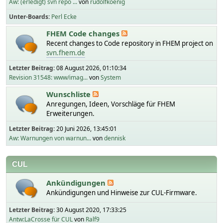
Aw: (erledigt) svn repo ...
von
rudolfkoenig
Unter-Boards
Perl Ecke
FHEM Code changes
Recent changes to Code repository in FHEM project on
svn.fhem.de
Letzter Beitrag:
08 August 2026, 01:10:34
Revision 31548: www/imag...
von
System
Wunschliste
Anregungen, Ideen, Vorschläge für FHEM
Erweiterungen.
Letzter Beitrag:
20 Juni 2026, 13:45:01
Aw: Warnungen von warnun...
von
dennisk
CUL
Ankündigungen
Ankündigungen und Hinweise zur CUL-Firmware.
Letzter Beitrag:
30 August 2020, 17:33:25
Antw:LaCrosse für CUL
von
Ralf9