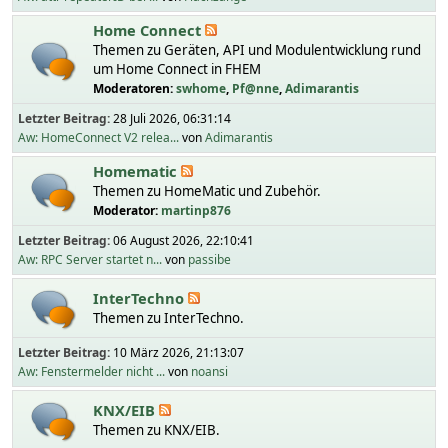
Home Connect
Themen zu Geräten, API und Modulentwicklung rund
um Home Connect in FHEM
Moderatoren:
swhome
,
Pf@nne
,
Adimarantis
Letzter Beitrag:
28 Juli 2026, 06:31:14
Aw: HomeConnect V2 relea...
von
Adimarantis
Homematic
Themen zu HomeMatic und Zubehör.
Moderator:
martinp876
Letzter Beitrag:
06 August 2026, 22:10:41
Aw: RPC Server startet n...
von
passibe
InterTechno
Themen zu InterTechno.
Letzter Beitrag:
10 März 2026, 21:13:07
Aw: Fenstermelder nicht ...
von
noansi
KNX/EIB
Themen zu KNX/EIB.