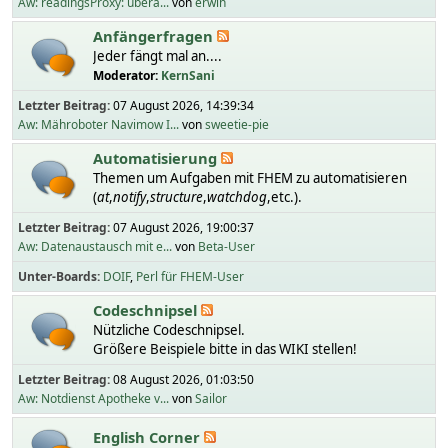
Aw: readingsProxy: übera...
von
erwin
Anfängerfragen
Jeder fängt mal an....
Moderator:
KernSani
Letzter Beitrag:
07 August 2026, 14:39:34
Aw: Mähroboter Navimow I...
von
sweetie-pie
Automatisierung
Themen um Aufgaben mit FHEM zu automatisieren
(
at
,
notify
,
structure
,
watchdog
,etc.).
Letzter Beitrag:
07 August 2026, 19:00:37
Aw: Datenaustausch mit e...
von
Beta-User
Unter-Boards
DOIF
Perl für FHEM-User
Codeschnipsel
Nützliche Codeschnipsel.
Größere Beispiele bitte in das WIKI stellen!
Letzter Beitrag:
08 August 2026, 01:03:50
Aw: Notdienst Apotheke v...
von
Sailor
English Corner