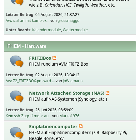
wie z.B.
Calendar
,
HCS
,
Twiligth
,
Weather
, etc.
Letzter Beitrag:
05 August 2026, 21:37:27
Aw: ical url mit komplex...
von
grossmaggul
Unter-Boards
Kalendermodule
Wettermodule
FHEM - Hardware
FRITZ!Box
FHEM rund um AVM FRITZ!Box
Letzter Beitrag:
02 August 2026, 13:34:12
Aw: 72_FRITZBOX.pm wird ...
von
JoWiemann
Network Attached Storage (NAS)
FHEM auf NAS-Systemen (Synology, etc.)
Letzter Beitrag:
26 Juni 2026, 08:59:09
Kein ssh-Zugriff mehr au...
von
Marko1976
Einplatinencomputer
FHEM auf Einplatinencomputern (z.B. Raspberry Pi,
Beagle Bone, etc.)