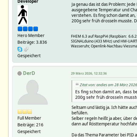
Developer
Ja genau das ist das Problem: Je
ausgegebene Temperatur und ChatG
verstehen. Es fing schon damit an
200g sehr früh drosseln musste. Da
Hero Member
FHEM 6.3 auf RaspPi4 (Raspbian: 6.6.28
SIGNALduino (433 MHz) und HM-UART (8
Beiträge: 3.836
Wasseruhr, Openlink-Nachbau Viessm
Gespeichert
DerD
29 März 2026, 12:32:36
Zitat von: andies am 28 März 2026
Es fing schon damit an, dass 
200g sehr früh drosseln musste
Seltsam und lästig ja. Ich hätte a
befüllen.
Full Member
Selber regeln heißt ja aber, übe
dann auf Rösttemperatur hochfahr
Beiträge: 216
Gespeichert
Da das Thema Parameter bei PID alt