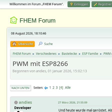
Willkommen im Forum „
FHEM Forum
“.
Einloggen
Registrie
FHEM Forum
08 August 2026, 18:10:46
Übersicht
Suche
FHEM Forum
Verschiedenes
Bastelecke
ESP Familie
PWM m
►
►
►
►
PWM mit ESP8266
Begonnen von andies, 01 Januar 2026, 15:02:13
1
2
3
Alle
Seiten
4
NACH UNTEN
andies
27 März 2026, 21:55:09
Developer
Und heute wurde mal geröstet. Also