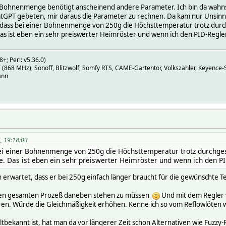
de Bohnenmenge benötigt anscheinend andere Parameter. Ich bin da wahn
PT gebeten, mir daraus die Parameter zu rechnen. Da kam nur Unsinn h
, dass bei einer Bohnenmenge von 250g die Höchsttemperatur trotz durc
s ist eben ein sehr preiswerter Heimröster und wenn ich den PID-Regler "
+; Perl: v5.36.0)
68 MHz), Sonoff, Blitzwolf, Somfy RTS, CAME-Gartentor, Volkszähler, Keyence-S
ann
, 19:18:03
bei einer Bohnenmenge von 250g die Höchsttemperatur trotz durchges
. Das ist eben ein sehr preiswerter Heimröster und wenn ich den PID-
uch erwartet, dass er bei 250g einfach länger braucht für die gewünschte 
r den gesamten Prozeß daneben stehen zu müssen
Und mit dem Regler w
en. Würde die Gleichmäßigkeit erhöhen. Kenne ich so vom Reflowlöten 
bekannt ist, hat man da vor längerer Zeit schon Alternativen wie Fuzzy-