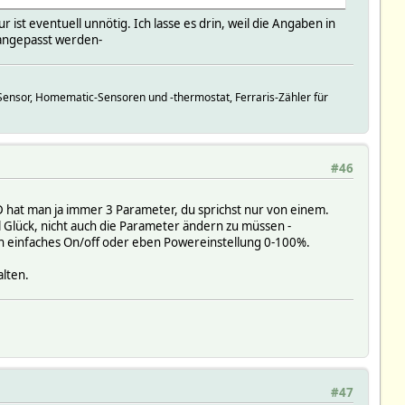
st eventuell unnötig. Ich lasse es drin, weil die Angaben in
 angepasst werden-
f);; return if(!defined($t));; return if($t !~ /^-?\d+(\.\d+)?$/
ensor, Homematic-Sensoren und -thermostat, Ferraris-Zähler für
#46
ID hat man ja immer 3 Parameter, du sprichst nur von einem.
 Glück, nicht auch die Parameter ändern zu müssen -
ch einfaches On/off oder eben Powereinstellung 0-100%.
alten.
#47