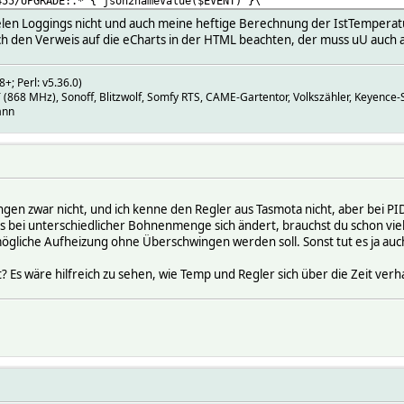
455/UPGRADE:.* { json2nameValue($EVENT) }\
455/LOGGING:.* LOGGING
len Loggings nicht und auch meine heftige Berechnung der IstTemperatur i
g cmnd/tasmota_8E6455/POWER ON \
uch den Verweis auf die eCharts in der HTML beachten, der muss uU auch
5/POWER OFF \
asmota_8E6455/Wiper %v
+; Perl: v5.36.0)
tTemperatur {my $t=ReadingsVal($name,"MAX31855_Temperature",unde
68 MHz), Sonoff, Blitzwolf, Somfy RTS, CAME-Gartentor, Volkszähler, Keyence-S
ann
ngen zwar nicht, und ich kenne den Regler aus Tasmota nicht, aber bei P
s bei unterschiedlicher Bohnenmenge sich ändert, brauchst du schon viel
ögliche Aufheizung ohne Überschwingen werden soll. Sonst tut es ja au
 Es wäre hilfreich zu sehen, wie Temp und Regler sich über die Zeit verh