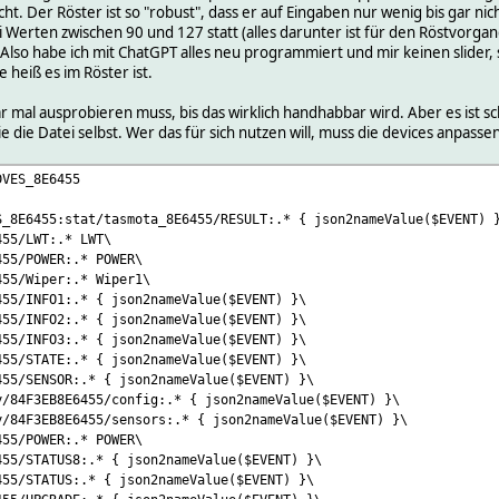
t. Der Röster ist so "robust", dass er auf Eingaben nur wenig bis gar nic
i Werten zwischen 90 und 127 statt (alles darunter ist für den Röstvorgan
 Also habe ich mit ChatGPT alles neu programmiert und mir keinen slider
 heiß es im Röster ist.
ar mal ausprobieren muss, bis das wirklich handhabbar wird. Aber es ist 
 die Datei selbst. Wer das für sich nutzen will, muss die devices anpasse
DVES_8E6455
S_8E6455:stat/tasmota_8E6455/RESULT:.* { json2nameValue($EVENT) 
455/LWT:.* LWT\
455/POWER:.* POWER\
455/Wiper:.* Wiper1\
455/INFO1:.* { json2nameValue($EVENT) }\
455/INFO2:.* { json2nameValue($EVENT) }\
455/INFO3:.* { json2nameValue($EVENT) }\
455/STATE:.* { json2nameValue($EVENT) }\
455/SENSOR:.* { json2nameValue($EVENT) }\
y/84F3EB8E6455/config:.* { json2nameValue($EVENT) }\
y/84F3EB8E6455/sensors:.* { json2nameValue($EVENT) }\
455/POWER:.* POWER\
455/STATUS8:.* { json2nameValue($EVENT) }\
455/STATUS:.* { json2nameValue($EVENT) }\