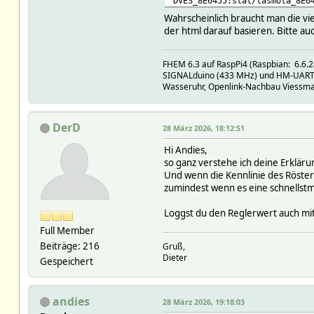
DVES_8E6455:stat/tasmota_8E6
DVES_8E6455:stat/tasmota_8E6
Wahrscheinlich braucht man die vie
attr Roester setList on:noAr
der html darauf basieren. Bitte a
off:noArg cmnd/tasmota_8E645
Wiper1:slider,0,1,127 cmnd/t
FHEM 6.3 auf RaspPi4 (Raspbian: 6.6.28
attr Roester userReadings is
SIGNALduino (433 MHz) und HM-UART (8
Wasseruhr, Openlink-Nachbau Viessm
DerD
28 März 2026, 18:12:51
Hi Andies,
so ganz verstehe ich deine Erkläru
Und wenn die Kennlinie des Röster
zumindest wenn es eine schnellstm
Loggst du den Reglerwert auch mit?
Full Member
Beiträge: 216
Gruß,
Dieter
Gespeichert
andies
28 März 2026, 19:18:03