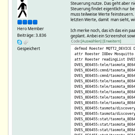
Steuerung nutze. Das geht aber nich
Steuerung findet eigentlich nur be
muss teilweise Werte feinsteuern.
letzten Werte, damit man sieht, wie
Hero Member
Ich merke noch, das ich das ein pa
Beiträge: 3.836
geplant. Anbei ein Screenshot sowie
Code
Auswählen
Erweitern
Gespeichert
defmod Roester MQTT2_DEVICE 
attr Roester IODev Mosquitto
attr Roester readingList DVE
DVES_8E6455:tele/tasmota_8E6
DVES_8E6455:cmnd/tasmota_8E6
DVES_8E6455:cmnd/tasmota_8E6
DVES_8E6455:tele/tasmota_8E6
DVES_8E6455:tele/tasmota_8E6
DVES_8E6455:tele/tasmota_8E6
DVES_8E6455:tele/tasmota_8E6
DVES_8E6455:tele/tasmota_8E6
DVES_8E6455:tasmota/discover
DVES_8E6455:tasmota/discover
DVES_8E6455:stat/tasmota_8E6
DVES_8E6455:stat/tasmota_8E6
DVES_8E6455:stat/tasmota_8E6