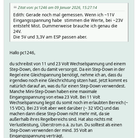
Zitat von: pc1246 am 09 Januar 2026, 15:27:14
Edith: Gerade noch mal gemessen. Wenn ich ~11V
Eingangsspannung habe stimmen die Werte, bei ~23V
entsteht Mist. Dummerweise brauche ich genau die
24V.
Die 5V und 3,3V am ESP passen aber.
Hallo pc1246,
du schreibst von 11 und 23 Volt Wechselspannung und einem
Step-Down, den du damit versorgst. Da ein Step-Down in der
Regel eine Gleichspannung benötigt, nehme ich an, dass du
irgendwo noch eine Gleichrichtung sitzen hast. Jetzt kommt es
natürlich darauf an, was du für einen Step-Down verwendest.
Manche Mini-Step-Down haben eine maximale
Eingangsspannung von etwa 23 Volt. Bei 11 Volt
Wechselspannung liegst du somit noch im erlaubten Bereich (~
15 VDC). Bei 23 Volt aber weit darüber (~ 32 VDC) und das
machen dann diese Step-Down nicht mehr mit, da sie
außerhalb ihres Regelbereichs sind. Hat also nichts mit
Verlustleistung, Überstrom o.ä. zu tun. Du solltest als einen
Step-Down verwenden der mind. 35 Volt an
Eingangsspannung verträgt.