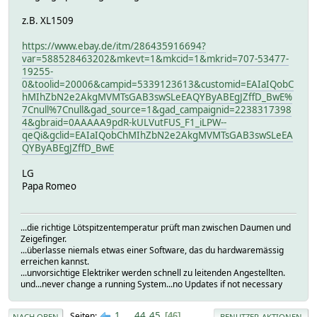
z.B. XL1509
https://www.ebay.de/itm/286435916694?
var=588528463202&mkevt=1&mkcid=1&mkrid=707-53477-
19255-
0&toolid=20006&campid=5339123613&customid=EAIaIQobC
hMIhZbN2e2AkgMVMTsGAB3swSLeEAQYByABEgJZffD_BwE%
7Cnull%7Cnull&gad_source=1&gad_campaignid=2238317398
4&gbraid=0AAAAA9pdR-kULVutFUS_F1_iLPW--
qeQi&gclid=EAIaIQobChMIhZbN2e2AkgMVMTsGAB3swSLeEA
QYByABEgJZffD_BwE
LG
Papa Romeo
...die richtige Lötspitzentemperatur prüft man zwischen Daumen und
Zeigefinger.
...überlasse niemals etwas einer Software, das du hardwaremässig
erreichen kannst.
...unvorsichtige Elektriker werden schnell zu leitenden Angestellten.
und...never change a running System...no Updates if not necessary
1
...
44
45
Seiten
46
NACH OBEN
BENUTZER-AKTIONEN