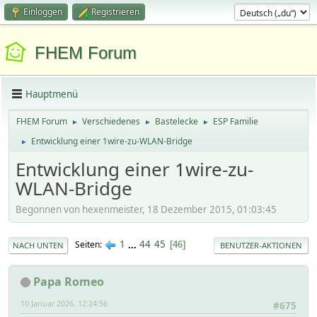
Einloggen
Registrieren
FHEM Forum
Hauptmenü
FHEM Forum
Verschiedenes
Bastelecke
ESP Familie
►
►
►
Entwicklung einer 1wire-zu-WLAN-Bridge
►
Entwicklung einer 1wire-zu-
WLAN-Bridge
Begonnen von hexenmeister, 18 Dezember 2015, 01:03:45
1
...
44
45
Seiten
46
NACH UNTEN
BENUTZER-AKTIONEN
Papa Romeo
10 Januar 2026, 12:24:56
#675