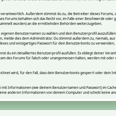
räge verantwortlich. Außerdem stimmst du zu, die Betreiber dieses Foru
ses Forums behalten sich das Recht vor, im Falle einer Beschwerde oder ge
ammelt wurden) an die ermittelnden Behörden weiterzugeben.
en eigenen Benutzernamen zu wählen und dein Benutzerprofil auszufüllen
gen, melde dies dem Administrator. Du stimmst außerdem zu, niemals, a
exes und einzigartiges Passwort für dein Benutzerkonto zu verwenden,
nnst du ein detailliertes Benutzerprofil ausfüllen. Es obliegt deiner V
s Team des Forums für falsch oder unangemessen halten, werden mit ode
ichnet wird, für den Fall, dass dein Benutzerkonto gesperrt oder dein In
i mit Informationen (wie deinem Benutzernamen und Passwort) im Cache-
 keine anderen Informationen von deinem Computer und schickt keine a