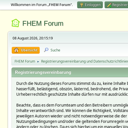
Willkommen im Forum „
FHEM Forum
“.
Einloggen
Registrie
FHEM Forum
08 August 2026, 20:15:19
Übersicht
Suche
FHEM Forum
Registrierungsvereinbarung und Datenschutzrichtlinie
►
Registrierungsvereinbarung
Durch die Nutzung dieses Forums stimmst du zu, keine Inhalte 
hasserfüllt, belästigend, obszön, lästernd, bedrohend, die Pri
Urheberrechtlich geschützte Inhalte dürfen nur mit ausdrückli
Beachte, dass es dem Forumteam und den Betreibern unmöglich i
Inhalte verantwortlich sind. Wir können die Richtigkeit, Vollst
jeweiligen Autoren wieder und nicht notwendigerweise die der 
Nutzungsbedingungen und/oder die geltenden Forumregeln verst
ändern oder zu löschen. Da es sich hierbei um ein manuelles Vor