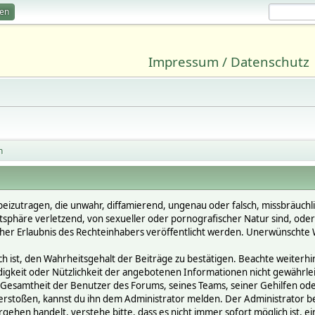
ren
Impressum / Datenschutz
n
beizutragen, die unwahr, diffamierend, ungenau oder falsch, missbräuchl
vatsphäre verletzend, von sexueller oder pornografischer Natur sind, ode
cher Erlaubnis des Rechteinhabers veröffentlicht werden. Unerwünschte W
st, den Wahrheitsgehalt der Beiträge zu bestätigen. Beachte weiterhin, 
ändigkeit oder Nützlichkeit der angebotenen Informationen nicht gewährle
Gesamtheit der Benutzer des Forums, seines Teams, seiner Gehilfen oder 
oßen, kannst du ihn dem Administrator melden. Der Administrator behält
gehen handelt, verstehe bitte, dass es nicht immer sofort möglich ist, e