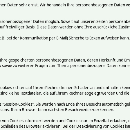
chen Daten sehr ernst. Wir behandeln Ihre personenbezogenen Daten ve
ersonenbezogener Daten möglich. Soweit auf unseren Seiten personenbez
auf freiwilliger Basis. Diese Daten werden ohne Ihre ausdrückliche Zust
.B. bei der Kommunikation per E-Mail) Sicherheitslücken aufweisen kann.
ber Ihre gespeicherten personenbezogenen Daten, deren Herkunft und E
rzu sowie zu weiteren Fragen zum Thema personenbezogene Daten können
Cookies richten auf Ihrem Rechner keinen Schaden an und enthalten kein
 sind kleine Textdateien, die auf Ihrem Rechner abgelegt werden und die
 "Session-Cookies". Sie werden nach Ende Ihres Besuchs automatisch ge
n es uns, Ihren Browser beim nächsten Besuch wiederzuerkennen.
n von Cookies informiert werden und Cookies nur im Einzelfall erlauben,
chließen des Browser aktivieren. Bei der Deaktivierung von Cookies kann