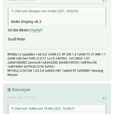
#1
Zitat von: Ranseyer am 14 Mai 2021, 16:02:42
Kedei Display v6.3
Ist das dieses
Display
?
Gruß Peter
RPi3Bv1.2 rpiaddon 1.66 6.0 1xHM-CC-RT-DN 1.4 1xHM-TC-IT-WM 1.1
2xHB-UW-Sen-THPL-O 0.15 1x-I 0.14OTAU 1xCUNO2 1.67
2xEM1000WZ 2xUniroll 1xASH2200 3xHMS100T(F) 1xRFXtrx 90
1xWT440H 3xTFA30.3150 5xFA21
RPi1Bv2 LCDCSM 1.63 5.8 2xMAX HKT 1xMAX RT V200KW1 Heizung
Wasser
Ranseyer
14 Mai 2021, 17:47:42
#2
Zitat von: PeMue am 14 Mai 2021, 16:40:21