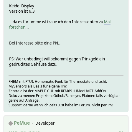
Keidei Display
Version ist 6.3
...da es für umme ist traue ich den Interessenten zu
Mal
forschen
...
Bei Interesse bitte eine PN...
PS: Wer unbedingt will bekommt gegen Trinkgeld ein
gedrucktes Gehäuse dazu.
FHEM mit FTUI. Homematic-Funk für Thermostate und Licht.
MySensors als Basis für eigene HW.
Zentrale ist der MAPLE-CUL mit RFM69+HModUART-AddOn.
Doku zu meinen Projekten: Github/Ranseyer. Platinen falls verfügbar
gerne auf Anfrage.
Support: gerne wenn ich Zeit+Lust habe im Forum. Nicht per PN!
PeMue
Developer
14 Mai 2021, 16:40:21