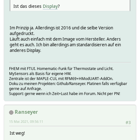
Ist das dieses
Display
?
Im Prinzip ja. Allerdings ist 2016 und die selbe Version
aufgedruckt.
Läuft auch einfach mit dem Image vom Hersteller. Anders
geht es auch. Ich bin allerdings am standardisieren auf ein
anderes Display.
FHEM mit FTUI. Homematic-Funk für Thermostate und Licht.
MySensors als Basis für eigene HW.
Zentrale ist der MAPLE-CUL mit RFM69+HModUART-AddOn.
Doku zu meinen Projekten: Github/Ranseyer. Platinen falls verfügbar
gerne auf Anfrage.
Support: gerne wenn ich Zeit+Lust habe im Forum. Nicht per PN!
Ranseyer
15 Mai 2021, 09:56:11
#3
Ist weg!