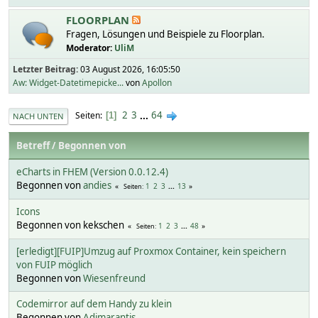
FLOORPLAN
Fragen, Lösungen und Beispiele zu Floorplan.
Moderator:
UliM
Letzter Beitrag:
03 August 2026, 16:05:50
Aw: Widget-Datetimepicke...
von
Apollon
2
3
...
64
Seiten
1
NACH UNTEN
Betreff
/
Begonnen von
eCharts in FHEM (Version 0.0.12.4)
Begonnen von
andies
1
2
3
...
13
Seiten
Icons
Begonnen von kekschen
1
2
3
...
48
Seiten
[erledigt][FUIP]Umzug auf Proxmox Container, kein speichern
von FUIP möglich
Begonnen von
Wiesenfreund
Codemirror auf dem Handy zu klein
Begonnen von
Adimarantis