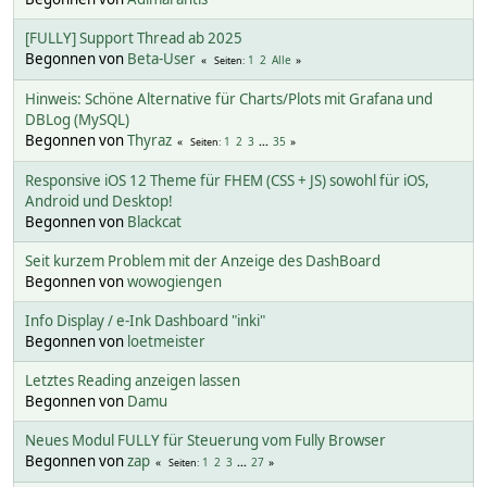
[FULLY] Support Thread ab 2025
Begonnen von
Beta-User
1
2
Alle
Seiten
Hinweis: Schöne Alternative für Charts/Plots mit Grafana und
DBLog (MySQL)
Begonnen von
Thyraz
1
2
3
...
35
Seiten
Responsive iOS 12 Theme für FHEM (CSS + JS) sowohl für iOS,
Android und Desktop!
Begonnen von
Blackcat
Seit kurzem Problem mit der Anzeige des DashBoard
Begonnen von
wowogiengen
Info Display / e-Ink Dashboard "inki"
Begonnen von
loetmeister
Letztes Reading anzeigen lassen
Begonnen von
Damu
Neues Modul FULLY für Steuerung vom Fully Browser
Begonnen von
zap
1
2
3
...
27
Seiten