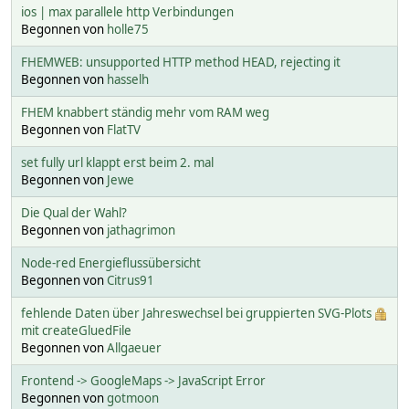
ios | max parallele http Verbindungen
Begonnen von
holle75
FHEMWEB: unsupported HTTP method HEAD, rejecting it
Begonnen von
hasselh
FHEM knabbert ständig mehr vom RAM weg
Begonnen von
FlatTV
set fully url klappt erst beim 2. mal
Begonnen von
Jewe
Die Qual der Wahl?
Begonnen von
jathagrimon
Node-red Energieflussübersicht
Begonnen von
Citrus91
fehlende Daten über Jahreswechsel bei gruppierten SVG-Plots
mit createGluedFile
Begonnen von
Allgaeuer
Frontend -> GoogleMaps -> JavaScript Error
Begonnen von
gotmoon