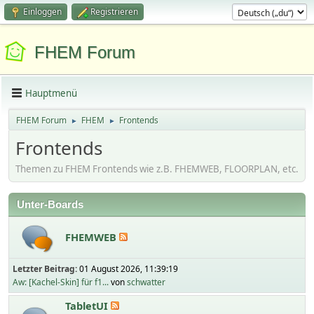
Einloggen
Registrieren
FHEM Forum
Hauptmenü
FHEM Forum
FHEM
Frontends
►
►
Frontends
Themen zu FHEM Frontends wie z.B. FHEMWEB, FLOORPLAN, etc.
Unter-Boards
FHEMWEB
Letzter Beitrag:
01 August 2026, 11:39:19
Aw: [Kachel-Skin] für f1...
von
schwatter
TabletUI