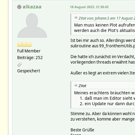
alkazaa
18 August 2023, 21:30:43
Zitat von: Johann.S am 17 August 
Man muss keinen Plot aufrufen,
werden auch die Plot's aktualis
Ist bei mir auch so. Allerdings wer
subroutine aus 99_fronthemUtils.p
Full Member
Die hatte ich zunächst im Verdach
Beiträge: 252
vorliegenden threads erwähnt hast
Gespeichert
Außer es liegt an extrem vielen It
Zitat
Meines erachtens bräuchten wi
daß man im Editor sieht w
ein Update nur dann durch
Stimme zu. Aber da können wohl n
zu verstehen, komme aber mangels 
Beste Grüße