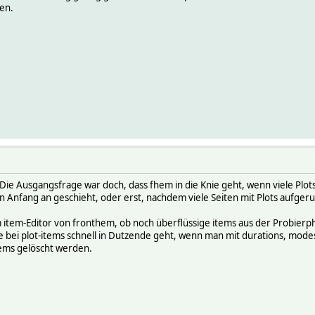
len.
Die Ausgangsfrage war doch, dass fhem in die Knie geht, wenn viele Plots (
on Anfang an geschieht, oder erst, nachdem viele Seiten mit Plots aufge
 item-Editor von fronthem, ob noch überflüssige items aus der Probierph
 bei plot-items schnell in Dutzende geht, wenn man mit durations, modes
tems gelöscht werden.