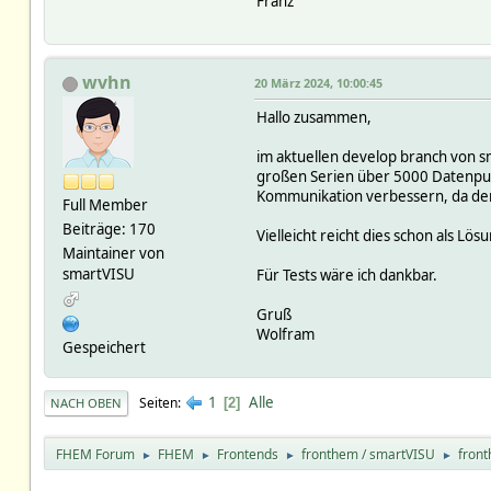
Franz
wvhn
20 März 2024, 10:00:45
Hallo zusammen,
im aktuellen develop branch von s
großen Serien über 5000 Datenpunk
Kommunikation verbessern, da der 
Full Member
Beiträge: 170
Vielleicht reicht dies schon als 
Maintainer von
smartVISU
Für Tests wäre ich dankbar.
Gruß
Wolfram
Gespeichert
1
Alle
Seiten
2
NACH OBEN
FHEM Forum
FHEM
Frontends
fronthem / smartVISU
front
►
►
►
►