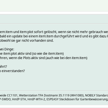
item:item und item:plot sofort gelöscht, wenn sie nicht mehr gebrauch w
ald ein update bei einem item:item durchgeführt wird und es gibt dazu P
 obwohl sie gar nicht vorhanden sind.
wei Dinge:
e item:plot aktiv sind (so wie die item:item)
ren, wenn die Plots aktiv sind (auch wie bei den item:item)
ährt?
so einverstanden?
eide CC1101, Wetterstation TFA Dostmann 35.1119 (WH1080), NOBILY Standar
P-SWDO, HmIP-STH, HmIP-WTH-2, ESPEASY Steckdosen für Gartenbewässerung, Poo