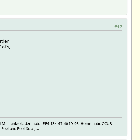
#17
erden!
lot's,
d-Minifunkrolladenmotor PR4 13/147-40 ID-98, Homematic CCU3
l und Pool-Solar, ...