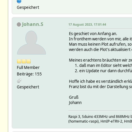
Gespeichert
Johann.S
17 August 2023, 17:01:44
Es geschiet von Anfang an.
In fronthem werden von mir, alle 
Man muss keinen Plot aufrufen, sob
werden auch die Plot's aktualisiert
Meines erachtens bräuchten wir z
daß man im Editor sieht welch
Full Member
ein Update nur dann durchfüh
Beiträge: 155
Hoffe ich habe es verständlich erkl
Franz bist du mit der Darstellung 
Gespeichert
Gruß
Johann
Raspi 3, Sduino 433MHz und 868MHz b
(homematic-raspi), HmIP-eTRV-2, HmI