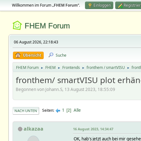
Willkommen im Forum „
FHEM Forum
“.
Einloggen
Registrie
FHEM Forum
06 August 2026, 22:18:43
Übersicht
Suche
FHEM Forum
FHEM
Frontends
fronthem / smartVISU
front
►
►
►
►
fronthem/ smartVISU plot erhä
Begonnen von Johann.S, 13 August 2023, 18:55:09
1
Alle
Seiten
2
NACH UNTEN
alkazaa
16 August 2023, 14:34:47
OK, hab's jetzt auch bei mir geseh