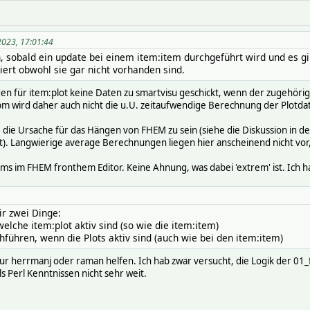
2023, 17:01:44
 sobald ein update bei einem item:item durchgeführt wird und es gib
iert obwohl sie gar nicht vorhanden sind.
den für item:plot keine Daten zu smartvisu geschickt, wenn der zugehörige
m wird daher auch nicht die u.U. zeitaufwendige Berechnung der Plotda
t, die Ursache für das Hängen von FHEM zu sein (siehe die Diskussion in
). Langwierige average Berechnungen liegen hier anscheinend nicht vor,
ems im FHEM fronthem Editor. Keine Ahnung, was dabei 'extrem' ist. Ich ha
r zwei Dinge:
elche item:plot aktiv sind (so wie die item:item)
führen, wenn die Plots aktiv sind (auch wie bei den item:item)
ur herrmanj oder raman helfen. Ich hab zwar versucht, die Logik der 
Perl Kenntnissen nicht sehr weit.