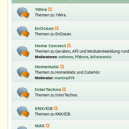
1Wire
Themen zu 1Wire.
EnOcean
Themen zu EnOcean.
Home Connect
Themen zu Geräten, API und Modulentwicklung run
Moderatoren:
swhome
,
Pf@nne
,
Adimarantis
Homematic
Themen zu HomeMatic und Zubehör.
Moderator:
martinp876
InterTechno
Themen zu InterTechno.
KNX/EIB
Themen zu KNX/EIB.
MAX