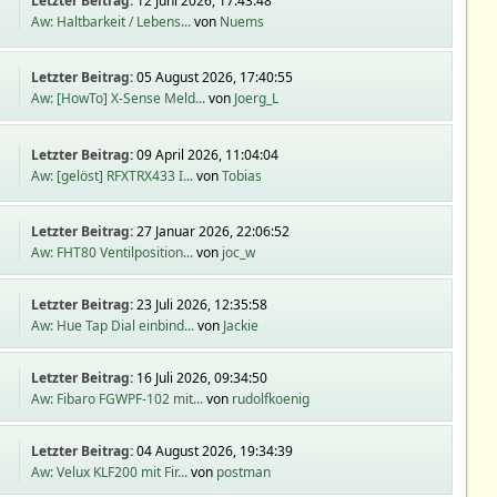
Letzter Beitrag:
12 Juni 2026, 17:43:48
Aw: Haltbarkeit / Lebens...
von
Nuems
Letzter Beitrag:
05 August 2026, 17:40:55
Aw: [HowTo] X-Sense Meld...
von
Joerg_L
Letzter Beitrag:
09 April 2026, 11:04:04
Aw: [gelöst] RFXTRX433 I...
von
Tobias
Letzter Beitrag:
27 Januar 2026, 22:06:52
Aw: FHT80 Ventilposition...
von
joc_w
Letzter Beitrag:
23 Juli 2026, 12:35:58
Aw: Hue Tap Dial einbind...
von
Jackie
Letzter Beitrag:
16 Juli 2026, 09:34:50
Aw: Fibaro FGWPF-102 mit...
von
rudolfkoenig
Letzter Beitrag:
04 August 2026, 19:34:39
Aw: Velux KLF200 mit Fir...
von
postman