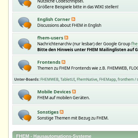
Nützliche Codeschnipsel.
Größere Beispiele bitte in das WIKI stellen!
English Corner
Discussions about FHEM in English
fhem-users
Nachrichtenarchiv (nur lesbar) der Google Group
fhe
Bitte den Hinweis unter FHEM Mailinglisten auf 
Frontends
Themen zu FHEM Frontends wie z.B. FHEMWEB, FLO
Unter-Boards
FHEMWEB
TabletUI
FhemNative
FHEMapp
fronthem /
Mobile Devices
FHEM auf mobilen Geräten.
Sonstiges
Sonstige Themen mit Bezug zu FHEM.
FHEM - Hausautomations-Systeme