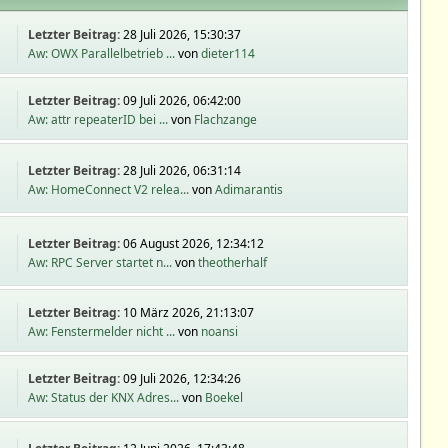
Letzter Beitrag:
28 Juli 2026, 15:30:37
Aw: OWX Parallelbetrieb ...
von
dieter114
Letzter Beitrag:
09 Juli 2026, 06:42:00
Aw: attr repeaterID bei ...
von
Flachzange
Letzter Beitrag:
28 Juli 2026, 06:31:14
Aw: HomeConnect V2 relea...
von
Adimarantis
Letzter Beitrag:
06 August 2026, 12:34:12
Aw: RPC Server startet n...
von
theotherhalf
Letzter Beitrag:
10 März 2026, 21:13:07
Aw: Fenstermelder nicht ...
von
noansi
Letzter Beitrag:
09 Juli 2026, 12:34:26
Aw: Status der KNX Adres...
von
Boekel