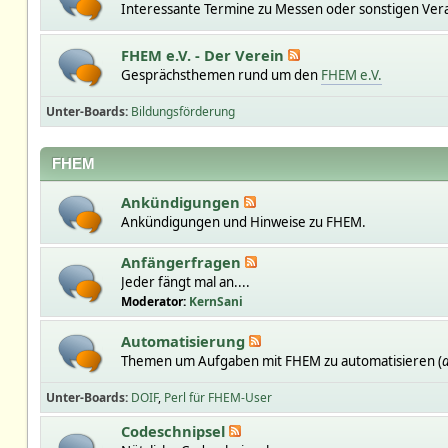
Interessante Termine zu Messen oder sonstigen Ver
FHEM e.V. - Der Verein
Gesprächsthemen rund um den
FHEM e.V.
Unter-Boards
Bildungsförderung
FHEM
Ankündigungen
Ankündigungen und Hinweise zu FHEM.
Anfängerfragen
Jeder fängt mal an....
Moderator:
KernSani
Automatisierung
Themen um Aufgaben mit FHEM zu automatisieren (
a
Unter-Boards
DOIF
Perl für FHEM-User
Codeschnipsel