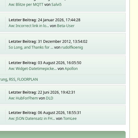
Aw: Blitze per MQTT
von
Salvi5
Letzter Beitrag:
24 Januar 2026, 17:44:28
Aw: Incorrect link in lo...
von
Beta-User
Letzter Beitrag:
31 Dezember 2012, 13:54:02
So Long, and Thanks for ...
von
rudolfkoenig
Letzter Beitrag:
03 August 2026, 16:05:50
Aw: Widget-Datetimepicke...
von
Apollon
rung
RSS
FLOORPLAN
Letzter Beitrag:
22 Juni 2026, 19:42:31
Aw: HubForFhem
von
DLD
Letzter Beitrag:
06 August 2026, 18:55:31
Aw: JSON Datensatz in FH...
von
TomLee