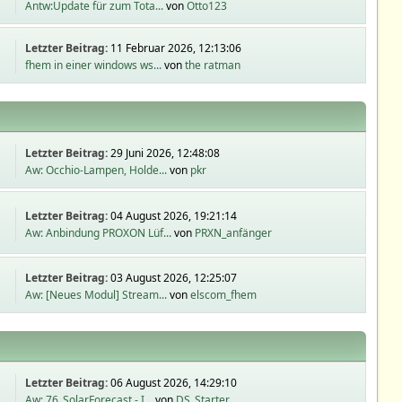
Antw:Update für zum Tota...
von
Otto123
Letzter Beitrag:
11 Februar 2026, 12:13:06
fhem in einer windows ws...
von
the ratman
Letzter Beitrag:
29 Juni 2026, 12:48:08
Aw: Occhio-Lampen, Holde...
von
pkr
Letzter Beitrag:
04 August 2026, 19:21:14
Aw: Anbindung PROXON Lüf...
von
PRXN_anfänger
Letzter Beitrag:
03 August 2026, 12:25:07
Aw: [Neues Modul] Stream...
von
elscom_fhem
Letzter Beitrag:
06 August 2026, 14:29:10
Aw: 76_SolarForecast - I...
von
DS_Starter