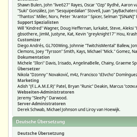
Shawn Bulen, John "live627" Rayes, Oscar "Ozp" Rydhé, Aaron va
"Suki" González, Jon "Sesquipedalian" Stovell, Juan "JayBacha
"Thantos" Miller, Norv, Peter "Arantor" Spicer, Selman "[SiNaN]"
Support Spezialisten
Will "Kindred" Wagner, Doug Heffernan, lurkalot, Steve, Aleksi 
gbsothere, JimM, Justyne, Kat, Kevin "greyknight17" Hou, Krash
Customizer
Diego Andrés, GL700Wing, Johnnie "TwitchisMental" Ballew, Jon
Clemons, Joey "Tyrsson" Smith, Kays, Michael "Mick." Gomez, Na
Dokumentation
Michele "Illori" Davis, Irisado, AngelinaBelle, Chainy, Graeme
Übersetzer
Nikola "Dzonny" Novaković, m4z, Francisco "d3vcho" Domíngue
Marketing
Adish "(F.L.A.M.E.R)" Patel, Bryan "Runic" Deakin, Marcus "cσσ
Webseiten-Administratoren
Jeremy "SleePy" Darwood.
Server-Administratoren
Derek Schwab, Michael Johnson und Liroy van Hoewijk.
Deutsche Übersetzung
Deutsche Übersetzung