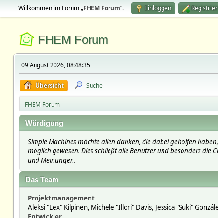
Willkommen im Forum „
FHEM Forum
“.
Einloggen
Registrie
FHEM Forum
09 August 2026, 08:48:35
Übersicht
Suche
FHEM Forum
Würdigung
Simple Machines möchte allen danken, die dabei geholfen haben, 
möglich gewesen. Dies schließt alle Benutzer und besonders die Ch
und Meinungen.
Das Team
Projektmanagement
Aleksi "Lex" Kilpinen, Michele "Illori" Davis, Jessica "Suki" Gonzá
Entwickler