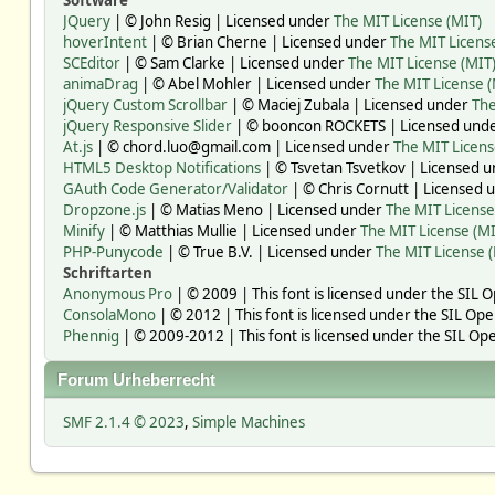
Software
JQuery
| © John Resig | Licensed under
The MIT License (MIT)
hoverIntent
| © Brian Cherne | Licensed under
The MIT Licens
SCEditor
| © Sam Clarke | Licensed under
The MIT License (MIT
animaDrag
| © Abel Mohler | Licensed under
The MIT License (
jQuery Custom Scrollbar
| © Maciej Zubala | Licensed under
The
jQuery Responsive Slider
| © booncon ROCKETS | Licensed und
At.js
| © chord.luo@gmail.com | Licensed under
The MIT Licens
HTML5 Desktop Notifications
| © Tsvetan Tsvetkov | Licensed 
GAuth Code Generator/Validator
| © Chris Cornutt | Licensed
Dropzone.js
| © Matias Meno | Licensed under
The MIT License
Minify
| © Matthias Mullie | Licensed under
The MIT License (MI
PHP-Punycode
| © True B.V. | Licensed under
The MIT License 
Schriftarten
Anonymous Pro
| © 2009 | This font is licensed under the SIL 
ConsolaMono
| © 2012 | This font is licensed under the SIL Ope
Phennig
| © 2009-2012 | This font is licensed under the SIL Ope
Forum Urheberrecht
SMF 2.1.4 © 2023
,
Simple Machines