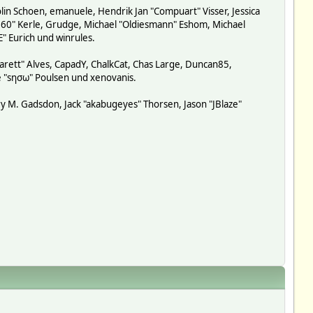
lin Schoen, emanuele, Hendrik Jan "Compuart" Visser, Jessica
-360" Kerle, Grudge, Michael "Oldiesmann" Eshom, Michael
E" Eurich und winrules.
garett" Alves, CapadY, ChalkCat, Chas Large, Duncan85,
de "sησω" Poulsen und xenovanis.
y M. Gadsdon, Jack "akabugeyes" Thorsen, Jason "JBlaze"