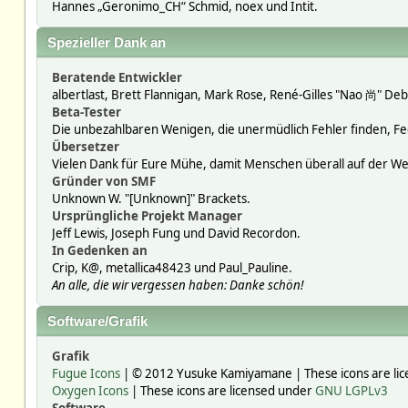
Hannes „Geronimo_CH“ Schmid, noex und Intit.
Spezieller Dank an
Beratende Entwickler
albertlast, Brett Flannigan, Mark Rose, René-Gilles "Nao 尚" Deb
Beta-Tester
Die unbezahlbaren Wenigen, die unermüdlich Fehler finden, F
Übersetzer
Vielen Dank für Eure Mühe, damit Menschen überall auf der W
Gründer von SMF
Unknown W. "[Unknown]" Brackets.
Ursprüngliche Projekt Manager
Jeff Lewis, Joseph Fung und David Recordon.
In Gedenken an
Crip, K@, metallica48423 und Paul_Pauline.
An alle, die wir vergessen haben: Danke schön!
Software/Grafik
Grafik
Fugue Icons
| © 2012 Yusuke Kamiyamane | These icons are lic
Oxygen Icons
| These icons are licensed under
GNU LGPLv3