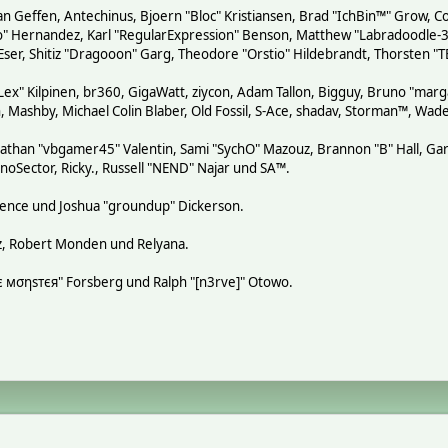
n Geffen, Antechinus, Bjoern "Bloc" Kristiansen, Brad "IchBin™" Grow, Co
tero" Hernandez, Karl "RegularExpression" Benson, Matthew "Labradoodle
 Eser, Shitiz "Dragooon" Garg, Theodore "Orstio" Hildebrandt, Thorsten "T
"Lex" Kilpinen, br360, GigaWatt, ziycon, Adam Tallon, Bigguy, Bruno "mar
, Mashby, Michael Colin Blaber, Old Fossil, S-Ace, shadav, Storman™, Wa
athan "vbgamer45" Valentin, Sami "SychO" Mazouz, Brannon "B" Hall, Gar
noSector, Ricky., Russell "NEND" Najar und SA™.
 Spence und Joshua "groundup" Dickerson.
z, Robert Monden und Relyana.
кιє мσηѕтєя" Forsberg und Ralph "[n3rve]" Otowo.