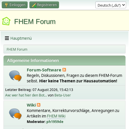
Einloggen
Registrieren
FHEM Forum
Hauptmenü
FHEM Forum
Allgemeine Informationen
Forum-Software
Regeln, Diskussionen, Fragen zu diesem FHEM-Forum
selbst.
Hier keine Themen zur Hausautomation!
Letzter Beitrag:
07 August 2026, 15:42:13
Aw: wer hat hier den Bot...
von
Beta-User
Wiki
Kommentare, Korrekturvorschläge, Anregungen zu
Artikeln im
FHEM Wiki
Moderator:
ph1959de