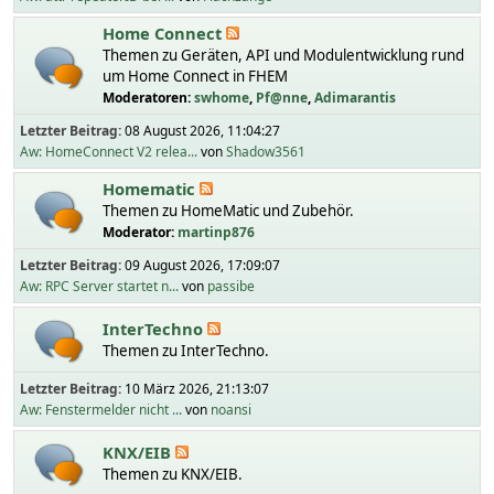
Home Connect
Themen zu Geräten, API und Modulentwicklung rund
um Home Connect in FHEM
Moderatoren:
swhome
,
Pf@nne
,
Adimarantis
Letzter Beitrag:
08 August 2026, 11:04:27
Aw: HomeConnect V2 relea...
von
Shadow3561
Homematic
Themen zu HomeMatic und Zubehör.
Moderator:
martinp876
Letzter Beitrag:
09 August 2026, 17:09:07
Aw: RPC Server startet n...
von
passibe
InterTechno
Themen zu InterTechno.
Letzter Beitrag:
10 März 2026, 21:13:07
Aw: Fenstermelder nicht ...
von
noansi
KNX/EIB
Themen zu KNX/EIB.