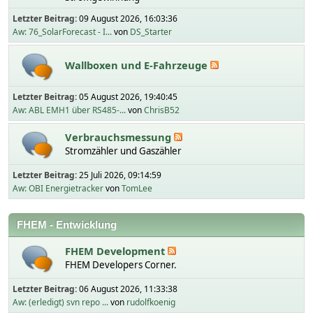
Letzter Beitrag:
09 August 2026, 16:03:36
Aw: 76_SolarForecast - I...
von
DS_Starter
Wallboxen und E-Fahrzeuge
Letzter Beitrag:
05 August 2026, 19:40:45
Aw: ABL EMH1 über RS485-...
von
ChrisB52
Verbrauchsmessung
Stromzähler und Gaszähler
Letzter Beitrag:
25 Juli 2026, 09:14:59
Aw: OBI Energietracker
von
TomLee
FHEM - Entwicklung
FHEM Development
FHEM Developers Corner.
Letzter Beitrag:
06 August 2026, 11:33:38
Aw: (erledigt) svn repo ...
von
rudolfkoenig