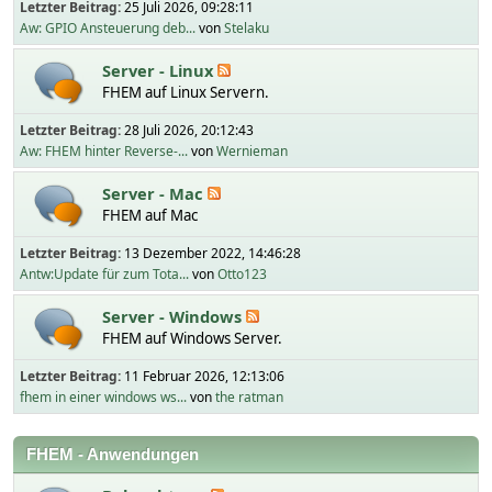
Letzter Beitrag:
25 Juli 2026, 09:28:11
Aw: GPIO Ansteuerung deb...
von
Stelaku
Server - Linux
FHEM auf Linux Servern.
Letzter Beitrag:
28 Juli 2026, 20:12:43
Aw: FHEM hinter Reverse-...
von
Wernieman
Server - Mac
FHEM auf Mac
Letzter Beitrag:
13 Dezember 2022, 14:46:28
Antw:Update für zum Tota...
von
Otto123
Server - Windows
FHEM auf Windows Server.
Letzter Beitrag:
11 Februar 2026, 12:13:06
fhem in einer windows ws...
von
the ratman
FHEM - Anwendungen