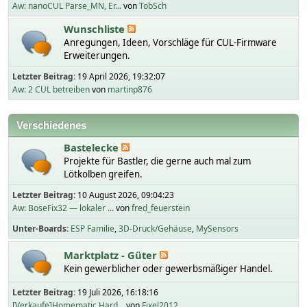
Aw: nanoCUL Parse_MN, Er...
von
TobSch
Wunschliste
Anregungen, Ideen, Vorschläge für CUL-Firmware
Erweiterungen.
Letzter Beitrag:
19 April 2026, 19:32:07
Aw: 2 CUL betreiben
von
martinp876
Verschiedenes
Bastelecke
Projekte für Bastler, die gerne auch mal zum
Lötkolben greifen.
Letzter Beitrag:
10 August 2026, 09:04:23
Aw: BoseFix32 — lokaler ...
von
fred_feuerstein
Unter-Boards
ESP Familie
3D-Druck/Gehäuse
MySensors
Marktplatz - Güter
Kein gewerblicher oder gewerbsmäßiger Handel.
Letzter Beitrag:
19 Juli 2026, 16:18:16
[Verkaufe]Homematic Hard...
von
Fixel2012