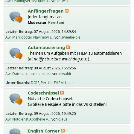
Aw: readingsProxy: übera...
von
erwin
Anfängerfragen
Jeder fängt mal an....
Moderator:
KernSani
Letzter Beitrag:
07 August 2026, 14:39:34
Aw: Mähroboter Navimow I...
von
sweetie-pie
Automatisierung
Themen um Aufgaben mit FHEM zu automatisieren
(
at
,
notify
,
structure
,
watchdog
,etc.).
Letzter Beitrag:
09 August 2026, 16:25:56
Aw: Datenaustausch mit e...
von
olwaldi
Unter-Boards
DOIF
Perl für FHEM-User
Codeschnipsel
Nützliche Codeschnipsel.
Größere Beispiele bitte in das WIKI stellen!
Letzter Beitrag:
09 August 2026, 19:49:25
Aw: Notdienst Apotheke v...
von
qlaus
English Corner