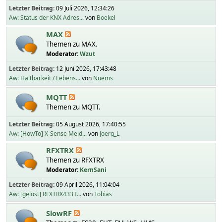
Letzter Beitrag:
09 Juli 2026, 12:34:26
Aw: Status der KNX Adres...
von
Boekel
MAX
Themen zu MAX.
Moderator:
Wzut
Letzter Beitrag:
12 Juni 2026, 17:43:48
Aw: Haltbarkeit / Lebens...
von
Nuems
MQTT
Themen zu MQTT.
Letzter Beitrag:
05 August 2026, 17:40:55
Aw: [HowTo] X-Sense Meld...
von
Joerg_L
RFXTRX
Themen zu RFXTRX
Moderator:
KernSani
Letzter Beitrag:
09 April 2026, 11:04:04
Aw: [gelöst] RFXTRX433 I...
von
Tobias
SlowRF