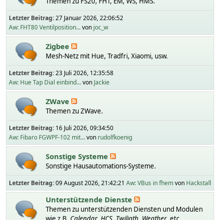
Themen zu FS20, FHT, EM, WS, HMS.
Letzter Beitrag:
27 Januar 2026, 22:06:52
Aw: FHT80 Ventilposition...
von
joc_w
Zigbee
Mesh-Netz mit Hue, Tradfri, Xiaomi, usw.
Letzter Beitrag:
23 Juli 2026, 12:35:58
Aw: Hue Tap Dial einbind...
von
Jackie
ZWave
Themen zu ZWave.
Letzter Beitrag:
16 Juli 2026, 09:34:50
Aw: Fibaro FGWPF-102 mit...
von
rudolfkoenig
Sonstige Systeme
Sonstige Hausautomations-Systeme.
Letzter Beitrag:
09 August 2026, 21:42:21
Aw: VBus in fhem
von
Hackstall
Unterstützende Dienste
Themen zu unterstützenden Diensten und Modulen
wie z.B.
Calendar
,
HCS
,
Twiligth
,
Weather
, etc.