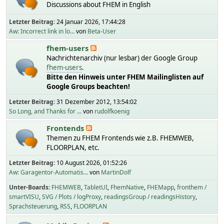
Discussions about FHEM in English
Letzter Beitrag:
24 Januar 2026, 17:44:28
Aw: Incorrect link in lo...
von
Beta-User
fhem-users
Nachrichtenarchiv (nur lesbar) der Google Group
fhem-users
.
Bitte den Hinweis unter FHEM Mailinglisten auf
Google Groups beachten!
Letzter Beitrag:
31 Dezember 2012, 13:54:02
So Long, and Thanks for ...
von
rudolfkoenig
Frontends
Themen zu FHEM Frontends wie z.B. FHEMWEB,
FLOORPLAN, etc.
Letzter Beitrag:
10 August 2026, 01:52:26
Aw: Garagentor-Automatis...
von
MartinDolf
Unter-Boards
FHEMWEB
TabletUI
FhemNative
FHEMapp
fronthem /
smartVISU
SVG / Plots / logProxy
readingsGroup / readingsHistory
Sprachsteuerung
RSS
FLOORPLAN