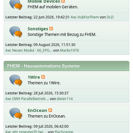
Mobile Devices
FHEM auf mobilen Geräten.
Letzter Beitrag:
22 Juni 2026, 19:42:31
Aw: HubForFhem
von
DLD
Sonstiges
Sonstige Themen mit Bezug zu FHEM.
Letzter Beitrag:
09 August 2026, 11:51:30
Aw: Neues Modul - 66_EPG...
von
Marko1976
FHEM - Hausautomations-Systeme
1Wire
Themen zu 1Wire.
Letzter Beitrag:
28 Juli 2026, 15:30:37
Aw: OWX Parallelbetrieb ...
von
dieter114
EnOcean
Themen zu EnOcean.
Letzter Beitrag:
09 Juli 2026, 06:42:00
Aw: attr repeaterID bei ...
von
Flachzange