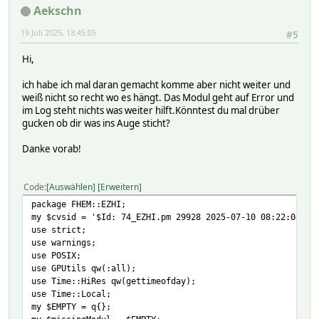
Aekschn
19 Juli 2025, 13:45:05
#5
Hi,
ich habe ich mal daran gemacht komme aber nicht weiter und
weiß nicht so recht wo es hängt. Das Modul geht auf Error und
im Log steht nichts was weiter hilft.Könntest du mal drüber
gucken ob dir was ins Auge sticht?
Danke vorab!
Code
Auswählen
Erweitern
package FHEM::EZHI;
my $cvsid = '$Id: 74_EZHI.pm 29928 2025-07-10 08:22:04Z $
use strict;
use warnings;
use POSIX;
use GPUtils qw(:all);
use Time::HiRes qw(gettimeofday);
use Time::Local;
my $EMPTY = q{};