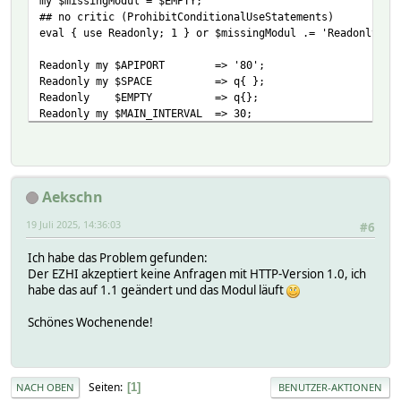
my $missingModul = $EMPTY;
## no critic (ProhibitConditionalUseStatements)
eval { use Readonly; 1 } or $missingModul .= 'Readonly ';
Readonly my $APIPORT => '80';
Readonly my $SPACE => q{ };
Readonly $EMPTY => q{};
Readonly my $MAIN_INTERVAL => 30;
Readonly my $LONG_INTERVAL => 600;
Readonly my $YEARSEC => 31536000;
eval { use JSON; 1 } or $missingModul .= 'JSON ';
Aekschn
## use critic
require HttpUtils;
19 Juli 2025, 14:36:03
#6
BEGIN {
Ich habe das Problem gefunden:
GP_Import(
Der EZHI akzeptiert keine Anfragen mit HTTP-Version 1.0, ich
qw(
habe das auf 1.1 geändert und das Modul läuft
AttrVal
FW_ME
Schönes Wochenende!
SVG_FwFn
getKeyValue
InternalTimer
InternalVal
Seiten
1
NACH OBEN
BENUTZER-AKTIONEN
IsDisabled