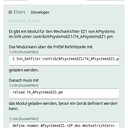
Ellert
Developer
05 Mai 2025, 18:17:02
Es gibt ein Modul für den Wechselrichter EZ1 von APsystems
im SVN unter contrib/APsystemsEZ1/74_APsystemsEZ1.pm
Das Modul kann über die FHEM Befehlszeile mit
Code
Auswählen
{ Svn_GetFile('contrib/APsystemsEZ1/74_APsystemsEZ1.pm', 
geladen werden.
Danach muss mit
Code
Auswählen
reload 74_APsystemsEZ1.pm
das Modul geladen werden, bevor ein Gerät definiert werden
kann.
Code
Auswählen
define <name> APsystemsEZ1 <IP des Wechselrichters>