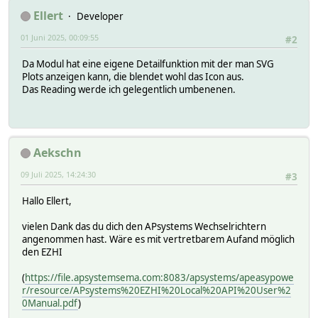
Ellert
Developer
01 Juni 2025, 00:09:55
#2
Da Modul hat eine eigene Detailfunktion mit der man SVG
Plots anzeigen kann, die blendet wohl das Icon aus.
Das Reading werde ich gelegentlich umbenenen.
Aekschn
09 Juli 2025, 14:24:30
#3
Hallo Ellert,
vielen Dank das du dich den APsystems Wechselrichtern
angenommen hast. Wäre es mit vertretbarem Aufand möglich
den EZHI
(
https://file.apsystemsema.com:8083/apsystems/apeasypowe
r/resource/APsystems%20EZHI%20Local%20API%20User%2
0Manual.pdf
)