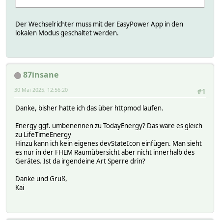
Der Wechselrichter muss mit der EasyPower App in den
lokalen Modus geschaltet werden.
87insane
30 Mai 2025, 12:56:20
#1
Danke, bisher hatte ich das über httpmod laufen.
Energy ggf. umbenennen zu TodayEnergy? Das wäre es gleich
zu LifeTimeEnergy
Hinzu kann ich kein eigenes devStateIcon einfügen. Man sieht
es nur in der FHEM Raumübersicht aber nicht innerhalb des
Gerätes. Ist da irgendeine Art Sperre drin?
Danke und Gruß,
Kai