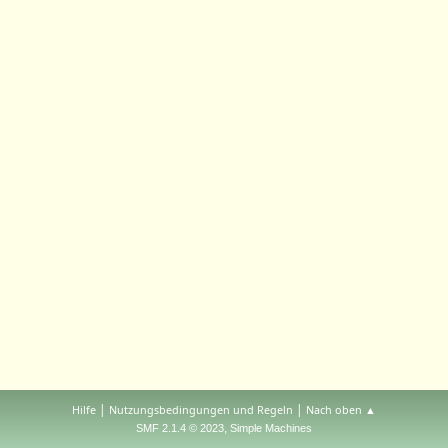
|
|
Hilfe
Nutzungsbedingungen und Regeln
Nach oben ▲
,
SMF 2.1.4 © 2023
Simple Machines