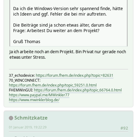
Da ich die Windows-Version sehr spannend finde, hätte
ich Ideen und ggf. Fehler die bei mir auftreten.
Die Beiträge sind ja schon etwas älter, darum die
Frage: Arbeitest Du weiter an dem Projekt?
Gruß Thomas
Ja ich arbeite noch an dem Projekt. Bin Privat nur gerade noch
etwas unter Stress.
37_echodevice:
https://forum.fhem.de/index.php?topic=82631
70_WINCONNECT:
https://forum.fhem.de/index.php/topic,59251.0.html
FHEMWinGUI:
https://forum.fhem.de/index.php/topic,66764.0.html
https://www.paypal.me/MWinkler77
https://www.mwinklerblog.de/
Schmitzkatze
01 Januar 2019, 19:22:29
#92