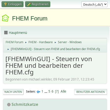
Einloggen
Registrieren
FHEM Forum
Hauptmenü
FHEM Forum
FHEM - Hardware
Server - Windows
►
►
[FHEMWinGUI] - Steuern von FHEM und bearbeiten der FHEM.cfg
►
[FHEMWinGUI] - Steuern von
FHEM und bearbeiten der
FHEM.cfg
Begonnen von michael.winkler, 09 Februar 2017, 12:23:45
1
...
5
6
Alle
Seiten
7
NACH UNTEN
BENUTZER-AKTIONEN
Schmitzkatze