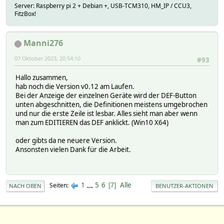
Server: Raspberry pi 2 + Debian +, USB-TCM310, HM_IP / CCU3,
FitzBox!
Manni276
07 Oktober 2023, 20:54:10
#93
Hallo zusammen,
hab noch die Version v0.12 am Laufen.
Bei der Anzeige der einzelnen Geräte wird der DEF-Button
unten abgeschnitten, die Definitionen meistens umgebrochen
und nur die erste Zeile ist lesbar. Alles sieht man aber wenn
man zum EDITIEREN das DEF anklickt. (Win10 X64)
oder gibts da ne neuere Version.
Ansonsten vielen Dank für die Arbeit.
1
...
5
6
Alle
Seiten
7
NACH OBEN
BENUTZER-AKTIONEN