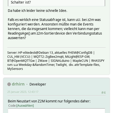
Schalter ist?
Da habe ich leider keine schnelle Idee.
Falls es wirklich eine Statusabfrage ist, kann uU. bei z2m was
konfiguriert werden. Ansonsten müßte man die Events
kennen, die da insgesamt kommen; vielleicht kann man per
ReadingsAge() am z2m-Sortierdevice den Verbindungsstatus
auswerten?
Server: HP-elitedesk@Debian 13, aktuelles FHEM@ConfigDB |
CUL_HM (VCCU) | MQTT2: ZigBee2mqtt, MiLight@ESP-GW,
BT@OpenMQTTGw | ZWave | SIGNALduino | MapleCUN | RHASSPY
svn: u.a Weekday-&RandomTimer, Twilight, div. attrTemplate-files,
MySensors
drhirn
Developer
25 Januar 2023, 12:43:17
#4
Beim Neustart von Z2M kommt nur folgendes daher:
Code
Auswählen