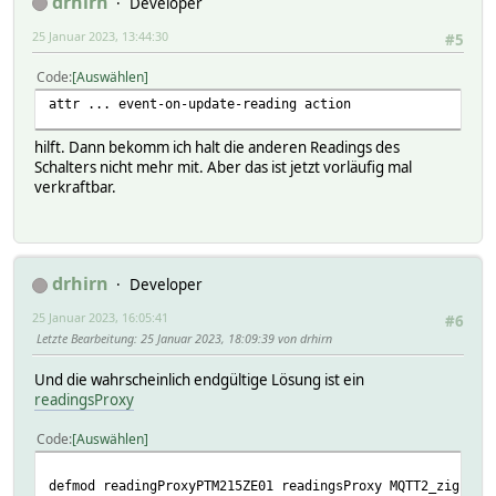
drhirn
Developer
25 Januar 2023, 13:44:30
#5
Code
Auswählen
attr ... event-on-update-reading action
hilft. Dann bekomm ich halt die anderen Readings des
Schalters nicht mehr mit. Aber das ist jetzt vorläufig mal
verkraftbar.
drhirn
Developer
25 Januar 2023, 16:05:41
#6
Letzte Bearbeitung
: 25 Januar 2023, 18:09:39 von drhirn
Und die wahrscheinlich endgültige Lösung ist ein
readingsProxy
Code
Auswählen
defmod readingProxyPTM215ZE01 readingsProxy MQTT2_zigbee_