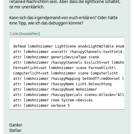
retained-Nachrichten sein. Aber dass die lightScene schaltet,
ist mir unerklärlich.
Kann sich das irgendjemand von euch erklären? Oder hätte
eine Tipp, wie ich das debuggen könnte?
Code
Auswählen
defmod lsWohnzimmer LightScene enoAcLightWzTable enoAcLic
attr lsWohnzimmer userattr rhasspyChannels:textField-long
attr lsWohnzimmer genericDeviceType scene
attr lsWohnzimmer rhasspyChannels Esslicht=set lsWohnzimm
Fernsehlicht=set lsWohnzimmer scene Fernsehlicht\
Computerlicht=set lsWohnzimmer scene Computerlicht
attr lsWohnzimmer rhasspyMapping SetOnOff:cmdOn=set lsWoh
attr lsWohnzimmer rhasspyName Licht,beleuchtung
attr lsWohnzimmer rhasspyRoom Wohnzimmer
attr lsWohnzimmer rhasspySpecials scenes:AllesAn="Alles a
attr lsWohnzimmer room System->Devices
attr lsWohnzimmer verbose 5
Danke!
Stefan