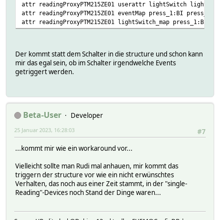
attr readingProxyPTM215ZE01 userattr lightSwitch lightSwi
attr readingProxyPTM215ZE01 eventMap press_1:BI press_2:B
attr readingProxyPTM215ZE01 lightSwitch_map press_1:BI pr
Der kommt statt dem Schalter in die structure und schon kann
mir das egal sein, ob im Schalter irgendwelche Events
getriggert werden.
Beta-User
Developer
25 Januar 2023, 16:28:03
#7
...kommt mir wie ein workaround vor...
Vielleicht sollte man Rudi mal anhauen, mir kommt das
triggern der structure vor wie ein nicht erwünschtes
Verhalten, das noch aus einer Zeit stammt, in der "single-
Reading"-Devices noch Stand der Dinge waren...