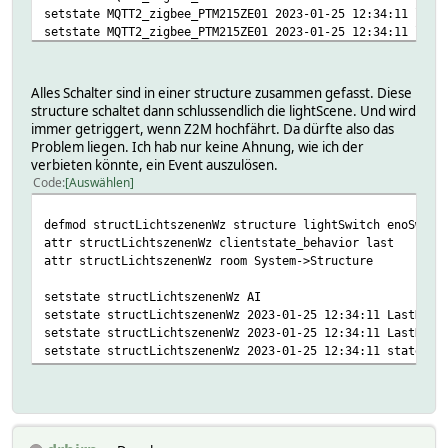
setstate MQTT2_zigbee_PTM215ZE01 2023-01-25 12:34:11 last
setstate MQTT2_zigbee_PTM215ZE01 2023-01-25 12:34:11 link
Alles Schalter sind in einer structure zusammen gefasst. Diese
structure schaltet dann schlussendlich die lightScene. Und wird
immer getriggert, wenn Z2M hochfährt. Da dürfte also das
Problem liegen. Ich hab nur keine Ahnung, wie ich der
verbieten könnte, ein Event auszulösen.
Code
Auswählen
defmod structLichtszenenWz structure lightSwitch enoSwitc
attr structLichtszenenWz clientstate_behavior last
attr structLichtszenenWz room System->Structure
setstate structLichtszenenWz AI
setstate structLichtszenenWz 2023-01-25 12:34:11 LastDevi
setstate structLichtszenenWz 2023-01-25 12:34:11 LastDevi
setstate structLichtszenenWz 2023-01-25 12:34:11 state AI