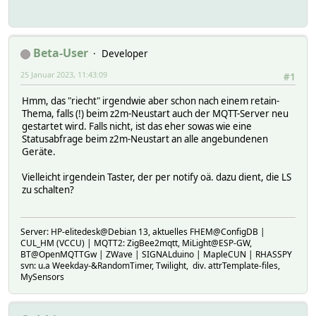
Beta-User
Developer
25 Januar 2023, 11:43:09
#1
Hmm, das "riecht" irgendwie aber schon nach einem retain-
Thema, falls (!) beim z2m-Neustart auch der MQTT-Server neu
gestartet wird. Falls nicht, ist das eher sowas wie eine
Statusabfrage beim z2m-Neustart an alle angebundenen
Geräte.
Vielleicht irgendein Taster, der per notify oä. dazu dient, die LS
zu schalten?
Server: HP-elitedesk@Debian 13, aktuelles FHEM@ConfigDB |
CUL_HM (VCCU) | MQTT2: ZigBee2mqtt, MiLight@ESP-GW,
BT@OpenMQTTGw | ZWave | SIGNALduino | MapleCUN | RHASSPY
svn: u.a Weekday-&RandomTimer, Twilight, div. attrTemplate-files,
MySensors