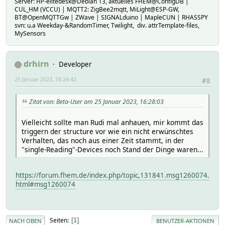
Server: HP-elitedesk@Debian 13, aktuelles FHEM@ConfigDB |
CUL_HM (VCCU) | MQTT2: ZigBee2mqtt, MiLight@ESP-GW,
BT@OpenMQTTGw | ZWave | SIGNALduino | MapleCUN | RHASSPY
svn: u.a Weekday-&RandomTimer, Twilight, div. attrTemplate-files,
MySensors
drhirn
Developer
25 Januar 2023, 18:24:42
#8
Zitat von: Beta-User am 25 Januar 2023, 16:28:03
Vielleicht sollte man Rudi mal anhauen, mir kommt das
triggern der structure vor wie ein nicht erwünschtes
Verhalten, das noch aus einer Zeit stammt, in der
"single-Reading"-Devices noch Stand der Dinge waren...
https://forum.fhem.de/index.php/topic,131841.msg1260074.
html#msg1260074
Seiten
1
NACH OBEN
BENUTZER-AKTIONEN