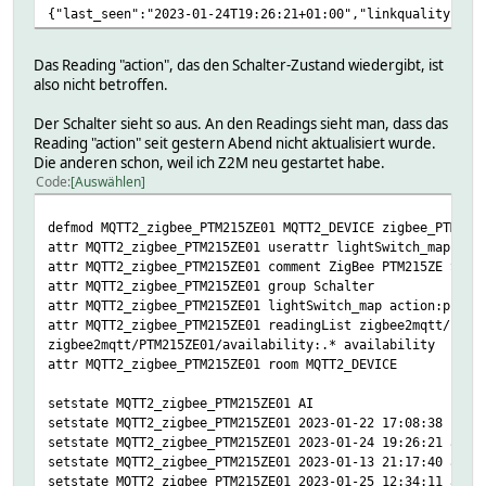
{"last_seen":"2023-01-24T19:26:21+01:00","linkquality":12
Das Reading "action", das den Schalter-Zustand wiedergibt, ist
also nicht betroffen.
Der Schalter sieht so aus. An den Readings sieht man, dass das
Reading "action" seit gestern Abend nicht aktualisiert wurde.
Die anderen schon, weil ich Z2M neu gestartet habe.
Code
Auswählen
defmod MQTT2_zigbee_PTM215ZE01 MQTT2_DEVICE zigbee_PTM215
attr MQTT2_zigbee_PTM215ZE01 userattr lightSwitch_map str
attr MQTT2_zigbee_PTM215ZE01 comment ZigBee PTM215ZE Scha
attr MQTT2_zigbee_PTM215ZE01 group Schalter
attr MQTT2_zigbee_PTM215ZE01 lightSwitch_map action:press
attr MQTT2_zigbee_PTM215ZE01 readingList zigbee2mqtt/PTM2
zigbee2mqtt/PTM215ZE01/availability:.* availability
attr MQTT2_zigbee_PTM215ZE01 room MQTT2_DEVICE
setstate MQTT2_zigbee_PTM215ZE01 AI
setstate MQTT2_zigbee_PTM215ZE01 2023-01-22 17:08:38 IODe
setstate MQTT2_zigbee_PTM215ZE01 2023-01-24 19:26:21 acti
setstate MQTT2_zigbee_PTM215ZE01 2023-01-13 21:17:40 asso
setstate MQTT2_zigbee_PTM215ZE01 2023-01-25 12:34:11 avai