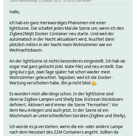
Letzte Bearbeitung
: 25 Januar 2023, 16:06:02 von drhirn
Hallo,
ich hab ein ganz merkwürdiges Phänomen mit einer
lightScene. Die schaltet jedes Mal die Szene um, wenn ich den
Zigbee2Mqtt Docker Container neu starte. Und weil der
automatisch in der Nacht aktualisiert wird, leuchtet dann
plötzlich mitten in der Nacht mein Wohnzimmer wie ein
Weihnachtsbaum.
An der lightScene ist nichts besonderes eingestellt. Ich hab sie
sogar mal ganz gelöscht (inkl. state-File) und neu erstellt. Das
ging kurz gut, zwei Tage später hat schon wieder mein
Wohnzimmer geleuchtet. Tagsüber, weil ich die Docker-
Wartung verschoben habe. Bin ja nicht blöd
.
Es wundert mich allerdings schon. In der lightScene sind
diverse ZigBee-Lampen und Shelly bzw. EnOcean Steckdosen
definiert. Aktiviert wird immer die Szene "Fernsehen". Vor
dem Neu-Anlegen und auch jetzt. In der Szene ist ein
Mischmasch an unterschiedlichen Geräten (ZigBee und Shelly).
Ich würde es ja verstehen, wenn die ein- oder andere Lampe
nach dem Neustart des Z2M Containers angeht. Sollten da