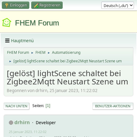
Einloggen
Registrieren
FHEM Forum
Hauptmenü
FHEM Forum
FHEM
Automatisierung
►
►
[gelöst] lightScene schaltet bei Zigbee2Mqtt Neustart Szene um
►
[gelöst] lightScene schaltet bei
Zigbee2Mqtt Neustart Szene um
Begonnen von drhirn, 25 Januar 2023, 11:22:02
Seiten
1
NACH UNTEN
BENUTZER-AKTIONEN
drhirn
Developer
25 Januar 2023, 11:22:02