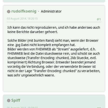
rudolfkoenig
Administrator
03 August 2014, 18:20:15
#1
Ich kann das nicht reproduzieren, und ich habe anderswo auch
keine Berichte darueber gehoert.
Solche Bilder (mit bunten Rand) sieht man, wenn der Browser
eine .jpg Datei nicht komplett empfangen hat.
Bilder werden von FHEMWEB als "Stream" ausgeliefert, d.h.
FHEMWEB liest die Datei stueckweise rein, und schickt sie auch
stueckweise (Transfer-Encoding: chunked, 2kb Stuecke, evtl.
komprimiert) Richtung Browser. Entweder beendet jemand
vorzeitig die Verbindung, oder der verwendete Browser ist
nicht in der Lage "Transfer-Encoding: chunked" zu verarbeiten,
was sehr ungewoehnlich waere.
Spiff
05 August 2014, 19:59:03