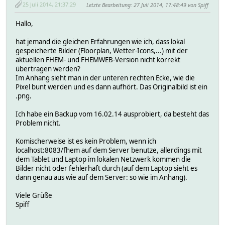
25 Juli 2014, 21:37:29
Letzte Bearbeitung
: 27 Juli 2014, 17:48:49 von Spiff
Hallo,
hat jemand die gleichen Erfahrungen wie ich, dass lokal
gespeicherte Bilder (Floorplan, Wetter-Icons,...) mit der
aktuellen FHEM- und FHEMWEB-Version nicht korrekt
übertragen werden?
Im Anhang sieht man in der unteren rechten Ecke, wie die
Pixel bunt werden und es dann aufhört. Das Originalbild ist ein
.png.
Ich habe ein Backup vom 16.02.14 ausprobiert, da besteht das
Problem nicht.
Komischerweise ist es kein Problem, wenn ich
localhost:8083/fhem auf dem Server benutze, allerdings mit
dem Tablet und Laptop im lokalen Netzwerk kommen die
Bilder nicht oder fehlerhaft durch (auf dem Laptop sieht es
dann genau aus wie auf dem Server: so wie im Anhang).
Viele Grüße
Spiff