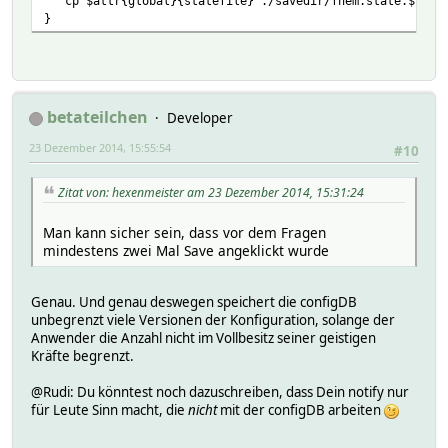
`cp $attr{global}{statefile} ./savedir/fhem.state.$now`
}
betateilchen
Developer
23 Dezember 2014, 15:55:54
#10
Zitat von: hexenmeister am 23 Dezember 2014, 15:31:24
Man kann sicher sein, dass vor dem Fragen
mindestens zwei Mal Save angeklickt wurde
Genau. Und genau deswegen speichert die configDB
unbegrenzt viele Versionen der Konfiguration, solange der
Anwender die Anzahl nicht im Vollbesitz seiner geistigen
Kräfte begrenzt.
@Rudi: Du könntest noch dazuschreiben, dass Dein notify nur
für Leute Sinn macht, die
nicht
mit der configDB arbeiten