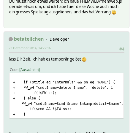
Du musst noch etwas warten: ich baue FHEMWEB/fhemweb.js
gerade etwas um, und ich habe fuer diese Woche auch noch
ein grosses Spielzeug ausgeliehen, und das hat Vorrang
betateilchen
Developer
23 Dezember 2014, 14:27:16
#4
lass Dir Zeit, ich hab es temporär gelöst
Code
Auswählen
+ if ($title eq 'Internals' && $n eq 'NAME') {
+ FW_pH "cmd.$name=delete $name", 'delete', 1
+ if(!$FW_ss);
+ } else {
FW_pH "cmd.$name=$cmd $name $n&amp;detail=$name", $cm
if($cmd && !$FW_ss);
+ }