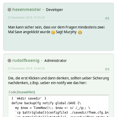
hexenmeister
Developer
23 Dezember 2014, 15:31:24
#8
Man kann sicher sein, dass vor dem Fragen mindestens zwei
Mal Save angeklickt wurde
Sagt Murphy
rudolfkoenig
Administrator
23 Dezember 2014, 15:44:50
#9
Die, die erst Klicken und dann denken, sollten ueber Sicherung
nachdenken, z.Bsp. ueber ein notify wie das hier:
Code
Auswählen
{ `mkdir savedir` }
define backupCfg notify global:SAVE {\
my $now = TimeNow();; $now =~ s/ /_/g;; \
`cp $attr{global}{configfile} ./savedir/fhem.cfg.$now`;