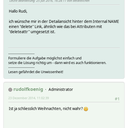
Letzte Bearbeitung
: 25 Juli 2016, 16:28:11 von betateilchen
Hallo Rudi,
ich wünsche mir in der Detailansicht hinter dem Internal NAME
einen "delete" Link, ähnlich wie das bei Attributen mit
"deleteattr" umgesetzt ist.
-----------------------
Formuliere die Aufgabe möglichst einfach und
setze die Lösung richtig um - dann wird es auch funktionieren.
-----------------------
Lesen gefährdet die Unwissenheit!
rudolfkoenig
Administrator
23 Dezember 2014, 11:02:39
#1
Ist ja schliesslich Weihnachten, nicht wahr?