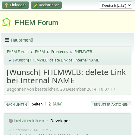
Einloggen
Registrieren
FHEM Forum
Hauptmenü
FHEM Forum
FHEM
Frontends
FHEMWEB
►
►
►
[Wunsch] FHEMWEB: delete Link bei Internal NAME
►
[Wunsch] FHEMWEB: delete Link
bei Internal NAME
Begonnen von betateilchen, 23 Dezember 2014, 10:07:17
1
2
Seiten
Alle
NACH UNTEN
BENUTZER-AKTIONEN
betateilchen
Developer
23 Dezember 2014, 10:07:17