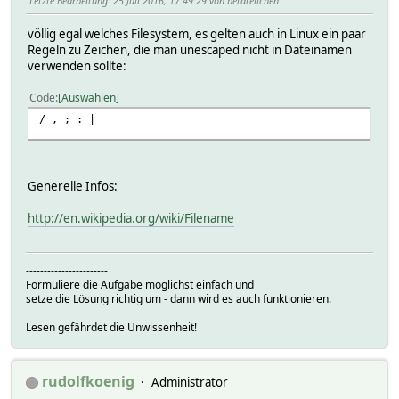
Letzte Bearbeitung
: 25 Juli 2016, 17:49:29 von betateilchen
völlig egal welches Filesystem, es gelten auch in Linux ein paar
Regeln zu Zeichen, die man unescaped nicht in Dateinamen
verwenden sollte:
Code
Auswählen
/ , ; : |
Generelle Infos:
http://en.wikipedia.org/wiki/Filename
-----------------------
Formuliere die Aufgabe möglichst einfach und
setze die Lösung richtig um - dann wird es auch funktionieren.
-----------------------
Lesen gefährdet die Unwissenheit!
rudolfkoenig
Administrator