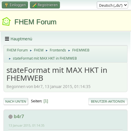
Einloggen
Registrieren
FHEM Forum
Hauptmenü
FHEM Forum
FHEM
Frontends
FHEMWEB
►
►
►
stateFormat mit MAX HKT in FHEMWEB
►
stateFormat mit MAX HKT in
FHEMWEB
Begonnen von b4r7, 13 Januar 2015, 01:14:35
Seiten
1
NACH UNTEN
BENUTZER-AKTIONEN
b4r7
13 Januar 2015, 01:14:35