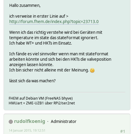
Hallo zusammen,
ich verweise in erster Linie auf >
http://forum.fhem.de/index.php?topic=23713.0
Wenn ich das richtig verstehe wird bei Geräten mit
temperature im state das stateFormat ignoriert.
Ich habe WT+ und HKTs im Einsatz.
Ich fände es viel sinnvoller wenn man mit stateFormat
arbeiten könnte und sich bei den HKTs die valveposition
anzeigen lassen könnte.
Ich bin sicher nicht alleine mit der Meinung.
lässt sich da was machen?
FHEM auf Debian VM (FreeNAS bhyve)
HMUart + ZME-UZB1 über RPi2/ser2net
rudolfkoenig
Administrator
14 Januar 2015, 19:12:51
#1