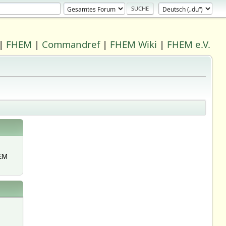
|
FHEM
|
Commandref
|
FHEM Wiki
|
FHEM e.V.
EM