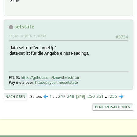
Gruß
setstate
18 Januar 2016, 19:02:41
#3734
data-set-on="volumeUp"
data-set ist für die Angabe eines Readings.
FTUI3:
https://github.com/knowthelist/ftui
Pay me a beer:
http://paypal.me/setstate
1
...
247
248
250
251
...
255
Seiten
249
NACH OBEN
BENUTZER-AKTIONEN