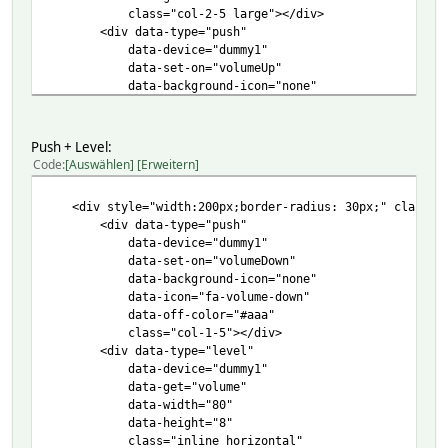
class="col-2-5 large"></div>
<div data-type="push"
data-device="dummy1"
data-set-on="volumeUp"
data-background-icon="none"
data-off-color="#aaa"
data-icon="fa-volume-up"
class="col-1-5"></div>
Push + Level:
</div>
Code
Auswählen
Erweitern
<div style="width:200px;border-radius: 30px;" class="b
<div data-type="push"
data-device="dummy1"
data-set-on="volumeDown"
data-background-icon="none"
data-icon="fa-volume-down"
data-off-color="#aaa"
class="col-1-5"></div>
<div data-type="level"
data-device="dummy1"
data-get="volume"
data-width="80"
data-height="8"
class="inline horizontal"