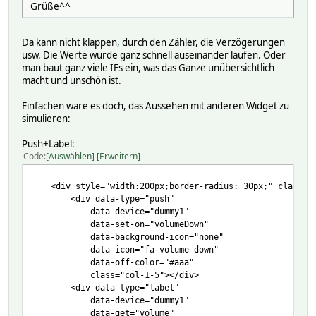
Grüße^^
Da kann nicht klappen, durch den Zähler, die Verzögerungen
usw. Die Werte würde ganz schnell auseinander laufen. Oder
man baut ganz viele IFs ein, was das Ganze unübersichtlich
macht und unschön ist.
Einfachen wäre es doch, das Aussehen mit anderen Widget zu
simulieren:
Push+Label:
Code
Auswählen
Erweitern
<div style="width:200px;border-radius: 30px;" class="b
<div data-type="push"
data-device="dummy1"
data-set-on="volumeDown"
data-background-icon="none"
data-icon="fa-volume-down"
data-off-color="#aaa"
class="col-1-5"></div>
<div data-type="label"
data-device="dummy1"
data-get="volume"