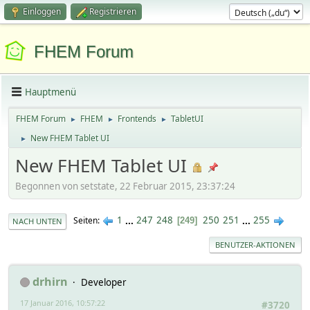
Einloggen
Registrieren
FHEM Forum
Hauptmenü
FHEM Forum
FHEM
Frontends
TabletUI
►
►
►
New FHEM Tablet UI
►
New FHEM Tablet UI
Begonnen von setstate, 22 Februar 2015, 23:37:24
1
...
247
248
250
251
...
255
Seiten
249
NACH UNTEN
BENUTZER-AKTIONEN
drhirn
Developer
17 Januar 2016, 10:57:22
#3720