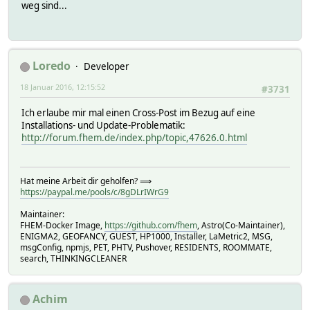
weg sind...
Loredo
Developer
18 Januar 2016, 12:15:52
#3731
Ich erlaube mir mal einen Cross-Post im Bezug auf eine
Installations- und Update-Problematik:
http://forum.fhem.de/index.php/topic,47626.0.html
Hat meine Arbeit dir geholfen? ⟹
https://paypal.me/pools/c/8gDLrIWrG9
Maintainer:
FHEM-Docker Image,
https://github.com/fhem
, Astro(Co-Maintainer),
ENIGMA2, GEOFANCY, GUEST, HP1000, Installer, LaMetric2, MSG,
msgConfig, npmjs, PET, PHTV, Pushover, RESIDENTS, ROOMMATE,
search, THINKINGCLEANER
Achim