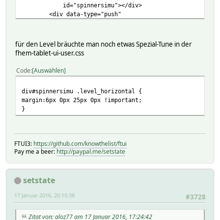
id="spinnersimu"></div>
<div data-type="push"
data-device="dummy1"
data-set-on="volumeUp"
data-background-icon="none"
für den Level bräuchte man noch etwas Spezial-Tune in der
data-off-color="#aaa"
fhem-tablet-ui-user.css
data-icon="fa-volume-up"
class="col-1-5"></div>
Code
Auswählen
</div>
div#spinnersimu .level_horizontal {
margin:6px 0px 25px 0px !important;
}
FTUI3:
https://github.com/knowthelist/ftui
Pay me a beer:
http://paypal.me/setstate
setstate
17 Januar 2016, 20:10:38
#3728
Zitat von: aloz77 am 17 Januar 2016, 17:24:42