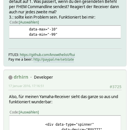
default auf 1. Was passiert, wenn du den gesendeten Befehl
per FHEM Commandline sendest? Reagiert der Receiver dann
auch nur jedes zweite mal?
3.: sollte kein Problem sein. Funktioniert bei mir:
Code
Auswählen
data-max="-10"
data-min="-99"
FTUI3:
https://github.com/knowthelist/ftui
Pay me a beer:
http://paypal.me/setstate
drhirn
Developer
17 Januar 2016, 17:16:51
#3725
Also, für meinen Yamaha-Receiver sieht das ganze so aus und
funktioniert wunderbar:
Code
Auswählen
<div data-type="spinner"
data-device="RXV777"