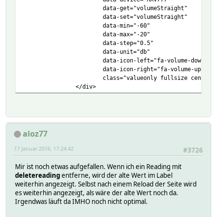
data-get="volumeStraight"
data-set="volumeStraight"
data-min="-60"
data-max="-20"
data-step="0.5"
data-unit="db"
data-icon-left="fa-volume-down"
data-icon-right="fa-volume-up"
class="valueonly fullsize centere
</div>
aloz77
17 Januar 2016, 17:24:42
#3726
Mir ist noch etwas aufgefallen. Wenn ich ein Reading mit
deletereading
entferne, wird der alte Wert im Label
weiterhin angezeigt. Selbst nach einem Reload der Seite wird
es weiterhin angezeigt, als wäre der alte Wert noch da.
Irgendwas läuft da IMHO noch nicht optimal.