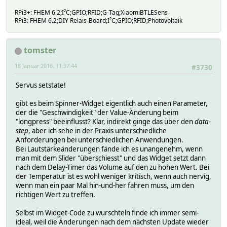
RPi3+: FHEM 6.2;I²C;GPIO;RFID;G-Tag;XiaomiBTLESens
RPi3: FHEM 6.2;DIY Relais-Board;I²C;GPIO;RFID;Photovoltaik
tomster
18 Januar 2016, 11:37:44
#3730
Servus setstate!
gibt es beim Spinner-Widget eigentlich auch einen Parameter,
der die "Geschwindigkeit" der Value-Änderung beim
"longpress" beeinflusst? Klar, indirekt ginge das über den
data-
step
, aber ich sehe in der Praxis unterschiedliche
Anforderungen bei unterschiedlichen Anwendungen.
Bei Lautstärkeänderungen fände ich es unangenehm, wenn
man mit dem Slider "überschiesst" und das Widget setzt dann
nach dem Delay-Timer das Volume auf den zu hohen Wert. Bei
der Temperatur ist es wohl weniger kritisch, wenn auch nervig,
wenn man ein paar Mal hin-und-her fahren muss, um den
richtigen Wert zu treffen.
Selbst im Widget-Code zu wurschteln finde ich immer semi-
ideal, weil die Änderungen nach dem nächsten Update wieder