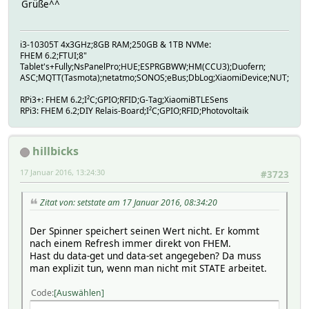
Grüße^^
i3-10305T 4x3GHz;8GB RAM;250GB & 1TB NVMe:
FHEM 6.2;FTUI;8"
Tablet's+Fully;NsPanelPro;HUE;ESPRGBWW;HM(CCU3);Duofern;
ASC;MQTT(Tasmota);netatmo;SONOS;eBus;DbLog;XiaomiDevice;NUT;Modb
RPi3+: FHEM 6.2;I²C;GPIO;RFID;G-Tag;XiaomiBTLESens
RPi3: FHEM 6.2;DIY Relais-Board;I²C;GPIO;RFID;Photovoltaik
hillbicks
17 Januar 2016, 13:24:30
#3723
Zitat von: setstate am 17 Januar 2016, 08:34:20
Der Spinner speichert seinen Wert nicht. Er kommt
nach einem Refresh immer direkt von FHEM.
Hast du data-get und data-set angegeben? Da muss
man explizit tun, wenn man nicht mit STATE arbeitet.
Code
Auswählen