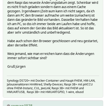
dem Raspi das neueste Änderungsdatum zeigt. Scheinbar wird
es nicht frisch geladen sondern dann aus einem Cache
gezogen. Irgendwann (Zeitraum kann ich nicht sagen, da ich
dann am PC den Browser aufmache um weiterzumachen) ist
dann das geänderte Bild vorhanden. Dasselbe Verhalten habe
ich am PC, so dss ich immer beide am Laufen habe und hoffe,
dass auf einem der Geräte das Bild aktualisiert ist. So ist das
aber sehr umständlich und unbefriedigend.
Habe auch schon den Browser geschlossen und neu gestartet,
aber derselbe Effekt.
Weis jemand, wie man erreichen kann dass die Änderungen
immer sofort sichtbar sind?
Gruß Jürgen
Synology DS720+ mit Docker-Container und Haupt-FHEM, HM-LAN,
Jalousienaktoren HmWired, Shelly-Devices; Raspi 3B+ mit piVCCU
ohne FHEM-Instanz, CUL, JeeLink; Raspi 3B+ mit FHEM und
HMUARTUSB, Raspi 3B+ mit HMUARTGPIO, 1-wire, ebusd
roman1528