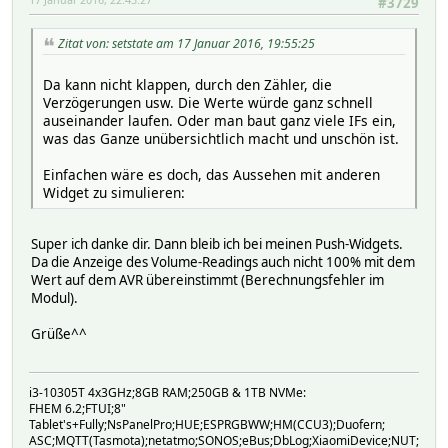
#3729
Zitat von: setstate am 17 Januar 2016, 19:55:25
Da kann nicht klappen, durch den Zähler, die
Verzögerungen usw. Die Werte würde ganz schnell
auseinander laufen. Oder man baut ganz viele IFs ein,
was das Ganze unübersichtlich macht und unschön ist.
Einfachen wäre es doch, das Aussehen mit anderen
Widget zu simulieren:
Super ich danke dir. Dann bleib ich bei meinen Push-Widgets.
Da die Anzeige des Volume-Readings auch nicht 100% mit dem
Wert auf dem AVR übereinstimmt (Berechnungsfehler im
Modul).
Grüße^^
i3-10305T 4x3GHz;8GB RAM;250GB & 1TB NVMe:
FHEM 6.2;FTUI;8"
Tablet's+Fully;NsPanelPro;HUE;ESPRGBWW;HM(CCU3);Duofern;
ASC;MQTT(Tasmota);netatmo;SONOS;eBus;DbLog;XiaomiDevice;NUT;Modb