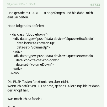
18 Januar 2016, 18:45:39
#3733
Hab gerade mit TABLET UI angefangen und bin dabei mich
einzuarbeiten.
Habe folgendes definiert:
<div class="doublebox-v">
<div data-type="push" data-device="SqueezeBoxRadio"
data-icon="fa-chevron-up"
data-set="volumeUp">
</div>
<div data-type="push" data-device="SqueezeBoxRadio"
data-icon="fa-chevron-down"
data-set="volumeDown">
</div>
</div>
Die PUSH-Tasten funktionieren aber nicht.
Wenn ich dafür SWITCH nehme, geht es. Allerdings bleibt dann
der Knopf hell.
Was mach ich da falsch ?