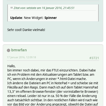
Zitat von: setstate am 16 Januar 2016, 21:45:51
Update
: New Widget:
Spinner
Sehr cool! Danke vielmals!
bmwfan
17 Januar 2016, 12:09:18
#3721
Hallo,
bin immer noch dabei, mir das FTUI einzurichten. Dabei habe
ich ein Problem mit den Aktualisierungen am Tablet bzw. am
PC, wenn ich Änderungen in einer *.html-Datei mache.
Ich ändere die Dateien am PC in NotePad + und schiebe sie mit
Filezilla auf den Raspi. Dann mach ich auf dem Tablet HannsPad
13,3" im offenen Browserfenster (der vorinstallierte Browser)
einen reload. Leider ist nur in ca. 50 % der Fälle die Änderung
auch tatsächlich sichtbar. In den restlichen Fällen wird nach wie
vor das Bild vor der Änderung angezeigt, obwohl die Datei auf