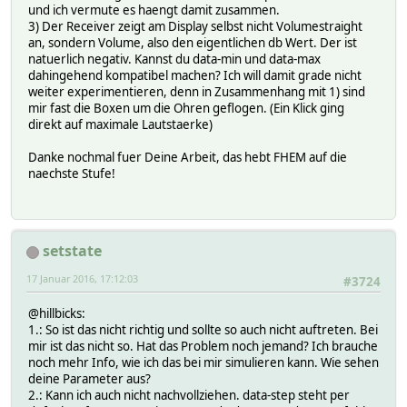
und ich vermute es haengt damit zusammen.
3) Der Receiver zeigt am Display selbst nicht Volumestraight
an, sondern Volume, also den eigentlichen db Wert. Der ist
natuerlich negativ. Kannst du data-min und data-max
dahingehend kompatibel machen? Ich will damit grade nicht
weiter experimentieren, denn in Zusammenhang mit 1) sind
mir fast die Boxen um die Ohren geflogen. (Ein Klick ging
direkt auf maximale Lautstaerke)
Danke nochmal fuer Deine Arbeit, das hebt FHEM auf die
naechste Stufe!
setstate
17 Januar 2016, 17:12:03
#3724
@hillbicks:
1.: So ist das nicht richtig und sollte so auch nicht auftreten. Bei
mir ist das nicht so. Hat das Problem noch jemand? Ich brauche
noch mehr Info, wie ich das bei mir simulieren kann. Wie sehen
deine Parameter aus?
2.: Kann ich auch nicht nachvollziehen. data-step steht per