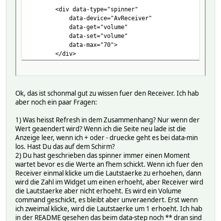
<div data-type="spinner"
data-device="AvReceiver"
data-get="volume"
data-set="volume"
data-max="70">
</div>
Ok, das ist schonmal gut zu wissen fuer den Receiver. Ich hab
aber noch ein paar Fragen:
1) Was heisst Refresh in dem Zusammenhang? Nur wenn der
Wert geaendert wird? Wenn ich die Seite neu lade ist die
Anzeige leer, wenn ich + oder - druecke geht es bei data-min
los. Hast Du das auf dem Schirm?
2) Du hast geschrieben das spinner immer einen Moment
wartet bevor es die Werte an fhem schickt. Wenn ich fuer den
Receiver einmal klicke um die Lautstaerke zu erhoehen, dann
wird die Zahl im Widget um einen erhoeht, aber Receiver wird
die Lautstaerke aber nicht erhoeht. Es wird ein Volume
command geschickt, es bleibt aber unveraendert. Erst wenn
ich zweimal klicke, wird die Lautstaerke um 1 erhoeht. Ich hab
in der README gesehen das beim data-step noch ** dran sind