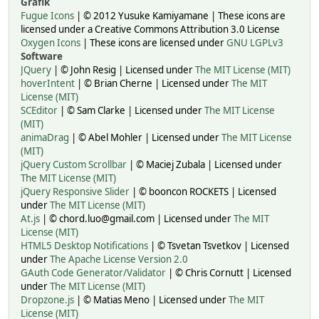
Grafik
Fugue Icons
| © 2012 Yusuke Kamiyamane | These icons are
licensed under a Creative Commons Attribution 3.0 License
Oxygen Icons
| These icons are licensed under
GNU LGPLv3
Software
JQuery
| © John Resig | Licensed under
The MIT License (MIT)
hoverIntent
| © Brian Cherne | Licensed under
The MIT
License (MIT)
SCEditor
| © Sam Clarke | Licensed under
The MIT License
(MIT)
animaDrag
| © Abel Mohler | Licensed under
The MIT License
(MIT)
jQuery Custom Scrollbar
| © Maciej Zubala | Licensed under
The MIT License (MIT)
jQuery Responsive Slider
| © booncon ROCKETS | Licensed
under
The MIT License (MIT)
At.js
| © chord.luo@gmail.com | Licensed under
The MIT
License (MIT)
HTML5 Desktop Notifications
| © Tsvetan Tsvetkov | Licensed
under
The Apache License Version 2.0
GAuth Code Generator/Validator
| © Chris Cornutt | Licensed
under
The MIT License (MIT)
Dropzone.js
| © Matias Meno | Licensed under
The MIT
License (MIT)