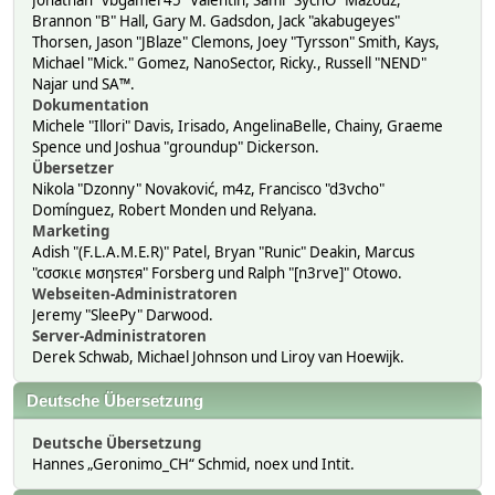
Jonathan "vbgamer45" Valentin, Sami "SychO" Mazouz,
Brannon "B" Hall, Gary M. Gadsdon, Jack "akabugeyes"
Thorsen, Jason "JBlaze" Clemons, Joey "Tyrsson" Smith, Kays,
Michael "Mick." Gomez, NanoSector, Ricky., Russell "NEND"
Najar und SA™.
Dokumentation
Michele "Illori" Davis, Irisado, AngelinaBelle, Chainy, Graeme
Spence und Joshua "groundup" Dickerson.
Übersetzer
Nikola "Dzonny" Novaković, m4z, Francisco "d3vcho"
Domínguez, Robert Monden und Relyana.
Marketing
Adish "(F.L.A.M.E.R)" Patel, Bryan "Runic" Deakin, Marcus
"cσσкιє мσηѕтєя" Forsberg und Ralph "[n3rve]" Otowo.
Webseiten-Administratoren
Jeremy "SleePy" Darwood.
Server-Administratoren
Derek Schwab, Michael Johnson und Liroy van Hoewijk.
Deutsche Übersetzung
Deutsche Übersetzung
Hannes „Geronimo_CH“ Schmid, noex und Intit.