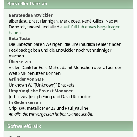
Spezieller Dank an
Beratende Entwickler
albertlast, Brett Flannigan, Mark Rose, René-Gilles "Nao 尚"
Deberdt, tinoest und alle die
auf GitHub etwas beigetragen
haben
.
Beta-Tester
Die unbezahlbaren Wenigen, die unermüdlich Fehler finden,
Feedback geben und die Entwickler noch wahnsinniger
machen.
Übersetzer
Vielen Dank für Eure Mühe, damit Menschen überall auf der
Welt SMF benutzen können.
Gründer von SMF
Unknown W. "[Unknown]" Brackets.
Ursprüngliche Projekt Manager
Jeff Lewis, Joseph Fung und David Recordon.
In Gedenken an
Crip, K@, metallica48423 und Paul_Pauline.
An alle, die wir vergessen haben: Danke schön!
Software/Grafik