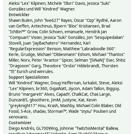
Aleksi "Lex" Kilpinen, Michele "Illori" Davis, Jessica "Suki"
González und Will "Kindred" Wagner.
Entwickler
Shawn Bulen, John "live627" Rayes, Oscar "Ozp" Rydhé, Aaron
van Geffen, Antechinus, Bjoern "Bloc" Kristiansen, Brad
"IchBin™" Grow, Colin Schoen, emanuele, Hendrik Jan
"Compuart" Visser, Jessica "Suki" González, Jon "Sesquipedalian"
Stovell, Juan "JayBachatero" Hernandez, Karl
"RegularExpression" Benson, Matthew "Labradoodle-360"
Kerle, Grudge, Michael "Oldiesmann" Eshom, Michael "Thantos"
Miller, Norv, Peter "Arantor" Spicer, Selman "[SiNaN]" Eser, Shitiz
"Dragooon" Garg, Theodore "Orstio" Hildebrandt, Thorsten
"TE" Eurich und winrules.
Support Spezialisten
Will "Kindred" Wagner, Doug Heffernan, lurkalot, Steve, Aleksi
"Lex" Kilpinen, br360, GigaWatt, ziycon, Adam Tallon, Bigguy,
Bruno "margarett" Alves, CapadY, ChalkCat, Chas Large,
Duncan85, gbsothere, JimM, Justyne, Kat, Kevin
"greyknight17" Hou, Krash, Mashby, Michael Colin Blaber, Old
Fossil, S-Ace, shadav, Storman™, Wade "sησω" Poulsen und
xenovanis.
Customizer
Diego Andrés, GL700Wing, Johnnie "TwitchisMental" Ballew,