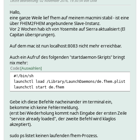
Letzte Bearbeitung
: 02 November 2016, 19:30:54 von UliM
Hallo,
eine ganze Weile lief fhem auf meinem macmini stabil - ist eine
über FHEM2FHEM angebundene Slave-Instanz.
Vor 2 Wochen hab ich von Yosemite auf Sierra aktualisiert (El
Capitan übersprungen).
Auf dem mac ist nun localhost:8083 nicht mehr erreichbar.
Auch ein Aufruf des folgenden "startdaemon-Skripts" bringt
nix mehr:
Code
Auswählen
#!/bin/sh
launchctl load /Library/LaunchDaemons/de.fhem.plist
launchctl start de.fhem
Gebe ich diese Befehle nacheinander im terminal ein,
bekomme ich keine Fehlermeldung.
(erst bei Wiederholung kommt nach Eingabe der ersten Zeile
"service already loaded", der zweite Befehl wird klaglos
akzeptiert).
sudo ps listet keinen laufenden fhem-Prozess.