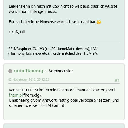
Leider kenn ich mich mit OSX nicht so weit aus, dass ich wüsste,
wo ich nun hinlangen muss.
Für sachdienliche Hinweise wäre ich sehr dankbar
Gruß, Uli
RPi4/Raspbian, CUL V3 (ca. 30 HomeMatic-devices), LAN
(HarmonyHub, alexa etc.). Fördermitglied des FHEM e.V.
rudolfkoenig
Administrator
02 November 2016, 20:12:22
#1
Kannst Du FHEM im Terminal-Fenster "manuell" starten (perl
fhem.pl
fhem.cfg)?
Unabhaengig vom Antwort: "attr global verbose 5" setzen, und
schauen, wie weit FHEM kommt.