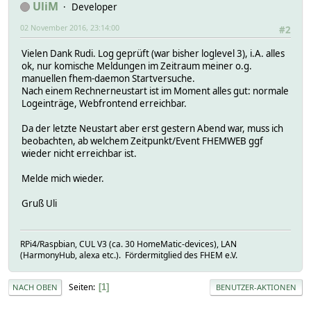
UliM
Developer
02 November 2016, 23:14:00
#2
Vielen Dank Rudi. Log geprüft (war bisher loglevel 3), i.A. alles
ok, nur komische Meldungen im Zeitraum meiner o.g.
manuellen fhem-daemon Startversuche.
Nach einem Rechnerneustart ist im Moment alles gut: normale
Logeinträge, Webfrontend erreichbar.
Da der letzte Neustart aber erst gestern Abend war, muss ich
beobachten, ab welchem Zeitpunkt/Event FHEMWEB ggf
wieder nicht erreichbar ist.
Melde mich wieder.
Gruß Uli
RPi4/Raspbian, CUL V3 (ca. 30 HomeMatic-devices), LAN
(HarmonyHub, alexa etc.). Fördermitglied des FHEM e.V.
Seiten
1
NACH OBEN
BENUTZER-AKTIONEN