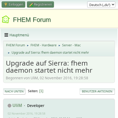
Einloggen
Registrieren
FHEM Forum
Hauptmenü
FHEM Forum
FHEM - Hardware
Server - Mac
►
►
Upgrade auf Sierra: fhem daemon startet nicht mehr
►
Upgrade auf Sierra: fhem
daemon startet nicht mehr
Begonnen von UliM, 02 November 2016, 19:28:58
Seiten
1
NACH UNTEN
BENUTZER-AKTIONEN
UliM
Developer
02 November 2016, 19:28:58