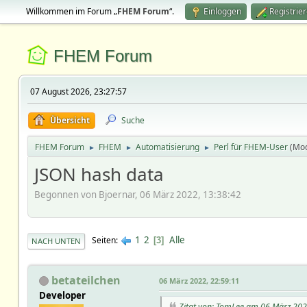
Willkommen im Forum „
FHEM Forum
“.
Einloggen
Registrie
FHEM Forum
07 August 2026, 23:27:57
Übersicht
Suche
FHEM Forum
FHEM
Automatisierung
Perl für FHEM-User
(Mo
►
►
►
JSON hash data
Begonnen von Bjoernar, 06 März 2022, 13:38:42
1
2
Alle
Seiten
3
NACH UNTEN
betateilchen
06 März 2022, 22:59:11
Developer
Zitat von: TomLee am 06 März 202