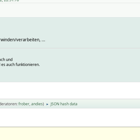
rwinden/verarbeiten, ...
ach und
 es auch funktionieren.
deratoren:
frober
,
andies
)
JSON hash data
►