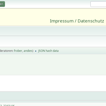
ren
Impressum / Datenschutz
deratoren:
frober
,
andies
)
JSON hash data
►
2, 22:51:16