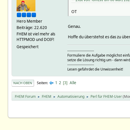
OT
Hero Member
Genau.
Beiträge: 22.620
FHEM ist viel mehr als
Hoffe du überstehst es das zu übe
HTTPMOD und DOIF!
Gespeichert
-----------------------
Formuliere die Aufgabe möglichst einf
setze die Lösung richtig um - dann wird
-----------------------
Lesen gefährdet die Unwissenheit!
1
2
Alle
Seiten
3
NACH OBEN
FHEM Forum
FHEM
Automatisierung
Perl für FHEM-User
(Mo
►
►
►