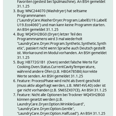
Favoriten (gestest bei Spülmaschine). An BSH gemeldet
31.1.25
Bug: WNC244070 (Washdryer) hat seltsame
Programmnamen
("LaundryCare.WasherDryer.Program.LabelEU19.LabelE
U19.Eco4060") und man kann keine Programm starten.
An BSH gemeldet 31.1.25
Bug: WQ45H2BG0 (Dryer) letzer Teil des
Programmnamens wird 3 mal wiederholt
"LaundryCare.Dryer.Program.Synthetic.Synthetic.Synth
etic", passiert nicht wenn Sprache auch Deutsch gestellt
ist. Workaround im Modul vorhanden. An BSH gemeldet
31.1.25
Bug: HB772G1B1 (Oven) sendet falsche Werte für
Cooking.Oven.Status.CurrentCavityTemperature,
während andere Öfen (z.B. HBG4785B6) korrekte
Werte senden. An BSH gemeldet 31.1.25
Feature: ProcessPhase wird nicht als Event geschickt
(muss aktiv abgefragt werden, z.B. WM14VL40) oder ist
gar nicht vorhanden (z.B. SN65ZX07CE). An BSH 31.1.25
Feature: Nicht alle Optionen bei Trockner WQ45H2BG0
können gesetzt werden (z.B.
LaundryCare.Dryer.Option.WrinkleGuard",
"LaundryCare.Dryer.Option.Gentle",
"LaundryCare.Dryer.Option.HalfLoad"). An BSH 31.1.25