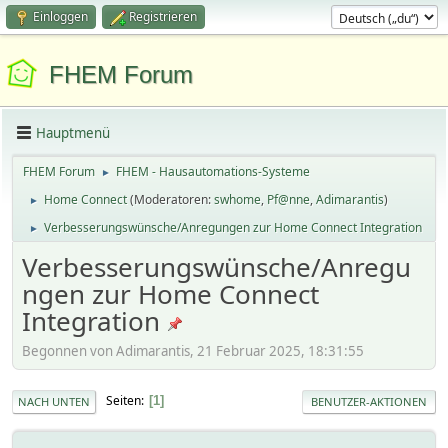
Einloggen
Registrieren
FHEM Forum
Hauptmenü
FHEM Forum
FHEM - Hausautomations-Systeme
►
Home Connect
(Moderatoren:
swhome
,
Pf@nne
,
Adimarantis
)
►
Verbesserungswünsche/Anregungen zur Home Connect Integration
►
Verbesserungswünsche/Anregu
ngen zur Home Connect
Integration
Begonnen von Adimarantis, 21 Februar 2025, 18:31:55
Seiten
1
NACH UNTEN
BENUTZER-AKTIONEN