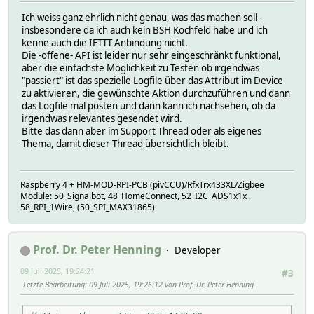
Ich weiss ganz ehrlich nicht genau, was das machen soll -
insbesondere da ich auch kein BSH Kochfeld habe und ich
kenne auch die IFTTT Anbindung nicht.
Die -offene- API ist leider nur sehr eingeschränkt funktional,
aber die einfachste Möglichkeit zu Testen ob irgendwas
"passiert" ist das spezielle Logfile über das Attribut im Device
zu aktivieren, die gewünschte Aktion durchzuführen und dann
das Logfile mal posten und dann kann ich nachsehen, ob da
irgendwas relevantes gesendet wird.
Bitte das dann aber im Support Thread oder als eigenes
Thema, damit dieser Thread übersichtlich bleibt.
Raspberry 4 + HM-MOD-RPI-PCB (pivCCU)/RfxTrx433XL/Zigbee
Module: 50_Signalbot, 48_HomeConnect, 52_I2C_ADS1x1x ,
58_RPI_1Wire, (50_SPI_MAX31865)
Prof. Dr. Peter Henning
Developer
09 Juli 2025, 19:24:21
#3
Letzte Bearbeitung
: 09 Juli 2025, 19:26:12 von Prof. Dr. Peter Henning