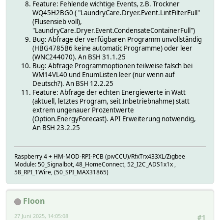
Feature: Fehlende wichtige Events, z.B. Trockner
WQ45H2BG0 ( "LaundryCare.Dryer.Event.LintFilterFull"
(Flusensieb voll),
"LaundryCare.Dryer.Event.CondensateContainerFull")
Bug: Abfrage der verfügbaren Programm unvollständig
(HBG4785B6 keine automatic Programme) oder leer
(WNC244070). An BSH 31.1.25
Bug: Abfrage Programmoptionen teilweise falsch bei
WM14VL40 und EnumListen leer (nur wenn auf
Deutsch?). An BSH 12.2.25
Feature: Abfrage der echten Energiewerte in Watt
(aktuell, letztes Program, seit Inbetriebnahme) statt
extrem ungenauer Prozentwerte
(Option.EnergyForecast). API Erweiterung notwendig,
An BSH 23.2.25
Raspberry 4 + HM-MOD-RPI-PCB (pivCCU)/RfxTrx433XL/Zigbee
Module: 50_Signalbot, 48_HomeConnect, 52_I2C_ADS1x1x ,
58_RPI_1Wire, (50_SPI_MAX31865)
Floon
27 Juni 2025, 14:05:08
#1