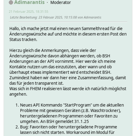
Adimarantis
Moderator
21 Februar 2025, 18:31:55
Letzte Bearbeitung
: 23 Februar 2025, 10:15:08 von Adimarantis
Hallo, ich mache jetzt mal einen neuen Sammelthread für die
Änderungswünsche auf und möchte in diesem ersten Post den
Status tracken.
Hierzu gleich die Anmerkungen, dass viele der
Änderungswünsche davon abhängen werden, ob BSH
Änderungen an der API vornimmt. Hier werde ich meine
Kontakte nutzen um das einzutüten, aber wann und ob
überhaupt etwas implementiert wird entscheidet BSH.
Zumindest haben wir dann hier eine Zusammenfassung, damit
das für jeden transparent ist.
Was sich in FHEM realisieren lässt werde ich natürlich möglichst
angehen.
Neues API Kommando "StartProgram" um die aktuellen
Probleme mit gewissen Geräten (z.B. Waschtrockner),
heruntergeladenen Programmen oder Favoriten zu
umgehen. An BSH gemeldet 31.1.25
Bug: Favoriten oder heruntergeladene Programme
lassen sich nicht starten. Workaround im Modul für