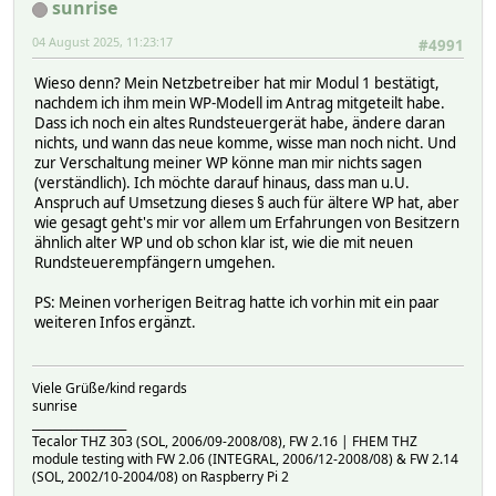
sunrise
04 August 2025, 11:23:17
#4991
Wieso denn? Mein Netzbetreiber hat mir Modul 1 bestätigt,
nachdem ich ihm mein WP-Modell im Antrag mitgeteilt habe.
Dass ich noch ein altes Rundsteuergerät habe, ändere daran
nichts, und wann das neue komme, wisse man noch nicht. Und
zur Verschaltung meiner WP könne man mir nichts sagen
(verständlich). Ich möchte darauf hinaus, dass man u.U.
Anspruch auf Umsetzung dieses § auch für ältere WP hat, aber
wie gesagt geht's mir vor allem um Erfahrungen von Besitzern
ähnlich alter WP und ob schon klar ist, wie die mit neuen
Rundsteuerempfängern umgehen.
PS: Meinen vorherigen Beitrag hatte ich vorhin mit ein paar
weiteren Infos ergänzt.
Viele Grüße/kind regards
sunrise
_________________
Tecalor THZ 303 (SOL, 2006/09-2008/08), FW 2.16 | FHEM THZ
module testing with FW 2.06 (INTEGRAL, 2006/12-2008/08) & FW 2.14
(SOL, 2002/10-2004/08) on Raspberry Pi 2