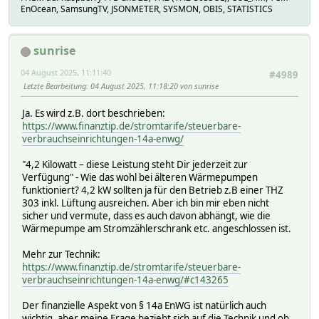
EnOcean, SamsungTV, JSONMETER, SYSMON, OBIS, STATISTICS
sunrise
04 August 2025, 11:11:40
#4989
Letzte Bearbeitung
: 04 August 2025, 11:18:20 von sunrise
Ja. Es wird z.B. dort beschrieben:
https://www.finanztip.de/stromtarife/steuerbare-
verbrauchseinrichtungen-14a-enwg/
"4,2 Kilowatt – diese Leistung steht Dir jederzeit zur
Verfügung" - Wie das wohl bei älteren Wärmepumpen
funktioniert? 4,2 kW sollten ja für den Betrieb z.B einer THZ
303 inkl. Lüftung ausreichen. Aber ich bin mir eben nicht
sicher und vermute, dass es auch davon abhängt, wie die
Wärmepumpe am Stromzählerschrank etc. angeschlossen ist.
Mehr zur Technik:
https://www.finanztip.de/stromtarife/steuerbare-
verbrauchseinrichtungen-14a-enwg/#c143265
Der finanzielle Aspekt von § 14a EnWG ist natürlich auch
wichtig, aber meine Frage bezieht sich auf die Technik und ob