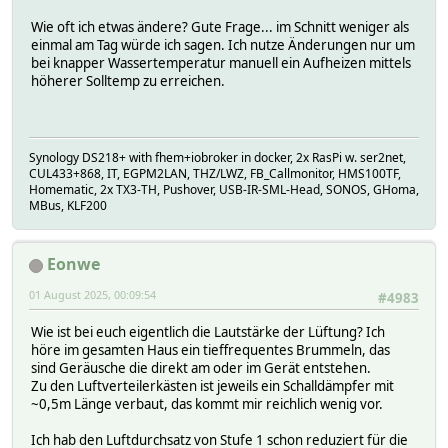
Wie oft ich etwas ändere? Gute Frage... im Schnitt weniger als
einmal am Tag würde ich sagen. Ich nutze Änderungen nur um
bei knapper Wassertemperatur manuell ein Aufheizen mittels
höherer Solltemp zu erreichen.
Synology DS218+ with fhem+iobroker in docker, 2x RasPi w. ser2net,
CUL433+868, IT, EGPM2LAN, THZ/LWZ, FB_Callmonitor, HMS100TF,
Homematic, 2x TX3-TH, Pushover, USB-IR-SML-Head, SONOS, GHoma,
MBus, KLF200
Eonwe
01 August 2025, 00:09:54
#4983
Wie ist bei euch eigentlich die Lautstärke der Lüftung? Ich
höre im gesamten Haus ein tieffrequentes Brummeln, das
sind Geräusche die direkt am oder im Gerät entstehen.
Zu den Luftverteilerkästen ist jeweils ein Schalldämpfer mit
~0,5m Länge verbaut, das kommt mir reichlich wenig vor.
Ich hab den Luftdurchsatz von Stufe 1 schon reduziert für die