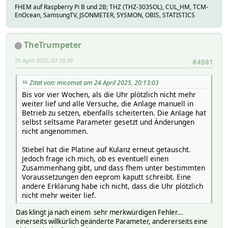
FHEM auf Raspberry Pi B und 2B; THZ (THZ-303SOL), CUL_HM, TCM-
EnOcean, SamsungTV, JSONMETER, SYSMON, OBIS, STATISTICS
TheTrumpeter
25 April 2025, 07:10:39
#4981
Zitat von: micomat am 24 April 2025, 20:13:03
Bis vor vier Wochen, als die Uhr plötzlich nicht mehr
weiter lief und alle Versuche, die Anlage manuell in
Betrieb zu setzen, ebenfalls scheiterten. Die Anlage hat
selbst seltsame Parameter gesetzt und Änderungen
nicht angenommen.
Stiebel hat die Platine auf Kulanz erneut getauscht.
Jedoch frage ich mich, ob es eventuell einen
Zusammenhang gibt, und dass fhem unter bestimmten
Voraussetzungen den eeprom kaputt schreibt. Eine
andere Erklärung habe ich nicht, dass die Uhr plötzlich
nicht mehr weiter lief.
Das klingt ja nach einem sehr merkwürdigen Fehler...
einerseits willkürlich geänderte Parameter, andererseits eine