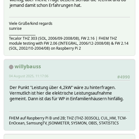
jemand damit schon Erfahrungen hat.
Viele Grüße/kind regards
sunrise
_________________
Tecalor THZ 303 (SOL, 2006/09-2008/08), FW 2.16 | FHEM THZ
module testing with FW 2.06 (INTEGRAL, 2006/12-2008/08) & FW 2.14
(SOL, 2002/10-2004/08) on Raspberry Pi 2
willybauss
04 August 2025, 11:17:06
#4990
Der Punkt "Leistung über 4,2kW" wäre zu hinterfragen.
Vermutlich ist hier die elektrische Leistungsaufnahme
gemeint. Dann ist das für WP in Einfamilienhäusern hinfällig.
FHEM auf Raspberry Pi B und 2B; THZ (THZ-303SOL), CUL_HM, TCM-
EnOcean, SamsungTV, JSONMETER, SYSMON, OBIS, STATISTICS