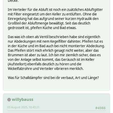
Decke.
Im Verteiler für die Abluft ist noch ein zuätzliches Abluftgitter
mit Filter eingesetzt um den Keller zu entlüften. Ohne die
Einregelung hat das aufgrund seiner kurzen Hydraulik den
Großteil der Abluftmenge bewältigt. Seit das deutlich
gedrosselt ist, pfeifen Küche und Bad etwas.
Das was ich oben als Ventil beschrieben habe sind eigentlich
nur Abdeckungen mit nem Kegelfilter dahinter. Pfeifen tut es
in der Küche und im Bad auch bei nicht montierter Abdeckung.
Das Pfeifen stört mich ehrlich gesagt nicht weiter, aber das
Brummen ist aber zu laut. Ich bin mir ziemlich sicher, dass es
von der Anlage selbst kommt, das Geräusch ist im Keller
(Aufstellort) ebenfalls deutlich zu hören und die
Wickelfalzrohre und Verteiler vibrieren merklich.
Was für Schalldämpfer sind bei dir verbaut, Art und Länge?
willybauss
03 August 2025, 10:43:21
#4986