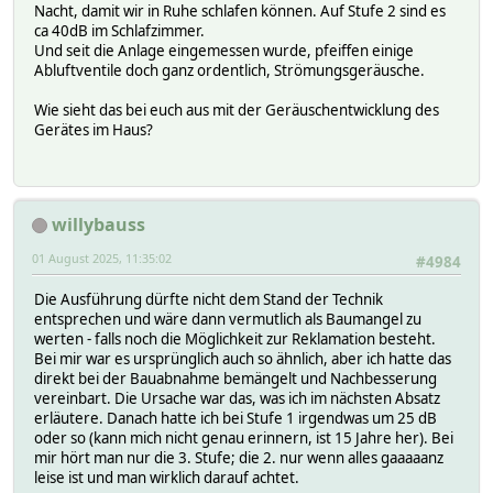
Nacht, damit wir in Ruhe schlafen können. Auf Stufe 2 sind es
ca 40dB im Schlafzimmer.
Und seit die Anlage eingemessen wurde, pfeiffen einige
Abluftventile doch ganz ordentlich, Strömungsgeräusche.
Wie sieht das bei euch aus mit der Geräuschentwicklung des
Gerätes im Haus?
willybauss
01 August 2025, 11:35:02
#4984
Die Ausführung dürfte nicht dem Stand der Technik
entsprechen und wäre dann vermutlich als Baumangel zu
werten - falls noch die Möglichkeit zur Reklamation besteht.
Bei mir war es ursprünglich auch so ähnlich, aber ich hatte das
direkt bei der Bauabnahme bemängelt und Nachbesserung
vereinbart. Die Ursache war das, was ich im nächsten Absatz
erläutere. Danach hatte ich bei Stufe 1 irgendwas um 25 dB
oder so (kann mich nicht genau erinnern, ist 15 Jahre her). Bei
mir hört man nur die 3. Stufe; die 2. nur wenn alles gaaaaanz
leise ist und man wirklich darauf achtet.