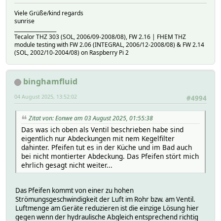
Viele Grüße/kind regards
sunrise
_________________
Tecalor THZ 303 (SOL, 2006/09-2008/08), FW 2.16 | FHEM THZ
module testing with FW 2.06 (INTEGRAL, 2006/12-2008/08) & FW 2.14
(SOL, 2002/10-2004/08) on Raspberry Pi 2
binghamfluid
04 August 2025, 13:52:02
#4994
Zitat von: Eonwe am 03 August 2025, 01:55:38
Das was ich oben als Ventil beschrieben habe sind
eigentlich nur Abdeckungen mit nem Kegelfilter
dahinter. Pfeifen tut es in der Küche und im Bad auch
bei nicht montierter Abdeckung. Das Pfeifen stört mich
ehrlich gesagt nicht weiter...
Das Pfeifen kommt von einer zu hohen
Strömungsgeschwindigkeit der Luft im Rohr bzw. am Ventil.
Luftmenge am Geräte reduzieren ist die einzige Lösung hier
gegen wenn der hydraulische Abgleich entsprechend richtig