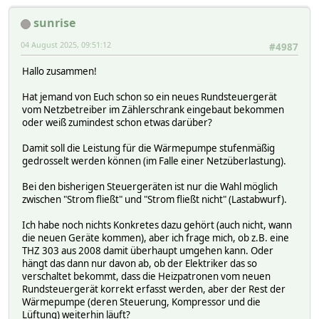
sunrise
04 August 2025, 09:51:12
#4987
Hallo zusammen!
Hat jemand von Euch schon so ein neues Rundsteuergerät
vom Netzbetreiber im Zählerschrank eingebaut bekommen
oder weiß zumindest schon etwas darüber?
Damit soll die Leistung für die Wärmepumpe stufenmäßig
gedrosselt werden können (im Falle einer Netzüberlastung).
Bei den bisherigen Steuergeräten ist nur die Wahl möglich
zwischen "Strom fließt" und "Strom fließt nicht" (Lastabwurf).
Ich habe noch nichts Konkretes dazu gehört (auch nicht, wann
die neuen Geräte kommen), aber ich frage mich, ob z.B. eine
THZ 303 aus 2008 damit überhaupt umgehen kann. Oder
hängt das dann nur davon ab, ob der Elektriker das so
verschaltet bekommt, dass die Heizpatronen vom neuen
Rundsteuergerät korrekt erfasst werden, aber der Rest der
Wärmepumpe (deren Steuerung, Kompressor und die
Lüftung) weiterhin läuft?