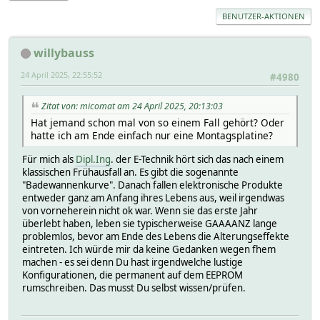
BENUTZER-AKTIONEN
willybauss
24 April 2025, 22:55:52
#4980
Zitat von: micomat am 24 April 2025, 20:13:03
Hat jemand schon mal von so einem Fall gehört? Oder
hatte ich am Ende einfach nur eine Montagsplatine?
Für mich als
Dipl.Ing
. der E-Technik hört sich das nach einem
klassischen Frühausfall an. Es gibt die sogenannte
"Badewannenkurve". Danach fallen elektronische Produkte
entweder ganz am Anfang ihres Lebens aus, weil irgendwas
von vorneherein nicht ok war. Wenn sie das erste Jahr
überlebt haben, leben sie typischerweise GAAAANZ lange
problemlos, bevor am Ende des Lebens die Alterungseffekte
eintreten. Ich würde mir da keine Gedanken wegen fhem
machen - es sei denn Du hast irgendwelche lustige
Konfigurationen, die permanent auf dem EEPROM
rumschreiben. Das musst Du selbst wissen/prüfen.