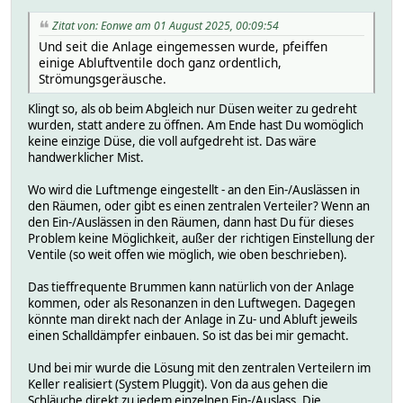
Zitat von: Eonwe am 01 August 2025, 00:09:54
Und seit die Anlage eingemessen wurde, pfeiffen
einige Abluftventile doch ganz ordentlich,
Strömungsgeräusche.
Klingt so, als ob beim Abgleich nur Düsen weiter zu gedreht
wurden, statt andere zu öffnen. Am Ende hast Du womöglich
keine einzige Düse, die voll aufgedreht ist. Das wäre
handwerklicher Mist.
Wo wird die Luftmenge eingestellt - an den Ein-/Auslässen in
den Räumen, oder gibt es einen zentralen Verteiler? Wenn an
den Ein-/Auslässen in den Räumen, dann hast Du für dieses
Problem keine Möglichkeit, außer der richtigen Einstellung der
Ventile (so weit offen wie möglich, wie oben beschrieben).
Das tieffrequente Brummen kann natürlich von der Anlage
kommen, oder als Resonanzen in den Luftwegen. Dagegen
könnte man direkt nach der Anlage in Zu- und Abluft jeweils
einen Schalldämpfer einbauen. So ist das bei mir gemacht.
Und bei mir wurde die Lösung mit den zentralen Verteilern im
Keller realisiert (System Pluggit). Von da aus gehen die
Schläuche direkt zu jedem einzelnen Ein-/Auslass. Die