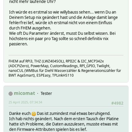
nicht mehr laufende Uhr?
Ich würde es erstmal so wie willybauss sehen... wenn Du an
Deinem Setup nix geändert hast und die Anlage damit lange
fehlerfrei lief, würde ich erstmal nicht von einem Einfluss
durch FHEM ausgehen.
Wie oft Du Parameter änderst, musst Du selbst wissen. Bei
höchstens ein paar pro Tag sollte so schnell definitiv nix
passieren.
FHEM auf RPi3, THZ (LWZ404SOL), RPII2C & I2C_MCP342x
(ADCPiZero), PowerMap, CustomReadings, RPI_GPIO, Twilight,
nanoCUL (WMBus für Diehl Wasserzähler & Regenerationszähler für
BWT AqaSmart), ESPEasy, TPLinkHS110
micomat
Tester
25 April 2025, 07:34:34
#4982
Danke euch
Das ist zumindest mal etwas beruhigend.
Ich hab nichts geändert. Nach dem ersten Tausch der Platine
hatte ich Probleme, die Daten auszulesen, musste etwas mit
den Firmware-Attributen spielen bis es lief.