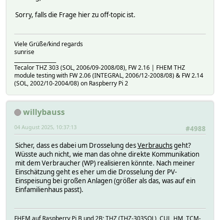
Sorry, falls die Frage hier zu off-topic ist.
Viele Grüße/kind regards
sunrise
_________________
Tecalor THZ 303 (SOL, 2006/09-2008/08), FW 2.16 | FHEM THZ
module testing with FW 2.06 (INTEGRAL, 2006/12-2008/08) & FW 2.14
(SOL, 2002/10-2004/08) on Raspberry Pi 2
willybauss
04 August 2025, 10:37:13
#4988
Sicher, dass es dabei um Drosselung des
Verbrauchs
geht?
Wüsste auch nicht, wie man das ohne direkte Kommunikation
mit dem Verbraucher (WP) realisieren könnte. Nach meiner
Einschätzung geht es eher um die Drosselung der PV-
Einspeisung bei großen Anlagen (größer als das, was auf ein
Einfamilienhaus passt).
FHEM auf Raspberry Pi B und 2B; THZ (THZ-303SOL), CUL_HM, TCM-