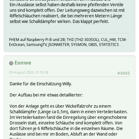
Ein-/Auslässe selbst haben deshalb keine pfeifenden Ventile
uns sind komplett offen. Der Leitungsweg dazwischen ist mit
Riffelschläuchen realisiert, die bei mehreren Metern Länge
selbst wie Schalldämpfer wirken. Das klappt perfekt.
FHEM auf Raspberry Pi B und 2B; THZ (THZ-303SOL), CUL_HM, TCM-
EnOcean, SamsungTV, JSONMETER, SYSMON, OBIS, STATISTICS
Eonwe
03 August 2025, 01:55:38
#4985
Danke für die Einschätzung Willy.
Der Aufbau bei mir etwas detaillierter:
Von der Anlage geht es über Wickelfalzrohr zu einem
Schalldämpfer (Länge ca 0,5m), dann in einen Verteilerkasten.
Im Verteilerkasten fand die Einregelung über eingeschobene
Drosseln statt, einzelne Schläuche sind komplett offen. Von
dort führen je 6 Riffelschläuche in die einzelnen Räume. Die
Auslässe sind bei mir im Boden, Abluft an der Wand oder