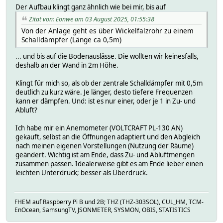
Der Aufbau klingt ganz ähnlich wie bei mir, bis auf
Zitat von: Eonwe am 03 August 2025, 01:55:38
Von der Anlage geht es über Wickelfalzrohr zu einem
Schalldämpfer (Länge ca 0,5m)
... und bis auf die Bodenauslässe. Die wollten wir keinesfalls,
deshalb an der Wand in 2m Höhe.
Klingt für mich so, als ob der zentrale Schalldämpfer mit 0,5m
deutlich zu kurz wäre. Je länger, desto tiefere Frequenzen
kann er dämpfen. Und: ist es nur einer, oder je 1 in Zu- und
Abluft?
Ich habe mir ein Anemometer (VOLTCRAFT PL-130 AN)
gekauft, selbst an die Öffnungen adaptiert und den Abgleich
nach meinen eigenen Vorstellungen (Nutzung der Räume)
geändert. Wichtig ist am Ende, dass Zu- und Abluftmengen
zusammen passen. Idealerweise gibt es am Ende lieber einen
leichten Unterdruck; besser als Überdruck.
FHEM auf Raspberry Pi B und 2B; THZ (THZ-303SOL), CUL_HM, TCM-
EnOcean, SamsungTV, JSONMETER, SYSMON, OBIS, STATISTICS