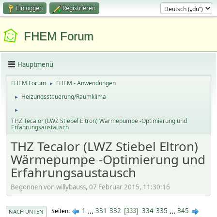
Einloggen
Registrieren
FHEM Forum
Hauptmenü
FHEM Forum
FHEM - Anwendungen
►
Heizungssteuerung/Raumklima
►
►
THZ Tecalor (LWZ Stiebel Eltron) Wärmepumpe -Optimierung und
Erfahrungsaustausch
THZ Tecalor (LWZ Stiebel Eltron)
Wärmepumpe -Optimierung und
Erfahrungsaustausch
Begonnen von willybauss, 07 Februar 2015, 11:30:16
1
...
331
332
334
335
...
345
Seiten
333
NACH UNTEN