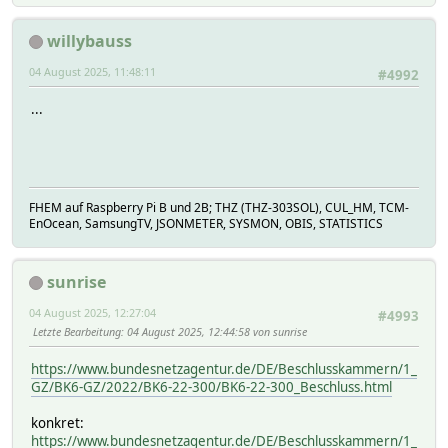
willybauss
04 August 2025, 11:48:11
#4992
...
FHEM auf Raspberry Pi B und 2B; THZ (THZ-303SOL), CUL_HM, TCM-
EnOcean, SamsungTV, JSONMETER, SYSMON, OBIS, STATISTICS
sunrise
04 August 2025, 12:27:04
#4993
Letzte Bearbeitung
: 04 August 2025, 12:44:58 von sunrise
https://www.bundesnetzagentur.de/DE/Beschlusskammern/1_
GZ/BK6-GZ/2022/BK6-22-300/BK6-22-300_Beschluss.html
konkret:
https://www.bundesnetzagentur.de/DE/Beschlusskammern/1_