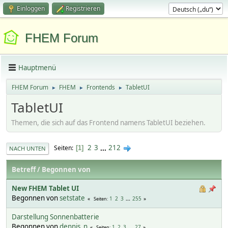
Einloggen
Registrieren
FHEM Forum
Hauptmenü
FHEM Forum
FHEM
Frontends
TabletUI
►
►
►
TabletUI
Themen, die sich auf das Frontend namens TabletUI beziehen.
2
3
...
212
Seiten
1
NACH UNTEN
Betreff
/
Begonnen von
New FHEM Tablet UI
Begonnen von
setstate
1
2
3
...
255
Seiten
Darstellung Sonnenbatterie
Begonnen von
dennis_n
1
2
3
...
27
Seiten