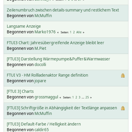
Zeilenumbruch zwischen details-summary und restlichem Text
Begonnen von
McMuffin
Langsame Anzeige
Begonnen von
Marko1976
1
2
Alle
Seiten
FTUI3 Chart: Jahresübergreifende Anzeige bleibt leer
Begonnen von
M.Piet
[FTUI3] Darstellung Wärmepumpe&Puffer&Warmwasser
Begonnen von
docolli
FTUI V3 - HM Rollladenaktor Range definition
Begonnen von
jopare
[FTUI 3] Charts
Begonnen von
grossmaggul
1
2
3
...
25
Seiten
[FTUI3] Schriftgröße in Abhängigkeit der Textlänge anpassen
Begonnen von
McMuffin
[FTUI3] Default-Farbe / Helligkeit ändern
Begonnen von
caldir65