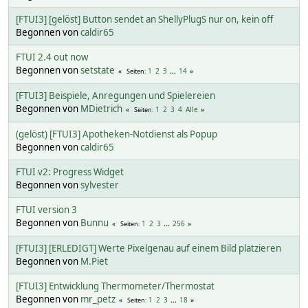
[FTUI3] [gelöst] Button sendet an ShellyPlugS nur on, kein off
Begonnen von
caldir65
FTUI 2.4 out now
Begonnen von
setstate
1
2
3
...
14
Seiten
[FTUI3] Beispiele, Anregungen und Spielereien
Begonnen von
MDietrich
1
2
3
4
Alle
Seiten
(gelöst) [FTUI3] Apotheken-Notdienst als Popup
Begonnen von
caldir65
FTUI v2: Progress Widget
Begonnen von
sylvester
FTUI version 3
Begonnen von
Bunnu
1
2
3
...
256
Seiten
[FTUI3] [ERLEDIGT] Werte Pixelgenau auf einem Bild platzieren
Begonnen von
M.Piet
[FTUI3] Entwicklung Thermometer/Thermostat
Begonnen von
mr_petz
1
2
3
...
18
Seiten