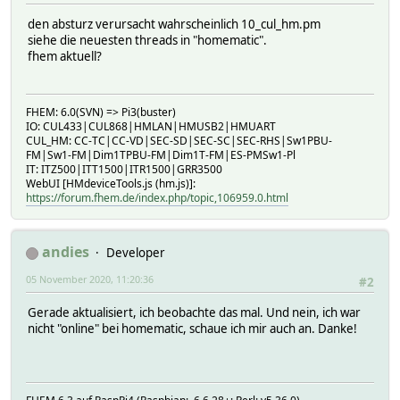
den absturz verursacht wahrscheinlich 10_cul_hm.pm
siehe die neuesten threads in "homematic".
fhem aktuell?
FHEM: 6.0(SVN) => Pi3(buster)
IO: CUL433|CUL868|HMLAN|HMUSB2|HMUART
CUL_HM: CC-TC|CC-VD|SEC-SD|SEC-SC|SEC-RHS|Sw1PBU-
FM|Sw1-FM|Dim1TPBU-FM|Dim1T-FM|ES-PMSw1-Pl
IT: ITZ500|ITT1500|ITR1500|GRR3500
WebUI [HMdeviceTools.js (hm.js)]:
https://forum.fhem.de/index.php/topic,106959.0.html
andies
Developer
05 November 2020, 11:20:36
#2
Gerade aktualisiert, ich beobachte das mal. Und nein, ich war
nicht "online" bei homematic, schaue ich mir auch an. Danke!