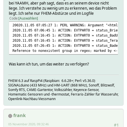
bei YAAMH, aber pah sagt, dass es an seinem device nicht
liege. Ich verstehe zu wenig um zu erkennen, wo das Problem
liegt. Ich sehe nur FHEM-Abstürze und im Logfile
Code
Auswählen
20020.11.05 07:05:27 1: PERL WARNING: Argument "<html>3</
2020.11.05 07:06:45 1: ACTION: EVTPART0 = status_Briefkas
2020.11.05 07:16:45 1: ACTION: EVTPART0 = status_BadUnten
2020.11.05 07:16:45 1: ACTION: EVTPART0 = status_Terassen
2020.11.05 07:26:45 1: ACTION: EVTPART0 = status_Badezimm
Reference to nonexistent group in regex; marked by <-- HE
Was kann ich tun, um das weiter zu verfolgen?
FHEM 6.3 auf RaspPi4 (Raspbian: 6.6.28+; Perl: v5.36.0)
SIGNALduino (433 MHz) und HM-UART (868 MHz), Sonoff, Blitzwolf,
Somfy RTS, CAME-Gartentor, Volkszähler, Keyence-Sensor,
Homematic-Sensoren und -thermostat, Ferraris-Zähler für Wasseruhr,
Openlink-Nachbau Viessmann
frank
05 November 2020, 09:32:46
#1