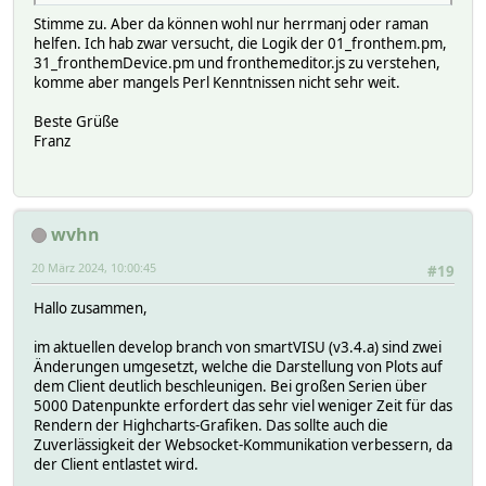
Stimme zu. Aber da können wohl nur herrmanj oder raman
helfen. Ich hab zwar versucht, die Logik der 01_fronthem.pm,
31_fronthemDevice.pm und fronthemeditor.js zu verstehen,
komme aber mangels Perl Kenntnissen nicht sehr weit.
Beste Grüße
Franz
wvhn
20 März 2024, 10:00:45
#19
Hallo zusammen,
im aktuellen develop branch von smartVISU (v3.4.a) sind zwei
Änderungen umgesetzt, welche die Darstellung von Plots auf
dem Client deutlich beschleunigen. Bei großen Serien über
5000 Datenpunkte erfordert das sehr viel weniger Zeit für das
Rendern der Highcharts-Grafiken. Das sollte auch die
Zuverlässigkeit der Websocket-Kommunikation verbessern, da
der Client entlastet wird.