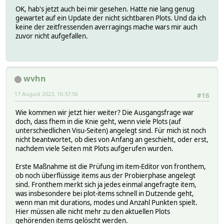
OK, hab's jetzt auch bei mir gesehen. Hatte nie lang genug
gewartet auf ein Update der nicht sichtbaren Plots. Und da ich
keine der zeitfressenden averragings mache wars mir auch
zuvor nicht aufgefallen.
wvhn
17 August 2023, 16:37:56
#16
Wie kommen wir jetzt hier weiter? Die Ausgangsfrage war
doch, dass fhem in die Knie geht, wenn viele Plots (auf
unterschiedlichen Visu-Seiten) angelegt sind. Für mich ist noch
nicht beantwortet, ob dies von Anfang an geschieht, oder erst,
nachdem viele Seiten mit Plots aufgerufen wurden.
Erste Maßnahme ist die Prüfung im item-Editor von fronthem,
ob noch überflüssige items aus der Probierphase angelegt
sind. Fronthem merkt sich ja jedes einmal angefragte item,
was insbesondere bei plot-items schnell in Dutzende geht,
wenn man mit durations, modes und Anzahl Punkten spielt.
Hier müssen alle nicht mehr zu den aktuellen Plots
gehörenden items gelöscht werden.