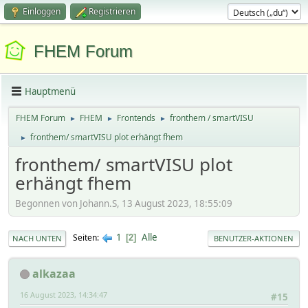
Einloggen
Registrieren
FHEM Forum
Hauptmenü
FHEM Forum
FHEM
Frontends
fronthem / smartVISU
►
►
►
fronthem/ smartVISU plot erhängt fhem
►
fronthem/ smartVISU plot
erhängt fhem
Begonnen von Johann.S, 13 August 2023, 18:55:09
1
Alle
Seiten
2
NACH UNTEN
BENUTZER-AKTIONEN
alkazaa
16 August 2023, 14:34:47
#15