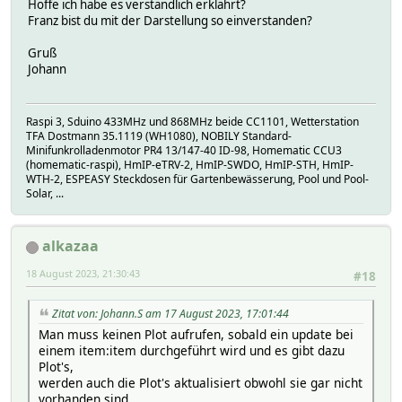
Hoffe ich habe es verständlich erklährt?
Franz bist du mit der Darstellung so einverstanden?
Gruß
Johann
Raspi 3, Sduino 433MHz und 868MHz beide CC1101, Wetterstation
TFA Dostmann 35.1119 (WH1080), NOBILY Standard-
Minifunkrolladenmotor PR4 13/147-40 ID-98, Homematic CCU3
(homematic-raspi), HmIP-eTRV-2, HmIP-SWDO, HmIP-STH, HmIP-
WTH-2, ESPEASY Steckdosen für Gartenbewässerung, Pool und Pool-
Solar, ...
alkazaa
18 August 2023, 21:30:43
#18
Zitat von: Johann.S am 17 August 2023, 17:01:44
Man muss keinen Plot aufrufen, sobald ein update bei
einem item:item durchgeführt wird und es gibt dazu
Plot's,
werden auch die Plot's aktualisiert obwohl sie gar nicht
vorhanden sind.