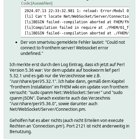
Code
Auswählen
2024.07.13 22:33:32.981 1: reload: Error:Modul 01_fr
[li] Can't locate Net/WebSocket/Server/Connection.pm
[li]BEGIN failed--compilation aborted at FHEM/fhwebs
[li]Compilation failed in require at ./FHEM/01_front
[li]BEGIN failed--compilation aborted at ./FHEM/01_f
Der von smartvisu gemeldete Fehler lautet: "Could not
connect to fronthem server! Websocket error
undefined."
Ich merkte erst durch den Log Eintrag, dass ich jetzt auf Perl
Version 5.36 war: Vor dem update auf bookworm lief perl
5.32.1 und es gab nur die Verzeichnisse wie z.B.
"/usr/share/perl/5.32.1". Ich habe dann, gemäß dem Kapitel
"fronthem Installation" im FHEM wiki ein update von fronthem
versucht: "sudo cpanm Net::WebSocket::Server" und "sudo
cpanm JSON". Danach existierte auch das Verzeichnis
"/usr/share/perl/5.36.0", sowie darunter auch
Net/WebSocket/Server/Connection.pm.
Geholfen hat es aber nichts (auch nicht Erteilen von execute
Rechten an 'Connection.pm'). Port 2121 ist nicht anderweitig in
Benutzung.