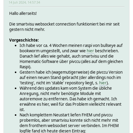
14 Juli 2024, 14:57:34
Hallo allerseits!
Die smartvisu websocket connection funktioniert bei mir seit
gestern nicht mehr.
Vorgeschichte:
Ich habe vor ca. 4 Wochen meinen raspi von bullseye auf
bookworm umgestellt, und zwar wie
hier
beschrieben.
Danach lief alles wie gehabt, auch smartvisu und die
Homematic-Software über pivccu (alles auf dem gleichen
Raspi).
Gestern habe ich (wagemutigerweise) die pivccu Version
auf einen neuen Stand gebracht (der allerdings noch im
'testing', nicht im 'stable' repository liegt, s.
hier
).
Während des updates kam vom System die übliche
Anregung, nicht mehr benötigte Module mit
autoremove zu entfernen. Das habe ich gemacht. Ich
erwähne es hier, weil für das Problem vielleicht relevant
ist.
Nach komplettem Neustart liefen FHEM und pivccu
probemlos, aber smartvisu konnte sich nicht mehr mit
dem fronthem websocket server verbinden. Im FHEM
logfile fand ich heute diesen Eintrag: