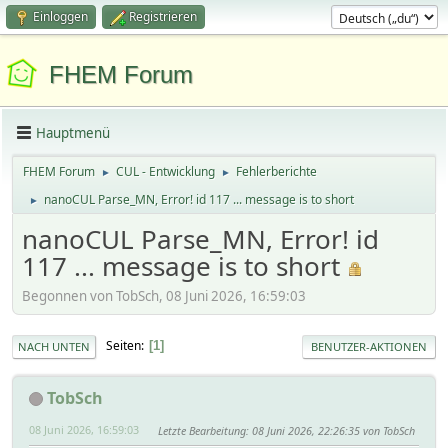
Einloggen
Registrieren
FHEM Forum
Hauptmenü
FHEM Forum
CUL - Entwicklung
Fehlerberichte
►
►
nanoCUL Parse_MN, Error! id 117 ... message is to short
►
nanoCUL Parse_MN, Error! id
117 ... message is to short
Begonnen von TobSch, 08 Juni 2026, 16:59:03
Seiten
1
NACH UNTEN
BENUTZER-AKTIONEN
TobSch
08 Juni 2026, 16:59:03
Letzte Bearbeitung
: 08 Juni 2026, 22:26:35 von TobSch