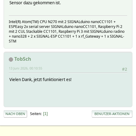
Sensor dazu gekommen ist.
:
:
:
Intel(R) Atom(TM) CPU N270 mit 2 SIGNALduino nanoCC1101 +
ESPEasy 2x serial server SIGNALduino nanoCC1101, Raspberry Pi 2
mit 2 CUL Stackable CC1101, Raspberry Pi 3 mit SIGNALduino radino
+ nano328 + 2 x SIGNAL-ESP CC1101 + 1 x rf_Gateway + 1 x SIGNAL-
STM
TobSch
13 Juni 2026, 00:10:55
#2
Vielen Dank, jetzt funktioniert es!
Seiten
1
NACH OBEN
BENUTZER-AKTIONEN