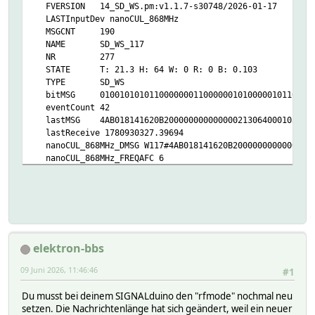
FVERSION 14_SD_WS.pm:v1.1.7-s30748/2026-01-17
LASTInputDev nanoCUL_868MHz
MSGCNT 190
NAME SD_WS_117
NR 277
STATE T: 21.3 H: 64 W: 0 R: 0 B: 0.103
TYPE SD_WS
bitMSG 010010101011000000011000000101000001011000100000
eventCount 42
lastMSG 4AB018141620B200000000000000213064000103000
lastReceive 1780930327.39694
nanoCUL_868MHz_DMSG W117#4AB018141620B20000000000000021
nanoCUL_868MHz_FREQAFC 6
nanoCUL_868MHz_MSGCNT 190
nanoCUL_868MHz_Protocol_ID 117
nanoCUL_868MHz_RAWMSG MN;D=E01AB2BEBC8A18AAAAAAAAAAAAAA
nanoCUL_868MHz_RSSI -45
nanoCUL_868MHz_TIME 2026-06-08 16:52:07
READINGS:
elektron-bbs
2026-01-27 16:11:37 batteryChanged 1
2026-06-08 16:52:07 batteryState ok
09 Juni 2026, 11:46:46
#1
2026-06-08 16:52:07 brightness 0.103
2026-06-08 16:52:07 humidity 64
Du musst bei deinem SIGNALduino den "rfmode" nochmal neu
2026-06-08 16:10:09 model Bresser 7-in-1 out
setzen. Die Nachrichtenlänge hat sich geändert, weil ein neuer
2026-06-08 16:52:07 rain 0