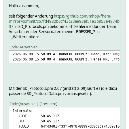
Hallo zusammen,
seit folgender Änderung
https://github.com/mhop/fhem-
mirror/commit/cb7fd4982b0cf43c23ae98af51e3b853e4874b
37
in SD_Protocols.pm bekomme ich Fehlermeldungen beim
Verarbeiten der Sensordaten meiner BRESSER_7-in-
1_Wetterstation:
Code
Auswählen
2026.06.08 15:58:09 4: nanoCUL_868MHz: Read, msg: MN;D=37
2026.06.08 15:58:09 4: nanoCUL_868MHz: Parse_MN, Error! i
Mit der SD_Protocols.pm 2.07 (anstatt 2.09) läuft es (die dazu
passende SD_ProtocolData.pm vorausgesetzt):
Code
Auswählen
Erweitern
Internals:
CODE SD_WS_117
DEF SD_WS_117
FUUID 64f43401-f33f-49f8-8899-cb8c3ca745098f0e