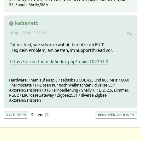
SE, Sonoff, Shelly,SMA
kabanett
10 April 2024, 19:39:24
#4
Tut mir leid, wie schon erwähnt, benutze ich FUIP.
Trag dein Problem, am besten, im Supportthread vor.
https://forum.fhem.de/index.php?topic=102291.0
Hardware: Fhem auf Raspi3 / selbtsbau CUL 433 und 868 MHz / MAX
Thermostate / IT-Dosen nur noch Weihnachten / diverse ESP
Aktoren/Sensoren / X10 Fernbedienung / Shelly 1, 1L, 2, 2.5, Dimmer,
RGB2 / LaCrosseGateway / Zigbee2531 / diverse Zigbee
Aktoren/Sensoren
Seiten
1
NACH OBEN
BENUTZER-AKTIONEN