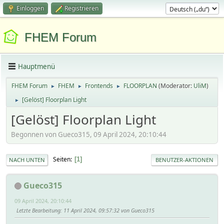
Einloggen
Registrieren
FHEM Forum
Hauptmenü
FHEM Forum
FHEM
Frontends
FLOORPLAN
(Moderator:
UliM
)
►
►
►
[Gelöst] Floorplan Light
►
[Gelöst] Floorplan Light
Begonnen von Gueco315, 09 April 2024, 20:10:44
Seiten
1
NACH UNTEN
BENUTZER-AKTIONEN
Gueco315
09 April 2024, 20:10:44
Letzte Bearbeitung
: 11 April 2024, 09:57:32 von Gueco315