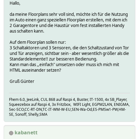
Hallo,
da meine Floorplans sehr voll sind, möchte ich für die Nutzung
im Auto einen ganz speziellen Floorplan erstellen, mit dem ich
2 Garagentore und die Haustür vom fest installierten Handy
aus schalten kann.
Auf dem Floorplan sollen nur:
3 Schaltaktoren und 3 Sensoren, die den Schaltzustand von Tor
und Tür anzeigen, sichtbar sein - aber wesentlich größer als die
Standardelemente!! zur besseren Bedienung.
Kann man das ,,einfach" umsetzen oder muss ich mich mit
HTML auseinander setzen?
Gruß Günter
Fhem 6.0, JeeLink, CUL 868 auf Raspi 4, Buster, IT-1500, 4x SB_Player,
Squeezebox auf Raspi 4, 3x Fritzbox, WIFI Light, EGPM2LAN, ENIGMA,
Sec-SCO,CC-RT-DN,TC-IT-WM-W-EU,SEN-Wa-Od,ES-PMSw1-PW,HM-
SE, Sonoff, Shelly,SMA
kabanett