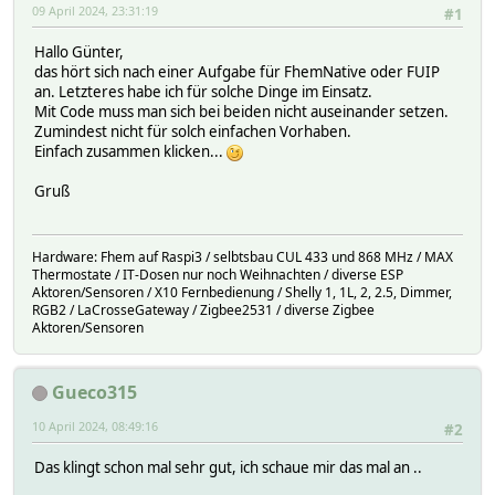
09 April 2024, 23:31:19
#1
Hallo Günter,
das hört sich nach einer Aufgabe für FhemNative oder FUIP
an. Letzteres habe ich für solche Dinge im Einsatz.
Mit Code muss man sich bei beiden nicht auseinander setzen.
Zumindest nicht für solch einfachen Vorhaben.
Einfach zusammen klicken...
Gruß
Hardware: Fhem auf Raspi3 / selbtsbau CUL 433 und 868 MHz / MAX
Thermostate / IT-Dosen nur noch Weihnachten / diverse ESP
Aktoren/Sensoren / X10 Fernbedienung / Shelly 1, 1L, 2, 2.5, Dimmer,
RGB2 / LaCrosseGateway / Zigbee2531 / diverse Zigbee
Aktoren/Sensoren
Gueco315
10 April 2024, 08:49:16
#2
Das klingt schon mal sehr gut, ich schaue mir das mal an ..