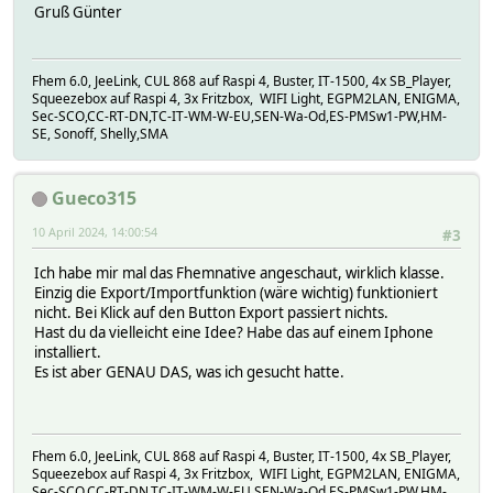
Gruß Günter
Fhem 6.0, JeeLink, CUL 868 auf Raspi 4, Buster, IT-1500, 4x SB_Player,
Squeezebox auf Raspi 4, 3x Fritzbox, WIFI Light, EGPM2LAN, ENIGMA,
Sec-SCO,CC-RT-DN,TC-IT-WM-W-EU,SEN-Wa-Od,ES-PMSw1-PW,HM-
SE, Sonoff, Shelly,SMA
Gueco315
10 April 2024, 14:00:54
#3
Ich habe mir mal das Fhemnative angeschaut, wirklich klasse.
Einzig die Export/Importfunktion (wäre wichtig) funktioniert
nicht. Bei Klick auf den Button Export passiert nichts.
Hast du da vielleicht eine Idee? Habe das auf einem Iphone
installiert.
Es ist aber GENAU DAS, was ich gesucht hatte.
Fhem 6.0, JeeLink, CUL 868 auf Raspi 4, Buster, IT-1500, 4x SB_Player,
Squeezebox auf Raspi 4, 3x Fritzbox, WIFI Light, EGPM2LAN, ENIGMA,
Sec-SCO,CC-RT-DN,TC-IT-WM-W-EU,SEN-Wa-Od,ES-PMSw1-PW,HM-