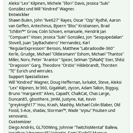
Aleksi "Lex" Kilpinen, Michele "Illori" Davis, Jessica "Suki"
González und Will "Kindred" Wagner.
Entwickler
Shawn Bulen, John "live627" Rayes, Oscar "Ozp" Rydhé, Aaron
van Geffen, Antechinus, Bjoern "Bloc" Kristiansen, Brad
"IchBin™" Grow, Colin Schoen, emanuele, Hendrik Jan
"Compuart" Visser, Jessica "Suki" González, Jon "Sesquipedalian"
Stovell, Juan "JayBachatero" Hernandez, Karl
"RegularExpression" Benson, Matthew "Labradoodle-360"
Kerle, Grudge, Michael "Oldiesmann" Eshom, Michael "Thantos"
Miller, Norv, Peter "Arantor" Spicer, Selman "[SiNaN]" Eser, Shitiz
"Dragooon" Garg, Theodore "Orstio" Hildebrandt, Thorsten
"TE" Eurich und winrules.
Support Spezialisten
Will "Kindred" Wagner, Doug Heffernan, lurkalot, Steve, Aleksi
"Lex" Kilpinen, br360, GigaWatt, ziycon, Adam Tallon, Bigguy,
Bruno "margarett" Alves, CapadY, ChalkCat, Chas Large,
Duncan85, gbsothere, JimM, Justyne, Kat, Kevin
"greyknight17" Hou, Krash, Mashby, Michael Colin Blaber, Old
Fossil, S-Ace, shadav, Storman™, Wade "sησω" Poulsen und
xenovanis.
Customizer
Diego Andrés, GL700Wing, Johnnie "TwitchisMental" Ballew,