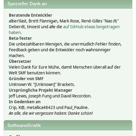
Spezieller Dank an
Beratende Entwickler
albertlast, Brett Flannigan, Mark Rose, René-Gilles "Nao 尚"
Deberdt, tinoest und alle die
auf GitHub etwas beigetragen
haben
.
Beta-Tester
Die unbezahlbaren Wenigen, die unermüdlich Fehler finden,
Feedback geben und die Entwickler noch wahnsinniger
machen.
Übersetzer
Vielen Dank für Eure Mühe, damit Menschen überall auf der
Welt SMF benutzen können.
Gründer von SMF
Unknown W. "[Unknown]" Brackets.
Ursprüngliche Projekt Manager
Jeff Lewis, Joseph Fung und David Recordon.
In Gedenken an
Crip, K@, metallica48423 und Paul_Pauline.
An alle, die wir vergessen haben: Danke schön!
Software/Grafik