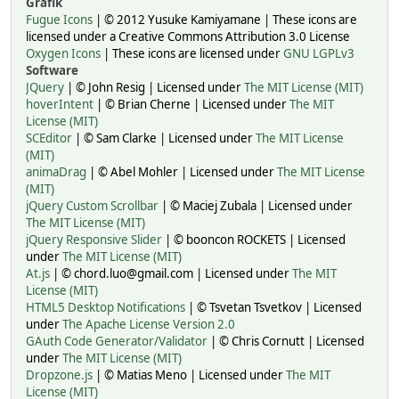
Grafik
Fugue Icons
| © 2012 Yusuke Kamiyamane | These icons are
licensed under a Creative Commons Attribution 3.0 License
Oxygen Icons
| These icons are licensed under
GNU LGPLv3
Software
JQuery
| © John Resig | Licensed under
The MIT License (MIT)
hoverIntent
| © Brian Cherne | Licensed under
The MIT
License (MIT)
SCEditor
| © Sam Clarke | Licensed under
The MIT License
(MIT)
animaDrag
| © Abel Mohler | Licensed under
The MIT License
(MIT)
jQuery Custom Scrollbar
| © Maciej Zubala | Licensed under
The MIT License (MIT)
jQuery Responsive Slider
| © booncon ROCKETS | Licensed
under
The MIT License (MIT)
At.js
| © chord.luo@gmail.com | Licensed under
The MIT
License (MIT)
HTML5 Desktop Notifications
| © Tsvetan Tsvetkov | Licensed
under
The Apache License Version 2.0
GAuth Code Generator/Validator
| © Chris Cornutt | Licensed
under
The MIT License (MIT)
Dropzone.js
| © Matias Meno | Licensed under
The MIT
License (MIT)