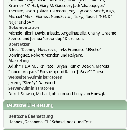
Jonathan "vbgamer45" Valentin, Sami "SychO" Mazouz,
Brannon "B" Hall, Gary M. Gadsdon, Jack "akabugeyes"
Thorsen, Jason "JBlaze" Clemons, Joey "Tyrsson" Smith, Kays,
Michael "Mick." Gomez, NanoSector, Ricky., Russell "NEND"
Najar und SA™.
Dokumentation
Michele "Illori" Davis, Irisado, AngelinaBelle, Chainy, Graeme
Spence und Joshua "groundup" Dickerson.
Übersetzer
Nikola "Dzonny" Novaković, m4z, Francisco "d3vcho"
Domínguez, Robert Monden und Relyana.
Marketing
Adish "(F.L.A.M.E.R)" Patel, Bryan "Runic" Deakin, Marcus
"cσσкιє мσηѕтєя" Forsberg und Ralph "[n3rve]" Otowo.
Webseiten-Administratoren
Jeremy "SleePy" Darwood.
Server-Administratoren
Derek Schwab, Michael Johnson und Liroy van Hoewijk.
Deutsche Übersetzung
Deutsche Übersetzung
Hannes „Geronimo_CH“ Schmid, noex und Intit.