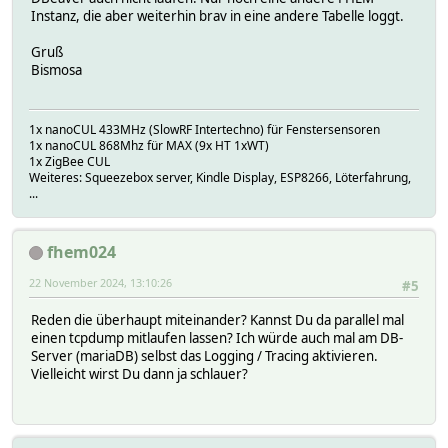
Instanz, die aber weiterhin brav in eine andere Tabelle loggt.
Gruß
Bismosa
1x nanoCUL 433MHz (SlowRF Intertechno) für Fenstersensoren
1x nanoCUL 868Mhz für MAX (9x HT 1xWT)
1x ZigBee CUL
Weiteres: Squeezebox server, Kindle Display, ESP8266, Löterfahrung,
...
fhem024
22 November 2024, 13:10:26
#5
Reden die überhaupt miteinander? Kannst Du da parallel mal
einen tcpdump mitlaufen lassen? Ich würde auch mal am DB-
Server (mariaDB) selbst das Logging / Tracing aktivieren.
Vielleicht wirst Du dann ja schlauer?