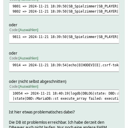
9801 => 2024-11-21 18:39:50|SB_Spielzimmer|SB_PLAYER|conn
9802 => 2024-11-21 18:39:50|SB_Spielzimmer|SB_PLAYER|conn
oder
Code
Auswählen
9811 => 2024-11-21 18:39:50|SB_Spielzimmer|SB_PLAYER|curr
oder
Code
Auswählen
9914 => 2024-11-21 18:39:54|echo|ECHODEVICE|.csrf-token: 
oder (nicht selbst abgeschnitten)
Code
Auswählen
10054 => 2024-11-21 18:40:19|logdb|DBLOG|state: DBD::Mari
|state|DBD::MariaDB::st execute_array failed: executing 3
Ist hier etwas problematisches dabei?
Die DB ist problemlos erreichbar. Ich habe derzeit den
DBeaver auch nicht laufen. Nur noch eine andere FHEM