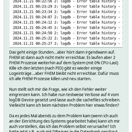
2024.11.21 00:22:56 2: logdb - Error table history - DBD:
2024.11.21 00:23:29 2: logdb - Error table history - DBD:
2024.11.21 00:23:34 2: logdb - Error table history - DBD:
2024.11.21 00:24:07 2: logdb - Error table history - DBD:
2024.11.21 00:24:12 2: logdb - Error table history - DBD:
2024.11.21 00:24:45 2: logdb - Error table history - DBD:
2024.11.21 00:24:50 2: logdb - Error table history - DBD:
2024.11.21 00:25:22 2: logdb - Error table history - DBD:
2024.11.21 00:25:27 2: logdb - Error table history - DBD:
Das geht einige Stunden...aber hört dann irgendwann auf.
FHEM ist dann auch nicht mehr erreichbar. Es laufen aber 2
FHEM Prozesse weiterhin auf dem System (mit 0% CPU-Last)
Kille ich den letzten (nach PID) gibt es wieder einige
Logeinträge...aber FHEM bleibt nicht erreichbar. Dafür muss
ich alle FHEM Prozesse killen und neu starten.
Nun stellt sich mir die Frage, wie ich den Fehler weiter
eingrenzen kann. Ich habe nun testweise Verbose auf 4 vom
logDB-Device gesetzt und lasse auch die cachefiles schreiben.
Vielleicht kann ich beim nächsten Problem hier etwas finden?
Da es jedes Mal abends zu dem Problem kam (wenn ich auch
an der Einrichtung des Systems gearbeitet habe) kann ich mir
auch vorstellen, das ich das Problem selbst verursache? Ich
hatte jetzt z.B. auch mit DBeaver in die Datenbank geschaut