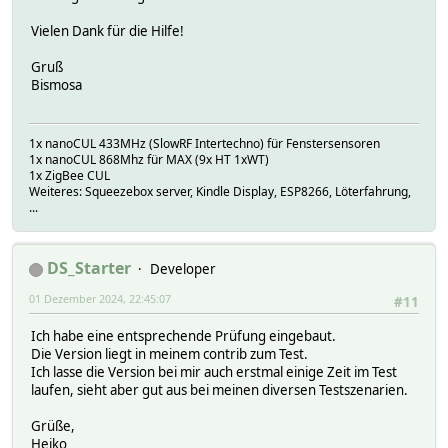
Vielen Dank für die Hilfe!
Gruß
Bismosa
1x nanoCUL 433MHz (SlowRF Intertechno) für Fenstersensoren
1x nanoCUL 868Mhz für MAX (9x HT 1xWT)
1x ZigBee CUL
Weiteres: Squeezebox server, Kindle Display, ESP8266, Löterfahrung,
...
DS_Starter
Developer
01 Dezember 2024, 22:45:07
#11
Ich habe eine entsprechende Prüfung eingebaut.
Die Version liegt in meinem contrib zum Test.
Ich lasse die Version bei mir auch erstmal einige Zeit im Test
laufen, sieht aber gut aus bei meinen diversen Testszenarien.
Grüße,
Heiko