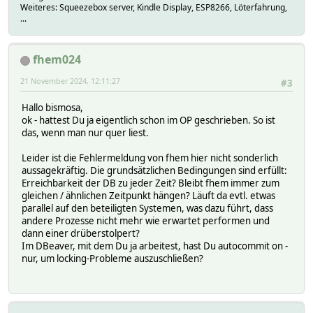
Weiteres: Squeezebox server, Kindle Display, ESP8266, Löterfahrung,
...
fhem024
21 November 2024, 12:11:27
#3
Hallo bismosa,
ok - hattest Du ja eigentlich schon im OP geschrieben. So ist
das, wenn man nur quer liest.
Leider ist die Fehlermeldung von fhem hier nicht sonderlich
aussagekräftig. Die grundsätzlichen Bedingungen sind erfüllt:
Erreichbarkeit der DB zu jeder Zeit? Bleibt fhem immer zum
gleichen / ähnlichen Zeitpunkt hängen? Läuft da evtl. etwas
parallel auf den beteiligten Systemen, was dazu führt, dass
andere Prozesse nicht mehr wie erwartet performen und
dann einer drüberstolpert?
Im DBeaver, mit dem Du ja arbeitest, hast Du autocommit on -
nur, um locking-Probleme auszuschließen?