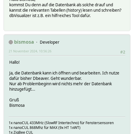
kommst Du denn auf die Datenbank als solche drauf und
kannst die relevanten Tabellen (history) lesen und schreiben?
dbVisualizer ist z.B. ein hilfreiches Tool dafür.
bismosa
Developer
21 November 2024, 10:56:26
#2
Hallo!
Ja, die Datenbank kann ich öffnen und bearbeiten. Ich nutze
dafür bisher Dbeaver. Geht wunderbar.
Nur ab Problembeginn wird nichts mehr der Datenbank
hinzugefügt...
Gruß
Bismosa
1x nanoCUL 433MHz (SlowRF Intertechno) für Fenstersensoren
1x nanoCUL 868Mhz für MAX (9x HT 1xWT)
1x ZigBee CUL