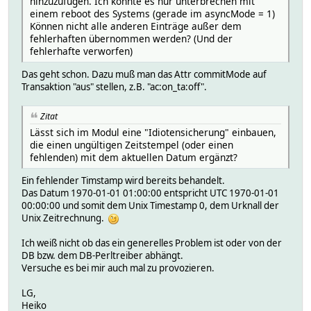
hinzuzufügen. Ich konnte es nur unterbrechen mit
einem reboot des Systems (gerade im asyncMode = 1)
Können nicht alle anderen Einträge außer dem
fehlerhaften übernommen werden? (Und der
fehlerhafte verworfen)
Das geht schon. Dazu muß man das Attr commitMode auf
Transaktion "aus" stellen, z.B. "ac:on_ta:off".
Zitat
Lässt sich im Modul eine "Idiotensicherung" einbauen,
die einen ungültigen Zeitstempel (oder einen
fehlenden) mit dem aktuellen Datum ergänzt?
Ein fehlender Timstamp wird bereits behandelt.
Das Datum 1970-01-01 01:00:00 entspricht UTC 1970-01-01
00:00:00 und somit dem Unix Timestamp 0, dem Urknall der
Unix Zeitrechnung.
Ich weiß nicht ob das ein generelles Problem ist oder von der
DB bzw. dem DB-Perltreiber abhängt.
Versuche es bei mir auch mal zu provozieren.
LG,
Heiko