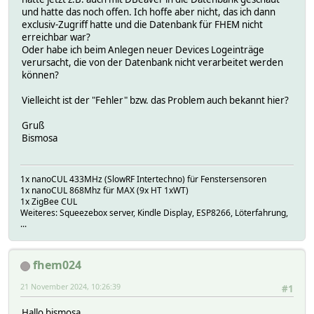
und hatte das noch offen. Ich hoffe aber nicht, das ich dann
exclusiv-Zugriff hatte und die Datenbank für FHEM nicht
erreichbar war?
Oder habe ich beim Anlegen neuer Devices Logeinträge
verursacht, die von der Datenbank nicht verarbeitet werden
können?
Vielleicht ist der "Fehler" bzw. das Problem auch bekannt hier?
Gruß
Bismosa
1x nanoCUL 433MHz (SlowRF Intertechno) für Fenstersensoren
1x nanoCUL 868Mhz für MAX (9x HT 1xWT)
1x ZigBee CUL
Weiteres: Squeezebox server, Kindle Display, ESP8266, Löterfahrung,
...
fhem024
21 November 2024, 10:26:39
#1
Hallo bismosa,