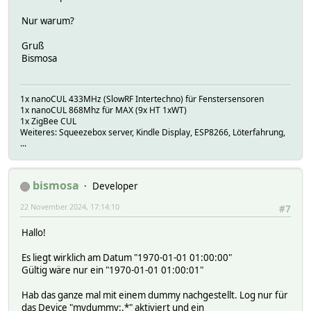
Nur warum?
Gruß
Bismosa
1x nanoCUL 433MHz (SlowRF Intertechno) für Fenstersensoren
1x nanoCUL 868Mhz für MAX (9x HT 1xWT)
1x ZigBee CUL
Weiteres: Squeezebox server, Kindle Display, ESP8266, Löterfahrung,
...
bismosa
Developer
22 November 2024, 17:14:10
#7
Hallo!
Es liegt wirklich am Datum "1970-01-01 01:00:00"
Gültig wäre nur ein "1970-01-01 01:00:01"
Hab das ganze mal mit einem dummy nachgestellt. Log nur für
das Device "mydummy:.*" aktiviert und ein