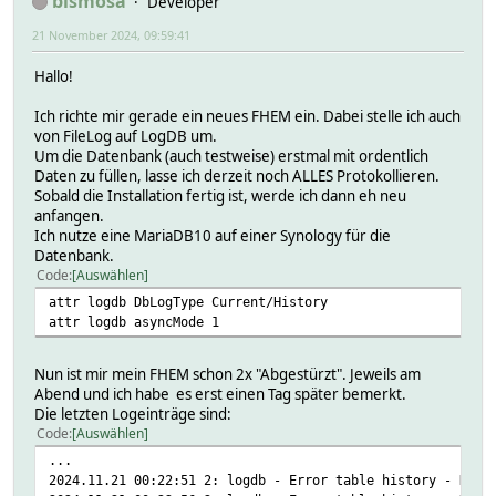
bismosa
Developer
21 November 2024, 09:59:41
Hallo!
Ich richte mir gerade ein neues FHEM ein. Dabei stelle ich auch
von FileLog auf LogDB um.
Um die Datenbank (auch testweise) erstmal mit ordentlich
Daten zu füllen, lasse ich derzeit noch ALLES Protokollieren.
Sobald die Installation fertig ist, werde ich dann eh neu
anfangen.
Ich nutze eine MariaDB10 auf einer Synology für die
Datenbank.
Code
Auswählen
attr logdb DbLogType Current/History
attr logdb asyncMode 1
Nun ist mir mein FHEM schon 2x "Abgestürzt". Jeweils am
Abend und ich habe es erst einen Tag später bemerkt.
Die letzten Logeinträge sind:
Code
Auswählen
...
2024.11.21 00:22:51 2: logdb - Error table history - DBD: