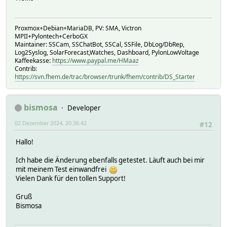
Proxmox+Debian+MariaDB, PV: SMA, Victron
MPII+Pylontech+CerboGX
Maintainer: SSCam, SSChatBot, SSCal, SSFile, DbLog/DbRep,
Log2Syslog, SolarForecast,Watches, Dashboard, PylonLowVoltage
Kaffeekasse:
https://www.paypal.me/HMaaz
Contrib:
https://svn.fhem.de/trac/browser/trunk/fhem/contrib/DS_Starter
bismosa
Developer
02 Dezember 2024, 20:36:42
#12
Hallo!
Ich habe die Änderung ebenfalls getestet. Läuft auch bei mir
mit meinem Test einwandfrei
Vielen Dank für den tollen Support!
Gruß
Bismosa