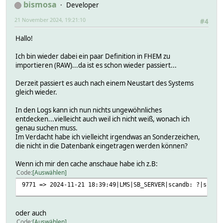
bismosa
Developer
21 November 2024, 19:21:10
#4
Hallo!
Ich bin wieder dabei ein paar Definition in FHEM zu
importieren (RAW)...da ist es schon wieder passiert...
Derzeit passiert es auch nach einem Neustart des Systems
gleich wieder.
In den Logs kann ich nun nichts ungewöhnliches
entdecken...vielleicht auch weil ich nicht weiß, wonach ich
genau suchen muss.
Im Verdacht habe ich vielleicht irgendwas an Sonderzeichen,
die nicht in die Datenbank eingetragen werden können?
Wenn ich mir den cache anschaue habe ich z.B:
Code
Auswählen
9771 => 2024-11-21 18:39:49|LMS|SB_SERVER|scandb: ?|scand
oder auch
Code
Auswählen