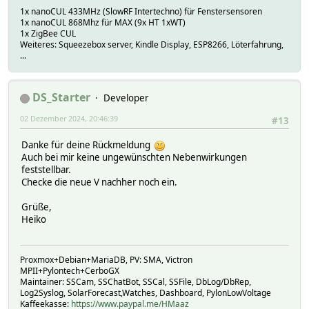
1x nanoCUL 433MHz (SlowRF Intertechno) für Fenstersensoren
1x nanoCUL 868Mhz für MAX (9x HT 1xWT)
1x ZigBee CUL
Weiteres: Squeezebox server, Kindle Display, ESP8266, Löterfahrung,
...
DS_Starter
Developer
02 Dezember 2024, 20:46:39
#13
Danke für deine Rückmeldung
Auch bei mir keine ungewünschten Nebenwirkungen
feststellbar.
Checke die neue V nachher noch ein.
Grüße,
Heiko
Proxmox+Debian+MariaDB, PV: SMA, Victron
MPII+Pylontech+CerboGX
Maintainer: SSCam, SSChatBot, SSCal, SSFile, DbLog/DbRep,
Log2Syslog, SolarForecast,Watches, Dashboard, PylonLowVoltage
Kaffeekasse:
https://www.paypal.me/HMaaz