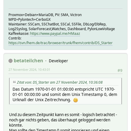
Proxmox+Debian+MariaDB, PV: SMA, Victron
MPII+Pylontech+CerboGX
Maintainer: SSCam, SSChatBot, SSCal, SSFile, DbLog/DbRep,
Log2Syslog, SolarForecast,Watches, Dashboard, PylonLowVoltage
Kaffeekasse:
https://www.paypal.me/HMaaz
Contrib:
https://svn.fhem.de/trac/browser/trunk/fhem/contrib/DS_Starter
betateilchen
Developer
27 November 2024, 10:43:01
#9
Zitat von: DS_Starter am 27 November 2024, 10:36:08
Das Datum 1970-01-01 01:00:00 entspricht UTC 1970-
01-01 00:00:00 und somit dem Unix Timestamp 0, dem
Urknall der Unix Zeitrechnung.
Und zu diesem Zeitpunkt kann es somit - logisch betrachtet -
noch gar nichts geben, das überhaupt gelogged werden
könnte.
Man sollte den Timestamp 0 somit ignorieren und einen