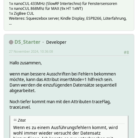
1x nanoCUL 433MHz (SlowRF Intertechno) für Fenstersensoren
1x nanoCUL 868Mhz für MAX (9x HT 1xWT)
1x ZigBee CUL
Weiteres: Squeezebox server, Kindle Display, ESP8266, Löterfahrung,
...
DS_Starter
Developer
27 November 2024, 10:36:08
#8
Hallo zusammen,
wenn man bessere Ausschriften bei Fehlern bekommen
möchte, kann das Attribut insertMode=1 hilfreich sein.
Dann werden die einzufügenden Datensätze sequentiell
abgearbeitet.
Noch tiefer kommt man mit den Attributen traceFlag,
traceLevel.
Zitat
Wenn es zu einem Ausführungsfehlern kommt, wird
wohl immer wieder versucht der Datensatz