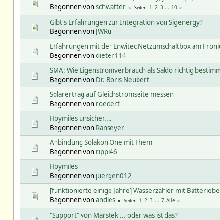
Begonnen von
schwatter
1
2
3
...
10
Seiten
Gibt's Erfahrungen zur Integration von Sigenergy?
Begonnen von
JWRu
Erfahrungen mit der Enwitec Netzumschaltbox am Fron
Begonnen von
dieter114
SMA: Wie Eigenstromverbrauch als Saldo richtig bestim
Begonnen von
Dr. Boris Neubert
Solarertrag auf Gleichstromseite messen
Begonnen von
roedert
Hoymiles unsicher....
Begonnen von
Ranseyer
Anbindung Solakon One mit Fhem
Begonnen von
rippi46
Hoymiles
Begonnen von
juergen012
[funktionierte einige Jahre] Wasserzähler mit Batteriebe
Begonnen von
andies
1
2
3
...
7
Alle
Seiten
"Support" von Marstek ... oder was ist das?