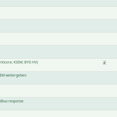
enticore; KSEM; BYD HV)
FHEM weitergeben
odbus response