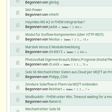
Begonnen von
gbnbg
SAX-Power
Begonnen von
mhehl
Hoymiles MS-A2 in FHEM integrierbar?
Begonnen von
Jackie
1
2
Alle
Seiten
Modul für Ecoflow-Komponenten (über HTTP-REST)
Begonnen von
Neolux
1
2
3
...
18
Seiten
Marstek Venus E Modulentwicklung
Begonnen von
chri0815
1
2
Alle
Seiten
Photovoltaik Eigenverbrauch,Bilanz,Prognose (Kostal Pl
Begonnen von
ch.eick
1
2
3
...
70
Seiten
Solis S6 Wechselrichter Daten aus Cloud per MQTT an 
Begonnen von
Philipp_CGN
Zendure Solarflow in Fhem via MQTT einbinden
Begonnen von
Reinhart
1
2
3
...
7
Seiten
ModbusAttr - FHEM-unter Win, Timeout waiting for a m
Begonnen von
RainerG
Wechselrichter Solis S6