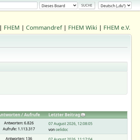
|
FHEM
|
Commandref
|
FHEM Wiki
|
FHEM e.V.
Antworten
/
Aufrufe
Letzter Beitrag
Antworten: 6.826
07 August 2026, 12:08:05
Aufrufe: 1.113.317
von
oelidoc
Antworten: 136
07 August 2026, 11:17:04