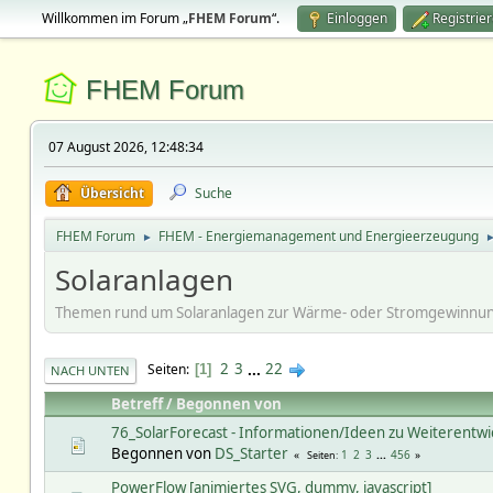
Willkommen im Forum „
FHEM Forum
“.
Einloggen
Registrie
FHEM Forum
07 August 2026, 12:48:34
Übersicht
Suche
FHEM Forum
FHEM - Energiemanagement und Energieerzeugung
►
Solaranlagen
Themen rund um Solaranlagen zur Wärme- oder Stromgewinnu
2
3
...
22
Seiten
1
NACH UNTEN
Betreff
/
Begonnen von
76_SolarForecast - Informationen/Ideen zu Weiterentwi
Begonnen von
DS_Starter
1
2
3
...
456
Seiten
PowerFlow [animiertes SVG, dummy, javascript]