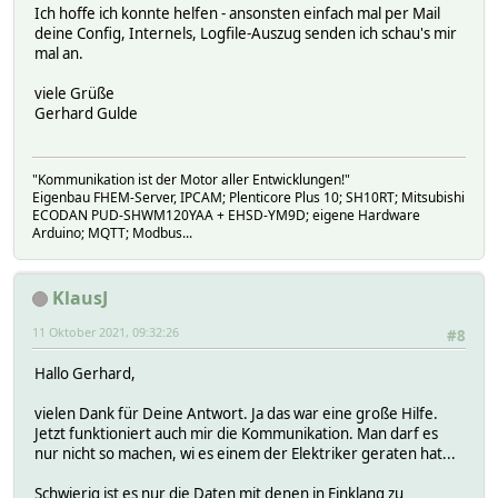
Ich hoffe ich konnte helfen - ansonsten einfach mal per Mail
deine Config, Internels, Logfile-Auszug senden ich schau's mir
mal an.
viele Grüße
Gerhard Gulde
"Kommunikation ist der Motor aller Entwicklungen!"
Eigenbau FHEM-Server, IPCAM; Plenticore Plus 10; SH10RT; Mitsubishi
ECODAN PUD-SHWM120YAA + EHSD-YM9D; eigene Hardware
Arduino; MQTT; Modbus...
KlausJ
11 Oktober 2021, 09:32:26
#8
Hallo Gerhard,
vielen Dank für Deine Antwort. Ja das war eine große Hilfe.
Jetzt funktioniert auch mir die Kommunikation. Man darf es
nur nicht so machen, wi es einem der Elektriker geraten hat...
Schwierig ist es nur die Daten mit denen in Einklang zu