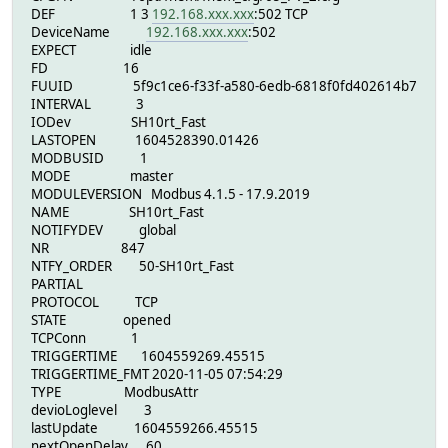
DEF 1 3
192.168.xxx.xxx
:502 TCP
DeviceName
192.168.xxx.xxx
:502
EXPECT idle
FD 16
FUUID 5f9c1ce6-f33f-a580-6edb-6818f0fd402614b7
INTERVAL 3
IODev SH10rt_Fast
LASTOPEN 1604528390.01426
MODBUSID 1
MODE master
MODULEVERSION Modbus 4.1.5 - 17.9.2019
NAME SH10rt_Fast
NOTIFYDEV global
NR 847
NTFY_ORDER 50-SH10rt_Fast
PARTIAL
PROTOCOL TCP
STATE opened
TCPConn 1
TRIGGERTIME 1604559269.45515
TRIGGERTIME_FMT 2020-11-05 07:54:29
TYPE ModbusAttr
devioLoglevel 3
lastUpdate 1604559266.45515
nextOpenDelay 60