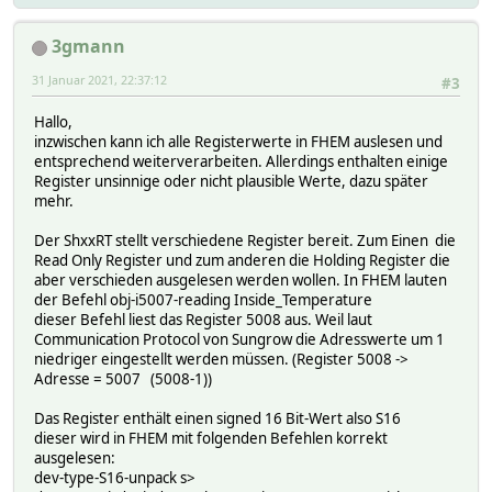
attr SH10rt_Fast obj-i5013-reading MPPT_2_Current
attr SH10rt_Fast obj-i5013-expr $val/10
attr SH10rt_Fast obj-i5016-poll 1
3gmann
attr SH10rt_Fast obj-i5016-reading Total_DC_Power
31 Januar 2021, 22:37:12
attr SH10rt_Fast obj-i5016-type U32
#3
attr SH10rt_Fast obj-i5035-poll 1
attr SH10rt_Fast obj-i5035-polldelay x199
Hallo,
attr SH10rt_Fast obj-i5035-reading Grid_Frequency
inzwischen kann ich alle Registerwerte in FHEM auslesen und
attr SH10rt_Fast obj-i5035-expr $val/10
entsprechend weiterverarbeiten. Allerdings enthalten einige
attr SH10rt_Fast obj-i13001-poll 1
Register unsinnige oder nicht plausible Werte, dazu später
attr SH10rt_Fast obj-i13001-polldelay x199
mehr.
attr SH10rt_Fast obj-i13001-reading Daily_PV_Generation
attr SH10rt_Fast obj-i13001-expr $val/10
Der ShxxRT stellt verschiedene Register bereit. Zum Einen die
attr SH10rt_Fast obj-i13002-poll 1
Read Only Register und zum anderen die Holding Register die
attr SH10rt_Fast obj-i13002-polldelay x199
aber verschieden ausgelesen werden wollen. In FHEM lauten
attr SH10rt_Fast obj-i13002-reading Total_PV_Generation
der Befehl obj-i5007-reading Inside_Temperature
attr SH10rt_Fast obj-i13002-type U32
dieser Befehl liest das Register 5008 aus. Weil laut
attr SH10rt_Fast obj-i13002-expr $val/10
Communication Protocol von Sungrow die Adresswerte um 1
attr SH10rt_Fast obj-i13004-poll 1
niedriger eingestellt werden müssen. (Register 5008 ->
attr SH10rt_Fast obj-i13004-polldelay x199
Adresse = 5007 (5008-1))
attr SH10rt_Fast obj-i13004-reading Daily_Export_Energy
attr SH10rt_Fast obj-i13004-expr $val/10
Das Register enthält einen signed 16 Bit-Wert also S16
attr SH10rt_Fast obj-i13005-poll 1
dieser wird in FHEM mit folgenden Befehlen korrekt
attr SH10rt_Fast obj-i13005-polldelay x199
ausgelesen:
attr SH10rt_Fast obj-i13005-reading Total_Export_Energy
dev-type-S16-unpack s>