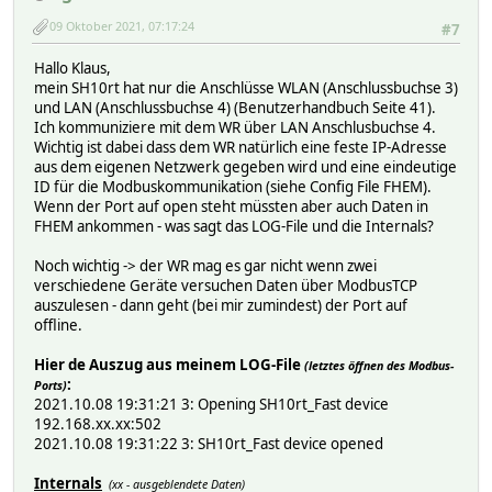
09 Oktober 2021, 07:17:24
#7
Hallo Klaus,
mein SH10rt hat nur die Anschlüsse WLAN (Anschlussbuchse 3)
und LAN (Anschlussbuchse 4) (Benutzerhandbuch Seite 41).
Ich kommuniziere mit dem WR über LAN Anschlusbuchse 4.
Wichtig ist dabei dass dem WR natürlich eine feste IP-Adresse
aus dem eigenen Netzwerk gegeben wird und eine eindeutige
ID für die Modbuskommunikation (siehe Config File FHEM).
Wenn der Port auf open steht müssten aber auch Daten in
FHEM ankommen - was sagt das LOG-File und die Internals?
Noch wichtig -> der WR mag es gar nicht wenn zwei
verschiedene Geräte versuchen Daten über ModbusTCP
auszulesen - dann geht (bei mir zumindest) der Port auf
offline.
Hier de Auszug aus meinem LOG-File
(letztes öffnen des Modbus-
:
Ports)
2021.10.08 19:31:21 3: Opening SH10rt_Fast device
192.168.xx.xx:502
2021.10.08 19:31:22 3: SH10rt_Fast device opened
Internals
(xx - ausgeblendete Daten)