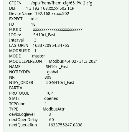
CFGFN /opt/fhem/fhem_cfg/65_PV_2.cfg
DEF 1 3 192.168.xx.xx:502 TCP
DeviceName 192.168.xx.xx:502
EXPECT idle
FD 18
FUUID xxxxxxxxxxxxxxxxxxxxxxxx
IODev SH10rt_Fast
Interval 3
LASTOPEN 1633720954.34765
MODBUSID 1
MODE master
MODULEVERSION Modbus 4.4.02 - 31.3.2021
NAME SH10rt_Fast
NOTIFYDEV global
NR 809
NTFY_ORDER 50-SH10rt_Fast
PARTIAL
PROTOCOL TCP
STATE opened
TCPConn 1
TYPE ModbusAttr
devioLoglevel 3
nextOpenDelay 60
nextQueueRun 1633755247.0838