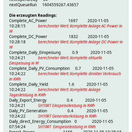
nextQueueRun 1604559267.43657
Die erzeugten Readings:
Complete_AC_Power 1697 2020-11-05
10:28:15
berechneter Wert: Komplette Anlage AC-Power in
W
Complete_DC_Power 1832 2020-11-05
10:28:18
berechneter Wert: Komplette Anlage DC-Power in
W
Complete_Daily_Einspeisung 0.9 2020-11-05
10:24:21
berechneter Wert: Komplette aktuelle
Einspeisung in W
Complete_Daily_PV_Consumption 0.7 2020-11-05
10:24:22
berechneter Wert: Komplette direkter Verbrauch
in KWh
Complete_Daily_Yield 1.6 2020-11-05
10:24:22
berechneter Wert: Komplette Anlage
Tagesleistung in KWh
Daily_Export_Energy 0.4 2020-11-05
10:24:21
SH10RT Einspeiseleistung in KWh
Daily_PV_Generation 0.4 2020-11-05
10:24:22
SH10RT Generatorleistung in KWh
Daily_direct_Energy_Consumption 0 2020-11-05
07:54:24
SH10RT Einspeiseleistung in KWh
Export_Power 1166 2020-11-05 10:28:16