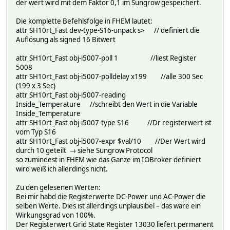
attr SH10rt_Fast obj-i13005-type U32
der wert wird mit dem Faktor 0,1 im Sungrow gespeichert.
attr SH10rt_Fast obj-i13005-expr $val/10
attr SH10rt_Fast obj-i13007-poll 1
Die komplette Befehlsfolge in FHEM lautet:
attr SH10rt_Fast obj-i13007-reading Load_Power
attr SH10rt_Fast dev-type-S16-unpack s> // definiert die
attr SH10rt_Fast obj-i13007-type S32
Auflösung als signed 16 Bitwert
attr SH10rt_Fast obj-i13009-poll 1
attr SH10rt_Fast obj-i13009-reading Export_Power
attr SH10rt_Fast obj-i5007-poll 1 //liest Register
attr SH10rt_Fast obj-i13009-type S32
5008
attr SH10rt_Fast obj-i13016-poll 1
attr SH10rt_Fast obj-i5007-polldelay x199 //alle 300 Sec
attr SH10rt_Fast obj-i13016-polldelay x199
(199 x 3 Sec)
attr SH10rt_Fast obj-i13016-reading Daily_direct_Energy_C
attr SH10rt_Fast obj-i5007-reading
attr SH10rt_Fast obj-i13016-expr $val/10
Inside_Temperature //schreibt den Wert in die Variable
attr SH10rt_Fast room System
Inside_Temperature
attr SH10rt_Fast userReadings Power_MPPT_1 {sprintf("%.0f
attr SH10rt_Fast obj-i5007-type S16 //Dr registerwert ist
Power_MPPT_2 {sprintf("%.0f", (ReadingsNum ("SH10rt_Fast"
vom Typ S16
Complete_Daily_Yield {sprintf("%.1f", (ReadingsNum ("SH10
attr SH10rt_Fast obj-i5007-expr $val/10 //Der Wert wird
Complete_Daily_Einspeisung {sprintf("%.1f", (ReadingsNum 
durch 10 geteilt → siehe Sungrow Protocol
Complete_Daily_PV_Consumption {sprintf("%.1f", (ReadingsN
so zumindest in FHEM wie das Ganze im IOBroker definiert
Complete_DC_Power {sprintf("%.0f", (ReadingsNum ("SH10rt_
wird weiß ich allerdings nicht.
Complete_AC_Power {sprintf("%.0f", (ReadingsNum ("SH10rt_
Zu den gelesenen Werten:
Bei mir habd die Registerwerte DC-Power und AC-Power die
selben Werte. Dies ist allerdings unplausibel – das wäre ein
Wirkungsgrad von 100%.
Der Registerwert Grid State Register 13030 liefert permanent