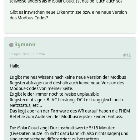
teilweise anders als in iSolarCloud. Ist das bei Euch auch so?
Gibt es inzwischen neue Erkenntnisse bzw. eine neue Version
des Modbus-Codes?
3gmann
12 April 2022, 08:37:04
#12
Hallo,
Es gibt meines Wissens nach keine neue Version der Modbus
Registerabfragen und deshalb auch keine neue Version des
Modbus-Codes von meiner Seite.
Es gibt leider immer noch teilweise unplausible
Registereinträge z.B. AC-Leistung, DC-Leistung gleich hoch
Netzstatus, etc...
Das liegt aber an der Firmware des WR darauf haben die FHEM
Befehle zum Auslesen der Modbusregister keinen Einfluss.
Die iSolarCloud zeigt Durchschnittswerte 5/15 Minuten
(LiveDaten nutze ich nicht dazu kann ich also nichts sagen) und
sind entsprechend differenziert zu betrachten.