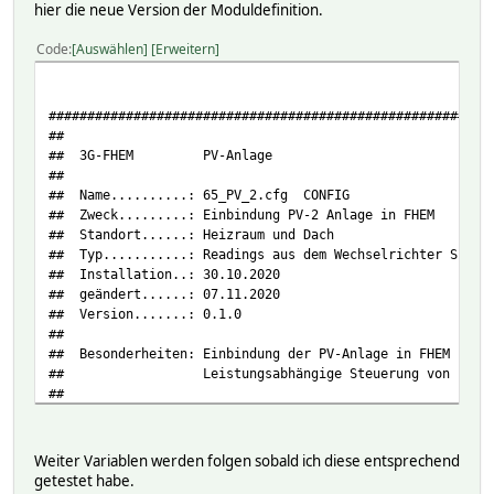
hier die neue Version der Moduldefinition.
Code
Auswählen
Erweitern
#########################################################
##
## 3G-FHEM PV-Anlage
##
## Name..........: 65_PV_2.cfg CONFIG
## Zweck.........: Einbindung PV-2 Anlage in FHEM
## Standort......: Heizraum und Dach
## Typ...........: Readings aus dem Wechselrichter Sungr
## Installation..: 30.10.2020
## geändert......: 07.11.2020
## Version.......: 0.1.0
##
## Besonderheiten: Einbindung der PV-Anlage in FHEM
## Leistungsabhängige Steuerung von Endger
##
#########################################################
define SH10rt_Fast ModbusAttr 1 3 192.168.27.55:502 TCP
Weiter Variablen werden folgen sobald ich diese entsprechend
setuuid SH10rt_Fast 5f9c1ce6-f33f-a580-6edb-6818f0fd40261
getestet habe.
attr SH10rt_Fast DbLogExclude .*