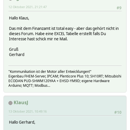
12 Oktober 2021, 21:21:47
#9
Hallo Klaus,
Das mit dem Finanzamt ist total easy - aber das gehört nicht in
dieses Forum. Habe eine EXCEL Tabelle erstellt falls Du
Interesse hast schick mir ne Mail.
Gruß
Gerhard
"Kommunikation ist der Motor aller Entwicklungen!"
Eigenbau FHEM-Server, IPCAM; Plenticore Plus 10; SH10RT; Mitsubishi
ECODAN PUD-SHWM120YAA + EHSD-YM9D; eigene Hardware
Arduino; MQTT; Modbus...
KlausJ
13 Oktober 2021, 10:49:16
#10
Hallo Gerhard,