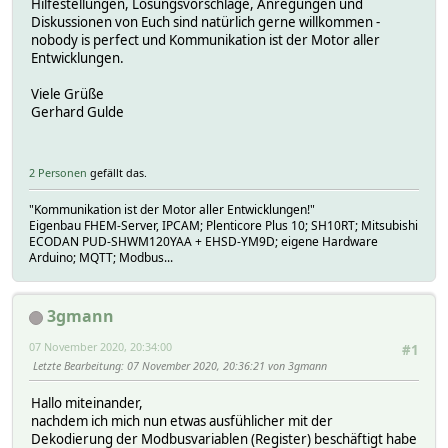
Hilfestellungen, Lösungsvorschläge, Anregungen und
Diskussionen von Euch sind natürlich gerne willkommen -
nobody is perfect und Kommunikation ist der Motor aller
Entwicklungen.
Viele Grüße
Gerhard Gulde
2 Personen
gefällt das.
"Kommunikation ist der Motor aller Entwicklungen!"
Eigenbau FHEM-Server, IPCAM; Plenticore Plus 10; SH10RT; Mitsubishi
ECODAN PUD-SHWM120YAA + EHSD-YM9D; eigene Hardware
Arduino; MQTT; Modbus...
3gmann
07 November 2020, 20:34:00
#1
Letzte Bearbeitung
: 07 November 2020, 20:36:21 von 3gmann
Hallo miteinander,
nachdem ich mich nun etwas ausfühlicher mit der
Dekodierung der Modbusvariablen (Register) beschäftigt habe