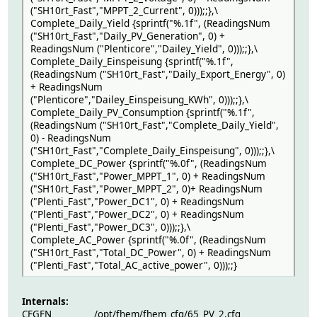
("SH10rt_Fast","MPPT_2_Current", 0)));;},\
Complete_Daily_Yield {sprintf("%.1f", (ReadingsNum
("SH10rt_Fast","Daily_PV_Generation", 0) +
ReadingsNum ("Plenticore","Dailey_Yield", 0)));;},\
Complete_Daily_Einspeisung {sprintf("%.1f",
(ReadingsNum ("SH10rt_Fast","Daily_Export_Energy", 0)
+ ReadingsNum
("Plenticore","Dailey_Einspeisung_KWh", 0)));;},\
Complete_Daily_PV_Consumption {sprintf("%.1f",
(ReadingsNum ("SH10rt_Fast","Complete_Daily_Yield",
0) - ReadingsNum
("SH10rt_Fast","Complete_Daily_Einspeisung", 0)));;},\
Complete_DC_Power {sprintf("%.0f", (ReadingsNum
("SH10rt_Fast","Power_MPPT_1", 0) + ReadingsNum
("SH10rt_Fast","Power_MPPT_2", 0)+ ReadingsNum
("Plenti_Fast","Power_DC1", 0) + ReadingsNum
("Plenti_Fast","Power_DC2", 0) + ReadingsNum
("Plenti_Fast","Power_DC3", 0)));;},\
Complete_AC_Power {sprintf("%.0f", (ReadingsNum
("SH10rt_Fast","Total_DC_Power", 0) + ReadingsNum
("Plenti_Fast","Total_AC_active_power", 0)));;}
Internals:
CFGFN /opt/fhem/fhem_cfg/65_PV_2.cfg