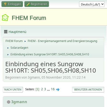
Einloggen
Registrieren
FHEM Forum
Hauptmenü
FHEM Forum
FHEM - Energiemanagement und Energieerzeugung
►
Solaranlagen
►
Einbindung eines Sungrow SH10RT: SH05,SH06,SH08,SH10
►
Einbindung eines Sungrow
SH10RT: SH05,SH06,SH08,SH10
Begonnen von 3gmann, 05 November 2020, 11:22:14
2
3
...
16
Seiten
1
NACH UNTEN
BENUTZER-AKTIONEN
3gmann