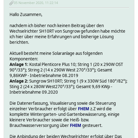
05 November 2020, 11:22:14
Hallo Zusammen,
nachdem ich bisher noch keinen Beitrag über den
Wechselrichter SH10RT von Sungrow gefunden habe möchte
ich hier über meine Erfahrungen und bisherige Lösung
berichten.
Aktuell besteht meine Solaranlage aus folgenden
Komponenten:
Anlage 1:
Kostal Plenticore Plus 10; String 1 (20 x 290W OST
90°/33°); String 2 (14 x 290W West 270°/33°); Gesamt
9,86KWP - Inbetriebnahme 08.2019
Anlage 2:
Sungrow SH10RT; String 1 (9 x 330W Süd 180°/82°);
Sting 2 (24 x 280W West270°/33°); Gesamt 9,69 KWp -
Inbetriebnahme 09.2020
Die Datenerfassung, Visualisierung sowie die Steuerung
einzelner Verbraucher erfolgt über
FHEM
z.Z wird die
komplette Wintergarten- und Gartenbewässerung, einige
kleinere Verbraucher sowie die Heiß- bzw.
Brauchwasserversorgung über
FHEM
gesteuert.
Die Anbindung der beiden Wechselrichter erfolgt über Das