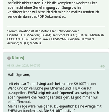
natürlich nicht testen. Da ich die kompletten Register-Liste
aber nicht ohne Genehmigung von Sungrow hier
veröffentlichen will bitte ich dich mir eine mail zu senden ich
sende dir dann das PDF Dokument zu.
"Kommunikation ist der Motor aller Entwicklungen!"
Eigenbau FHEM-Server, IPCAM; Plenticore Plus 10; SH10RT; Mitsubishi
ECODAN PUD-SHWM120YAA + EHSD-YM9D; eigene Hardware
Arduino; MQTT; Modbus...
KlausJ
08 Oktober 2021, 16:07:52
#6
Hallo 3gmann,
seit ein paar Tagen hängt auch bei mir eine SH10RT an der
Wand und ich versuche per Ethernet und FHEM darauf
zuzugreifen. FHEM zeigt mir auch "opened" an, weigert sich
aber irgendwelche readings anzuzeigen. Es gibt immer nur
einen Timeout.
Meine Frage wäre, wie genau Du eigentlich Deine Anlage mit
FHEM verbunden hast. Die SH10RT besitzt 2