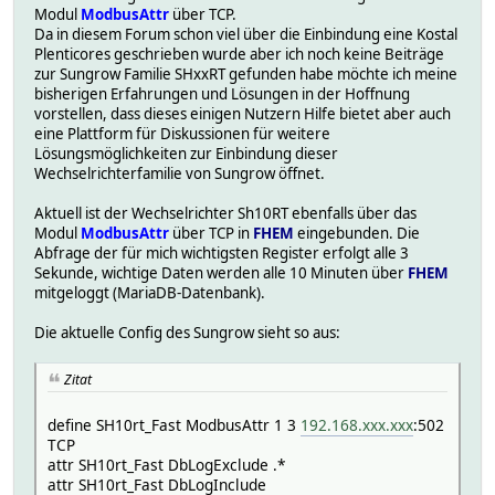
Modul
ModbusAttr
über TCP.
Da in diesem Forum schon viel über die Einbindung eine Kostal
Plenticores geschrieben wurde aber ich noch keine Beiträge
zur Sungrow Familie SHxxRT gefunden habe möchte ich meine
bisherigen Erfahrungen und Lösungen in der Hoffnung
vorstellen, dass dieses einigen Nutzern Hilfe bietet aber auch
eine Plattform für Diskussionen für weitere
Lösungsmöglichkeiten zur Einbindung dieser
Wechselrichterfamilie von Sungrow öffnet.
Aktuell ist der Wechselrichter Sh10RT ebenfalls über das
Modul
ModbusAttr
über TCP in
FHEM
eingebunden. Die
Abfrage der für mich wichtigsten Register erfolgt alle 3
Sekunde, wichtige Daten werden alle 10 Minuten über
FHEM
mitgeloggt (MariaDB-Datenbank).
Die aktuelle Config des Sungrow sieht so aus:
Zitat
define SH10rt_Fast ModbusAttr 1 3
192.168.xxx.xxx
:502
TCP
attr SH10rt_Fast DbLogExclude .*
attr SH10rt_Fast DbLogInclude