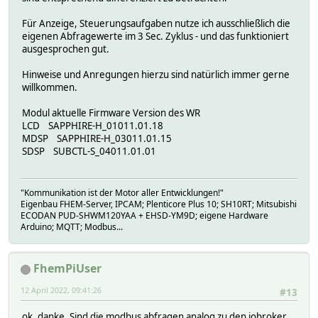
Für Anzeige, Steuerungsaufgaben nutze ich ausschließlich die
eigenen Abfragewerte im 3 Sec. Zyklus - und das funktioniert
ausgesprochen gut.
Hinweise und Anregungen hierzu sind natürlich immer gerne
willkommen.
Modul aktuelle Firmware Version des WR
LCD SAPPHIRE-H_01011.01.18
MDSP SAPPHIRE-H_03011.01.15
SDSP SUBCTL-S_04011.01.01
"Kommunikation ist der Motor aller Entwicklungen!"
Eigenbau FHEM-Server, IPCAM; Plenticore Plus 10; SH10RT; Mitsubishi
ECODAN PUD-SHWM120YAA + EHSD-YM9D; eigene Hardware
Arduino; MQTT; Modbus...
FhemPiUser
12 April 2022, 09:41:26
#13
ok, danke. Sind die modbus abfragen analog zu den iobroker