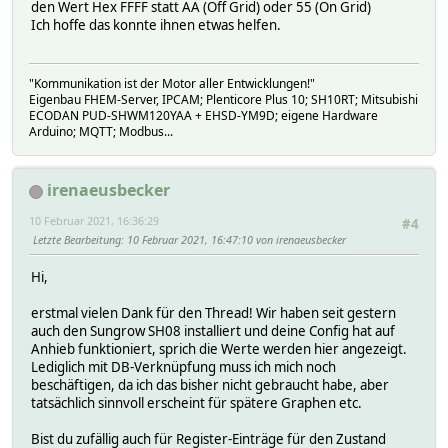
den Wert Hex FFFF statt AA (Off Grid) oder 55 (On Grid)
Ich hoffe das konnte ihnen etwas helfen.
"Kommunikation ist der Motor aller Entwicklungen!"
Eigenbau FHEM-Server, IPCAM; Plenticore Plus 10; SH10RT; Mitsubishi
ECODAN PUD-SHWM120YAA + EHSD-YM9D; eigene Hardware
Arduino; MQTT; Modbus...
irenaeusbecker
10 Februar 2021, 16:36:29
#4
Letzte Bearbeitung
: 10 Februar 2021, 16:47:10 von irenaeusbecker
Hi,
erstmal vielen Dank für den Thread! Wir haben seit gestern
auch den Sungrow SH08 installiert und deine Config hat auf
Anhieb funktioniert, sprich die Werte werden hier angezeigt.
Lediglich mit DB-Verknüpfung muss ich mich noch
beschäftigen, da ich das bisher nicht gebraucht habe, aber
tatsächlich sinnvoll erscheint für spätere Graphen etc.
Bist du zufällig auch für Register-Einträge für den Zustand