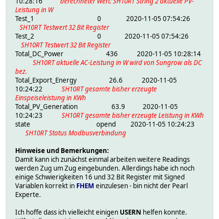
10:28:16
berechneter Wert: SH10RT String 2 aktuelle PV-
Leistung in W
Test_1 0 2020-11-05 07:54:26
SH10RT Testwert 32 Bit Register
Test_2 0 2020-11-05 07:54:26
SH10RT Testwert 32 Bit Register
Total_DC_Power 436 2020-11-05 10:28:14
SH10RT aktuelle AC-Leistung in W wird von Sungrow als DC
bez.
Total_Export_Energy 26.6 2020-11-05
10:24:22
SH10RT gesamte bisher erzeugte
Einspeiseleistung in KWh
Total_PV_Generation 63.9 2020-11-05
10:24:23
SH10RT gesamte bisher erzeugte Leistung in KWh
state opend 2020-11-05 10:24:23
SH10RT Status Modbusverbindung
Hinweise und Bemerkungen:
Damit kann ich zunächst einmal arbeiten weitere Readings
werden Zug um Zug eingebunden. Allerdings habe ich noch
einige Schwierigkeiten 16 und 32 Bit Register mit Signed
Variablen korrekt in
FHEM
einzulesen - bin nicht der Pearl
Experte.
Ich hoffe dass ich vielleicht einigen
USERN
helfen konnte.