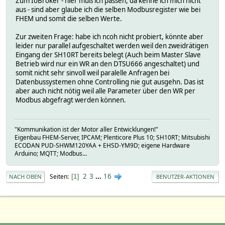
Zum IoBroker - hier muß ich passen, da kenne ich mich nicht
aus - sind aber glaube ich die selben Modbusregister wie bei
FHEM und somit die selben Werte.
Zur zweiten Frage: habe ich ncoh nicht probiert, könnte aber
leider nur parallel aufgeschaltet werden weil den zweidrätigen
Eingang der SH10RT bereits belegt (Auch beim Master Slave
Betrieb wird nur ein WR an den DTSU666 angeschaltet) und
somit nicht sehr sinvoll weil paralelle Anfragen bei
Datenbussystemen ohne Controlling nie gut ausgehn. Das ist
aber auch nicht nötig weil alle Parameter über den WR per
Modbus abgefragt werden können.
"Kommunikation ist der Motor aller Entwicklungen!"
Eigenbau FHEM-Server, IPCAM; Plenticore Plus 10; SH10RT; Mitsubishi
ECODAN PUD-SHWM120YAA + EHSD-YM9D; eigene Hardware
Arduino; MQTT; Modbus...
2
3
...
16
Seiten
1
NACH OBEN
BENUTZER-AKTIONEN