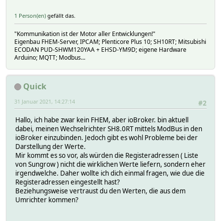
attr SH10rt_Fast DbLogInclude Inside_Temperature:600:forc
1 Person(en)
gefällt das.
attr SH10rt_Fast dev-type-U32-len 2
attr SH10rt_Fast dev-type-U32-revRegs 1
"Kommunikation ist der Motor aller Entwicklungen!"
attr SH10rt_Fast dev-type-U32-unpack N
Eigenbau FHEM-Server, IPCAM; Plenticore Plus 10; SH10RT; Mitsubishi
attr SH10rt_Fast dev-type-S32-len 2
ECODAN PUD-SHWM120YAA + EHSD-YM9D; eigene Hardware
attr SH10rt_Fast dev-type-S32-revRegs 1
Arduino; MQTT; Modbus...
attr SH10rt_Fast dev-type-S32-unpack l>
attr SH10rt_Fast dev-type-S16-unpack s>
attr SH10rt_Fast event-on-change-reading .*
Quick
attr SH10rt_Fast obj-i5007-poll 1
attr SH10rt_Fast obj-i5007-polldelay x199
31 Januar 2021, 14:27:14
#2
attr SH10rt_Fast obj-i5007-reading Inside_Temperature
attr SH10rt_Fast obj-i5007-type S16
Hallo, ich habe zwar kein FHEM, aber ioBroker. bin aktuell
attr SH10rt_Fast obj-i5007-expr $val/10
dabei, meinen Wechselrichter SH8.0RT mittels ModBus in den
attr SH10rt_Fast obj-i5010-poll 1
ioBroker einzubinden. Jedoch gibt es wohl Probleme bei der
attr SH10rt_Fast obj-i5010-reading MPPT_1_Voltage
Darstellung der Werte.
attr SH10rt_Fast obj-i5010-expr $val/10
Mir kommt es so vor, als würden die Registeradressen ( Liste
attr SH10rt_Fast obj-i5011-poll 1
von Sungrow ) nicht die wirklichen Werte liefern, sondern eher
attr SH10rt_Fast obj-i5011-reading MPPT_1_Current
irgendwelche. Daher wollte ich dich einmal fragen, wie due die
attr SH10rt_Fast obj-i5011-expr $val/10
Registeradressen eingestellt hast?
attr SH10rt_Fast obj-i5012-poll 1
Beziehungsweise vertraust du den Werten, die aus dem
attr SH10rt_Fast obj-i5012-reading MPPT_2_Voltage
Umrichter kommen?
attr SH10rt_Fast obj-i5012-expr $val/10
attr SH10rt_Fast obj-i5013-poll 1