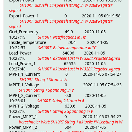
SH10RT aktuelle Einspeiseleistung in W 32Bit Register
signed
Export_Power_1 0 2020-11-05 09:19:58
SH10RT aktuelle Einspeiseleistung in W 32Bit Register
signed
Grid_Frequency 49.9 2020-11-05
10:27:19
SH10RT Netzfrequenz in Hz
Inside_Temperature 29.4 2020-11-05
10:22:57
SH10RT Betriebstemperatur in °C
Load_Power 64806 2020-11-05
10:28:16
SH10RT aktuelle Last in W 32Bit Register signed
Load_Power_1 65535 2020-11-05
09:27:48
SH10RT aktuelle Last in W 32Bit Register signed
MPPT_1_Current 0 2020-11-05 07:54:27
SH10RT String 1 Strom in A
MPPT_1_Voltage 0 2020-11-05 07:54:23
SH10RT String 1 Spannung in V
MPPT_2_Current 0.8 2020-11-05
10:26:01
SH10RT String 2 Strom in A
MPPT_2_Voltage 630.6 2020-11-05
10:28:16
SH10RT String 2 Spannung in V
Power_MPPT_1 0 2020-11-05 07:54:27
berechneter Wert: SH10RT String 1 aktuelle PV-Leistung in W
Power_MPPT_2 504 2020-11-05