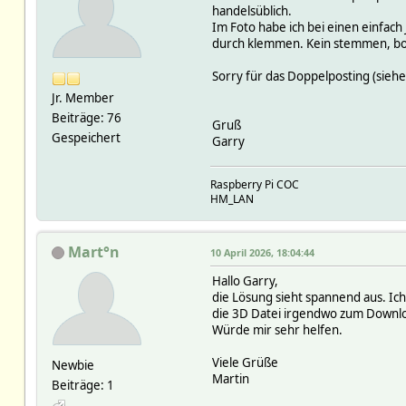
handelsüblich.
Im Foto habe ich bei einen einfac
durch klemmen. Kein stemmen, boh
Sorry für das Doppelposting (sieh
Jr. Member
Beiträge: 76
Gruß
Gespeichert
Garry
Raspberry Pi COC
HM_LAN
Mart°n
10 April 2026, 18:04:44
Hallo Garry,
die Lösung sieht spannend aus. Ich
die 3D Datei irgendwo zum Downloa
Würde mir sehr helfen.
Viele Grüße
Newbie
Martin
Beiträge: 1