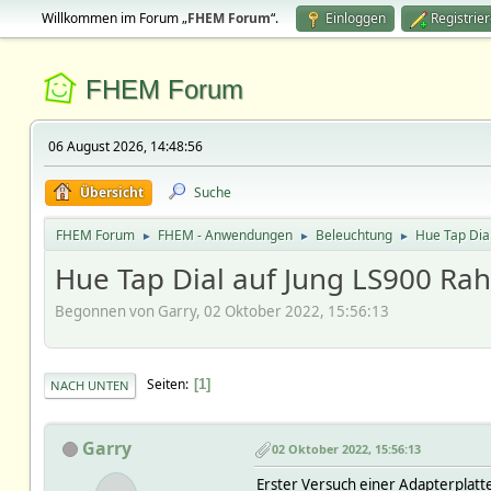
Willkommen im Forum „
FHEM Forum
“.
Einloggen
Registrie
FHEM Forum
06 August 2026, 14:48:56
Übersicht
Suche
FHEM Forum
FHEM - Anwendungen
Beleuchtung
Hue Tap Dia
►
►
►
Hue Tap Dial auf Jung LS900 R
Begonnen von Garry, 02 Oktober 2022, 15:56:13
Seiten
1
NACH UNTEN
Garry
02 Oktober 2022, 15:56:13
Erster Versuch einer Adapterplat