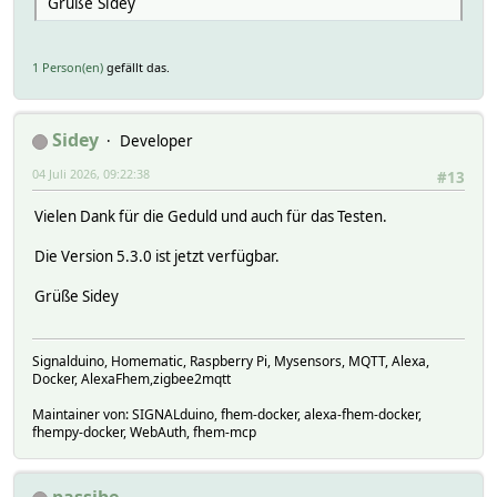
Grüße Sidey
1 Person(en)
gefällt das.
Sidey
Developer
04 Juli 2026, 09:22:38
#13
Vielen Dank für die Geduld und auch für das Testen.
Die Version 5.3.0 ist jetzt verfügbar.
Grüße Sidey
Signalduino, Homematic, Raspberry Pi, Mysensors, MQTT, Alexa,
Docker, AlexaFhem,zigbee2mqtt
Maintainer von: SIGNALduino, fhem-docker, alexa-fhem-docker,
fhempy-docker, WebAuth, fhem-mcp
passibe