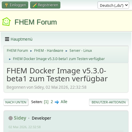
Einloggen
Registrieren
FHEM Forum
Hauptmenü
FHEM Forum
FHEM - Hardware
Server - Linux
►
►
FHEM Docker Image v5.3.0-beta1 zum Testen verfügbar
►
FHEM Docker Image v5.3.0-
beta1 zum Testen verfügbar
Begonnen von Sidey, 02 Mai 2026, 22:32:58
2
Alle
Seiten
1
NACH UNTEN
BENUTZER-AKTIONEN
Sidey
Developer
02 Mai 2026, 22:32:58