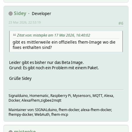
Sidey
Developer
23 Mai 2026, 22:53:19
#6
Zitat von: mistepke am 17 Mai 2026, 16:40:02
gibt es mittlerweile ein offizielles fhem-Image wo die
fixes enthalten sind?
Leider gibt es bisher nur das Beta Image.
Grund: Es gibt noch ein Problem mit einem Paket.
Grüße Sidey
Signalduino, Homematic, Raspberry Pi, Mysensors, MQTT, Alexa,
Docker, AlexaFhem,zigbee2mqtt
Maintainer von: SIGNALduino, fhem-docker, alexa-fhem-docker,
fhempy-docker, WebAuth, fhem-mcp
mistepke