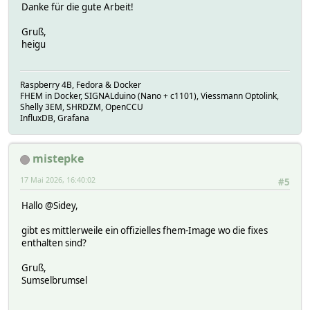
Danke für die gute Arbeit!
Gruß,
heigu
Raspberry 4B, Fedora & Docker
FHEM in Docker, SIGNALduino (Nano + c1101), Viessmann Optolink,
Shelly 3EM, SHRDZM, OpenCCU
InfluxDB, Grafana
mistepke
17 Mai 2026, 16:40:02
#5
Hallo @Sidey,
gibt es mittlerweile ein offizielles fhem-Image wo die fixes
enthalten sind?
Gruß,
Sumselbrumsel