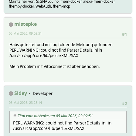
Maintainer von: SIGNALduino, fhem-docker, alexa-fhem-docker,
fhempy-docker, WebAuth, fhem-mcp
mistepke
05 Mai 2026, 09:02:51
#1
Habs getestet und im Log folgende Meldung gefunden:
PERL WARNING: could not find ParserDetails.ini in
/usr/src/app/core/lib/perl5/XML/SAX
Mein Problem mit Vitoconnect ist aber behoben.
Sidey
Developer
05 Mai 2026, 23:28:14
#2
Zitat von: mistepke am 05 Mai 2026, 09:02:51
PERL WARNING: could not find ParserDetails.ini in
/usr/src/app/core/lib/perl5/XML/SAX