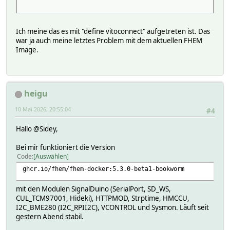
Ich meine das es mit "define vitoconnect" aufgetreten ist. Das
war ja auch meine letztes Problem mit dem aktuellen FHEM
Image.
heigu
10 Mai 2026, 20:55:04
#4
Hallo @Sidey,
Bei mir funktioniert die Version
Code
Auswählen
ghcr.io/fhem/fhem-docker:5.3.0-beta1-bookworm
mit den Modulen SignalDuino (SerialPort, SD_WS,
CUL_TCM97001, Hideki), HTTPMOD, Strptime, HMCCU,
I2C_BME280 (I2C_RPII2C), VCONTROL und Sysmon. Läuft seit
gestern Abend stabil.