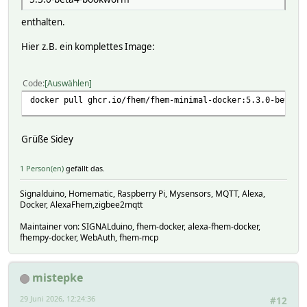
enthalten.
Hier z.B. ein komplettes Image:
Code
Auswählen
docker pull ghcr.io/fhem/fhem-minimal-docker:5.3.0-beta4-
Grüße Sidey
1 Person(en)
gefällt das.
Signalduino, Homematic, Raspberry Pi, Mysensors, MQTT, Alexa,
Docker, AlexaFhem,zigbee2mqtt
Maintainer von: SIGNALduino, fhem-docker, alexa-fhem-docker,
fhempy-docker, WebAuth, fhem-mcp
mistepke
29 Juni 2026, 12:24:36
#12