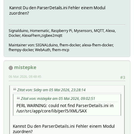
Kannst Du den ParserDetails.ini Fehler einem Modul
zuordnen?
Signalduino, Homematic, Raspberry Pi, Mysensors, MQTT, Alexa,
Docker, AlexaFhem,zigbee2mqtt
Maintainer von: SIGNALduino, fhem-docker, alexa-fhem-docker,
fhempy-docker, WebAuth, fhem-mcp
mistepke
06 Mai 2026, 08:48:45
#3
Zitat von: Sidey am 05 Mai 2026, 23:28:14
Zitat von: mistepke am 05 Mai 2026, 09:02:51
PERL WARNING: could not find ParserDetails.ini in
/usr/src/app/core/lib/perl5/XML/SAX
Kannst Du den ParserDetails.ini Fehler einem Modul
zuordnen?