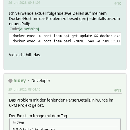
26 Juni 2026, 09:51:07
#10
Ich verwende aktuell folgende zwei Zeilen auf meinem
Docker-Host um das Problem zu beseitigen (jedenfalls bis zum
neuen Pull):
Code
Auswählen
docker exec -u root fhem apt-get update && docker exec -u
docker exec -u root fhem perl -MXML::SAX -e "XML::SAX->ad
Vielleicht hilft das.
Sidey
Developer
29 Juni 2026, 08:04:16
#11
Das Problem mit der fehlenden ParserDetails.ini wurde im
CPM Projekt gelöst.
Der Fix ist im Image mit dem Tag
Zitat
5.3.0-beta4-bookworm