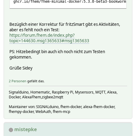
ghcr.io/fhem/fhem-minimal-docker:5.3.0-beta3-bookworm
Bezüglich einer Korrektur für fritzSmart gibt es Aktivitäten,
aber es fehlt noch ein Test:
https://forum.fhem.de/index.php?
topic=144630.msg1365633#msg1365633
PS: Hitzebedingt bin auch ich noch nicht zum Testen
gekommen.
Grüße Sidey
2 Personen
gefällt das.
Signalduino, Homematic, Raspberry Pi, Mysensors, MQTT, Alexa,
Docker, AlexaFhem,zigbee2mqtt
Maintainer von: SIGNALduino, fhem-docker, alexa-fhem-docker,
fhempy-docker, WebAuth, fhem-mcp
mistepke