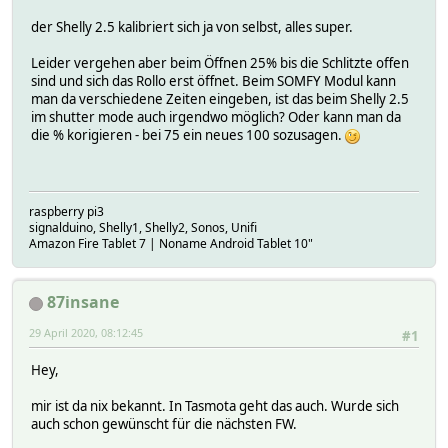
der Shelly 2.5 kalibriert sich ja von selbst, alles super.
Leider vergehen aber beim Öffnen 25% bis die Schlitzte offen
sind und sich das Rollo erst öffnet. Beim SOMFY Modul kann
man da verschiedene Zeiten eingeben, ist das beim Shelly 2.5
im shutter mode auch irgendwo möglich? Oder kann man da
die % korigieren - bei 75 ein neues 100 sozusagen.
raspberry pi3
signalduino, Shelly1, Shelly2, Sonos, Unifi
Amazon Fire Tablet 7 | Noname Android Tablet 10"
87insane
29 April 2020, 08:12:45
#1
Hey,
mir ist da nix bekannt. In Tasmota geht das auch. Wurde sich
auch schon gewünscht für die nächsten FW.