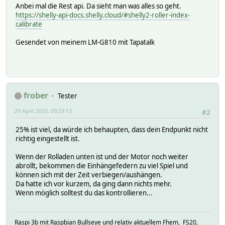
Anbei mal die Rest api. Da sieht man was alles so geht.
https://shelly-api-docs.shelly.cloud/#shelly2-roller-index-
calibrate
Gesendet von meinem LM-G810 mit Tapatalk
frober
Tester
29 April 2020, 09:29:13
#2
25% ist viel, da würde ich behaupten, dass dein Endpunkt nicht
richtig eingestellt ist.
Wenn der Rolladen unten ist und der Motor noch weiter
abrollt, bekommen die Einhängefedern zu viel Spiel und
können sich mit der Zeit verbiegen/aushängen.
Da hatte ich vor kurzem, da ging dann nichts mehr.
Wenn möglich solltest du das kontrollieren...
Raspi 3b mit Raspbian Bullseye und relativ aktuellem Fhem, FS20,