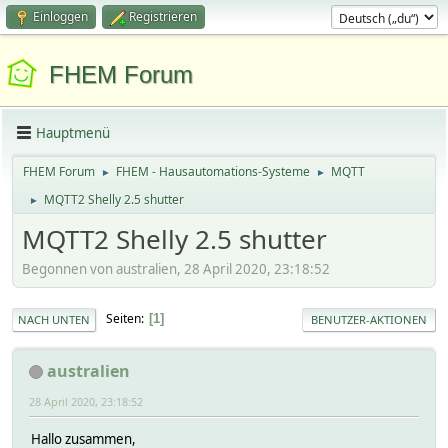
Einloggen
Registrieren
FHEM Forum
Hauptmenü
FHEM Forum
FHEM - Hausautomations-Systeme
MQTT
►
►
MQTT2 Shelly 2.5 shutter
►
MQTT2 Shelly 2.5 shutter
Begonnen von australien, 28 April 2020, 23:18:52
Seiten
1
NACH UNTEN
BENUTZER-AKTIONEN
australien
28 April 2020, 23:18:52
Hallo zusammen,