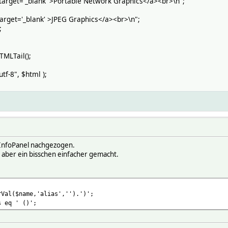
target='_blank' >Portable Network Graphics</a><br>\n";
target='_blank' >JPEG Graphics</a><br>\n";
;
MLTail();
tf-8", $html );
m InfoPanel nachgezogen.
 aber ein bisschen einfacher gemacht.
($name,'alias','').')';
eq ' ()';