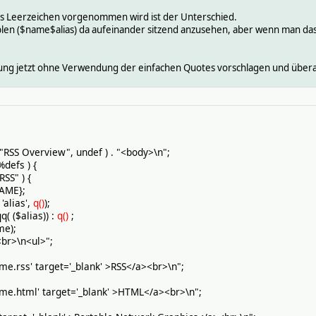
r das Leerzeichen vorgenommen wird ist der Unterschied.
blen ($name$alias) da aufeinander sitzend anzusehen, aber wenn man das
rung jetzt ohne Verwendung der einfachen Quotes vorschlagen und übera
S Overview", undef ) . "<body>\n";
defs ) {
SS" ) {
ME};
alias',
q()
);
q( ($alias)) :
q()
;
e);
>\n<ul>";
s' target='_blank' >RSS</a><br>\n";
tml' target='_blank' >HTML</a><br>\n";