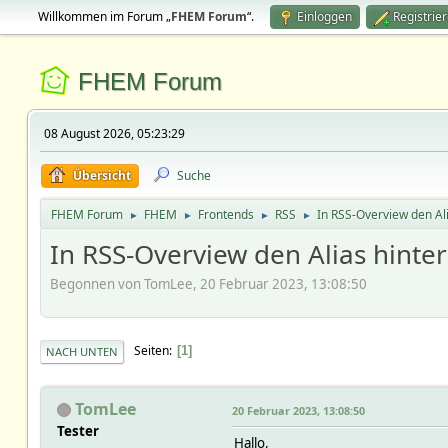
Willkommen im Forum „
FHEM Forum
“.
Einloggen
Registrie
FHEM Forum
08 August 2026, 05:23:29
Übersicht
Suche
FHEM Forum
FHEM
Frontends
RSS
In RSS-Overview den Al
►
►
►
►
In RSS-Overview den Alias hint
Begonnen von TomLee, 20 Februar 2023, 13:08:50
Seiten
1
NACH UNTEN
TomLee
20 Februar 2023, 13:08:50
Tester
Hallo,