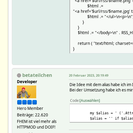
"<a href='$url/rss/$name.png' 
$html .=
"<a href='$url/rss/$name.jpg' 
$html .= "</ul>\n<p>\n"
}
}
$html .= "</body>\n" . RSS_HT
return ( "text/html; charset=u
}
betateilchen
20 Februar 2023, 20:19:49
Developer
Die Idee mit dem alias habe ich i
Bei der Umsetzung habe ich es mir
Code
Auswählen
Hero Member
my $alias = ' ('.AttrVal
Beiträge: 22.620
$alias = '' if $alias 
FHEM ist viel mehr als
HTTPMOD und DOIF!