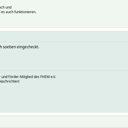
ach und
 es auch funktionieren.
ch soeben eingecheckt.
 und Förder-Mitglied des FHEM e.V.
Nachrichten!