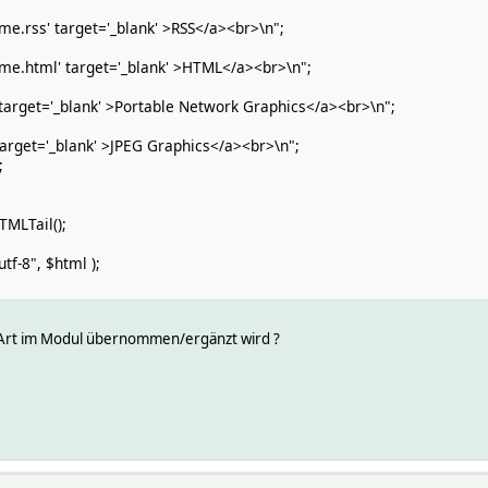
s' target='_blank' >RSS</a><br>\n";
tml' target='_blank' >HTML</a><br>\n";
target='_blank' >Portable Network Graphics</a><br>\n";
target='_blank' >JPEG Graphics</a><br>\n";
;
MLTail();
tf-8", $html );
er Art im Modul übernommen/ergänzt wird ?