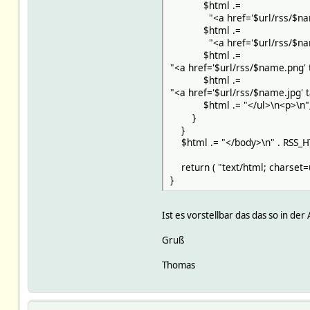
$html .=
"<a href='$url/rss/$name.rs
$html .=
"<a href='$url/rss/$name.h
$html .=
"<a href='$url/rss/$name.png' 
$html .=
"<a href='$url/rss/$name.jpg' 
$html .= "</ul>\n<p>\n"
}
}
$html .= "</body>\n" . RSS_HT
return ( "text/html; charset=u
}
Ist es vorstellbar das das so in d
Gruß
Thomas