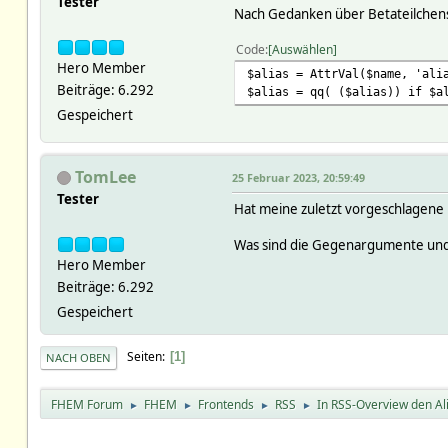
Tester
Nach Gedanken über Betateilchens
Code
Auswählen
Hero Member
$alias = AttrVal($name, 'ali
Beiträge: 6.292
$alias = qq( ($alias)) if $a
Gespeichert
TomLee
25 Februar 2023, 20:59:49
Tester
Hat meine zuletzt vorgeschlagene 
Was sind die Gegenargumente und 
Hero Member
Beiträge: 6.292
Gespeichert
Seiten
1
NACH OBEN
FHEM Forum
FHEM
Frontends
RSS
In RSS-Overview den Al
►
►
►
►