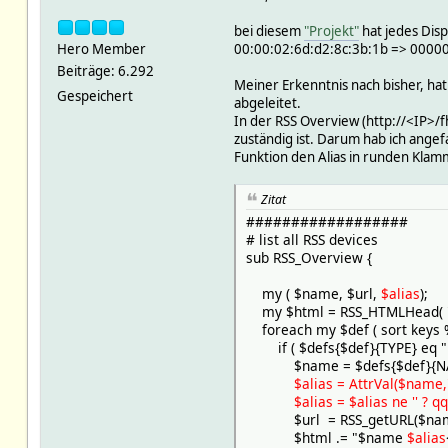
bei diesem
"Projekt"
hat jedes Disp
Hero Member
00:00:02:6d:d2:8c:3b:1b => 000
Beiträge: 6.292
Meiner Erkenntnis nach bisher, h
Gespeichert
abgeleitet.
In der RSS Overview (http://<IP>/
zuständig ist. Darum hab ich angef
Funktion den Alias in runden Kla
Zitat
##################
# list all RSS devices
sub RSS_Overview {
my ( $name, $url,
$alias
);
my $html = RSS_HTMLHead( "RS
foreach my $def ( sort keys %
if ( $defs{$def}{TYPE} eq "R
$name = $defs{$def}{NA
$alias = AttrVal($name,'al
$alias = $alias ne '' ? qq(($a
$url = RSS_getURL($nam
$html .= "$name
$alias