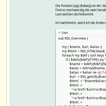
Die Position (qq( ($alias))) an de
Find es merkwürdig die zwei Varia
Leerzeichen da hinkommt.
Im nachhinein, würd ich die Ände
Zitat
sub RSS_Overview {
my ( $name, $url, $alias );
my $html = RSS_HTMLHead( "RS
foreach my $def ( sort keys %
if ( $defs{$def}{TYPE} eq "R
$name = $defs{$def}{NA
$alias = AttrVal($name, '
$alias = $alias ne
q()
? q
$url = RSS_getURL($nam
$html .= "$name$alias<br
$html .=
"<a href='$url/rss/$name.rs
$html .=
"<a href='$url/rss/$name.h
$html .=