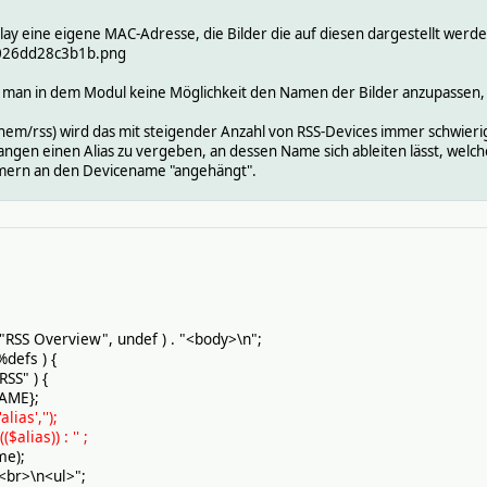
lay eine eigene MAC-Adresse, die Bilder die auf diesen dargestellt werd
0026dd28c3b1b.png
at man in dem Modul keine Möglichkeit den Namen der Bilder anzupass
fhem/rss) wird das mit steigender Anzahl von RSS-Devices immer schwieri
angen einen Alias zu vergeben, an dessen Name sich ableiten lässt, welch
mmern an den Devicename "angehängt".
S Overview", undef ) . "<body>\n";
defs ) {
SS" ) {
ME};
ias','');
lias)) : '' ;
e);
<br>\n<ul>";