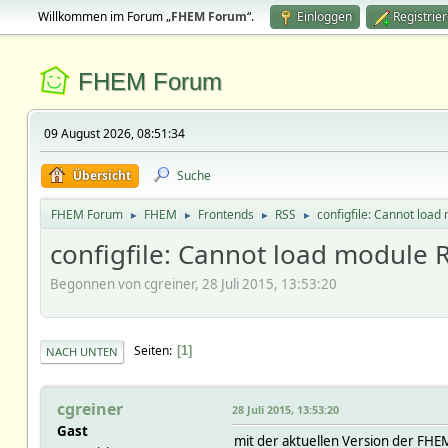
Willkommen im Forum „
FHEM Forum
“.
Einloggen
Registrie
FHEM Forum
09 August 2026, 08:51:34
Übersicht
Suche
FHEM Forum
FHEM
Frontends
RSS
configfile: Cannot load
►
►
►
►
configfile: Cannot load module 
Begonnen von cgreiner, 28 Juli 2015, 13:53:20
Seiten
1
NACH UNTEN
cgreiner
28 Juli 2015, 13:53:20
Gast
mit der aktuellen Version der FHE