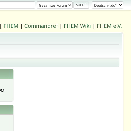
|
FHEM
|
Commandref
|
FHEM Wiki
|
FHEM e.V.
EM