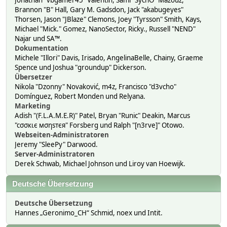
Jonathan "vbgamer45" Valentin, Sami "SychO" Mazouz,
Brannon "B" Hall, Gary M. Gadsdon, Jack "akabugeyes"
Thorsen, Jason "JBlaze" Clemons, Joey "Tyrsson" Smith, Kays,
Michael "Mick." Gomez, NanoSector, Ricky., Russell "NEND"
Najar und SA™.
Dokumentation
Michele "Illori" Davis, Irisado, AngelinaBelle, Chainy, Graeme
Spence und Joshua "groundup" Dickerson.
Übersetzer
Nikola "Dzonny" Novaković, m4z, Francisco "d3vcho"
Domínguez, Robert Monden und Relyana.
Marketing
Adish "(F.L.A.M.E.R)" Patel, Bryan "Runic" Deakin, Marcus
"cσσкιє мσηѕтєя" Forsberg und Ralph "[n3rve]" Otowo.
Webseiten-Administratoren
Jeremy "SleePy" Darwood.
Server-Administratoren
Derek Schwab, Michael Johnson und Liroy van Hoewijk.
Deutsche Übersetzung
Deutsche Übersetzung
Hannes „Geronimo_CH“ Schmid, noex und Intit.