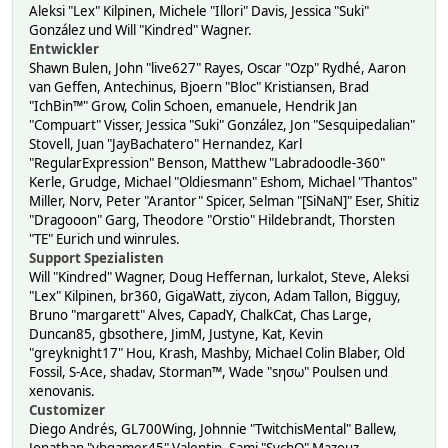
Aleksi "Lex" Kilpinen, Michele "Illori" Davis, Jessica "Suki"
González und Will "Kindred" Wagner.
Entwickler
Shawn Bulen, John "live627" Rayes, Oscar "Ozp" Rydhé, Aaron
van Geffen, Antechinus, Bjoern "Bloc" Kristiansen, Brad
"IchBin™" Grow, Colin Schoen, emanuele, Hendrik Jan
"Compuart" Visser, Jessica "Suki" González, Jon "Sesquipedalian"
Stovell, Juan "JayBachatero" Hernandez, Karl
"RegularExpression" Benson, Matthew "Labradoodle-360"
Kerle, Grudge, Michael "Oldiesmann" Eshom, Michael "Thantos"
Miller, Norv, Peter "Arantor" Spicer, Selman "[SiNaN]" Eser, Shitiz
"Dragooon" Garg, Theodore "Orstio" Hildebrandt, Thorsten
"TE" Eurich und winrules.
Support Spezialisten
Will "Kindred" Wagner, Doug Heffernan, lurkalot, Steve, Aleksi
"Lex" Kilpinen, br360, GigaWatt, ziycon, Adam Tallon, Bigguy,
Bruno "margarett" Alves, CapadY, ChalkCat, Chas Large,
Duncan85, gbsothere, JimM, Justyne, Kat, Kevin
"greyknight17" Hou, Krash, Mashby, Michael Colin Blaber, Old
Fossil, S-Ace, shadav, Storman™, Wade "sησω" Poulsen und
xenovanis.
Customizer
Diego Andrés, GL700Wing, Johnnie "TwitchisMental" Ballew,