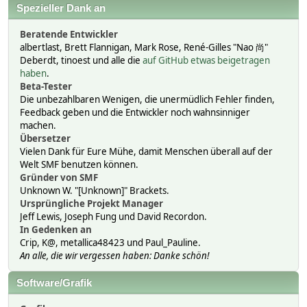
Spezieller Dank an
Beratende Entwickler
albertlast, Brett Flannigan, Mark Rose, René-Gilles "Nao 尚"
Deberdt, tinoest und alle die
auf GitHub etwas beigetragen
haben
.
Beta-Tester
Die unbezahlbaren Wenigen, die unermüdlich Fehler finden,
Feedback geben und die Entwickler noch wahnsinniger
machen.
Übersetzer
Vielen Dank für Eure Mühe, damit Menschen überall auf der
Welt SMF benutzen können.
Gründer von SMF
Unknown W. "[Unknown]" Brackets.
Ursprüngliche Projekt Manager
Jeff Lewis, Joseph Fung und David Recordon.
In Gedenken an
Crip, K@, metallica48423 und Paul_Pauline.
An alle, die wir vergessen haben: Danke schön!
Software/Grafik