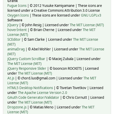
Grafik
Fugue Icons
| © 2012 Yusuke Kamiyamane | These icons are
licensed under a Creative Commons Attribution 3.0 License
Oxygen Icons
| These icons are licensed under
GNU LGPLv3
Software
JQuery
| © John Resig | Licensed under
The MIT License (MIT)
hoverIntent
| © Brian Cherne | Licensed under
The MIT
License (MIT)
SCEditor
| © Sam Clarke | Licensed under
The MIT License
(MIT)
animaDrag
| © Abel Mohler | Licensed under
The MIT License
(MIT)
jQuery Custom Scrollbar
| © Maciej Zubala | Licensed under
The MIT License (MIT)
jQuery Responsive Slider
| © booncon ROCKETS | Licensed
under
The MIT License (MIT)
At.js
| © chord.luo@gmail.com | Licensed under
The MIT
License (MIT)
HTML5 Desktop Notifications
| © Tsvetan Tsvetkov | Licensed
under
The Apache License Version 2.0
GAuth Code Generator/Validator
| © Chris Cornutt | Licensed
under
The MIT License (MIT)
Dropzone.js
| © Matias Meno | Licensed under
The MIT
License (MIT)